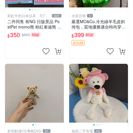
彩虹牛的日本玩具，可7取
水星百貨
825
1
付
二件同售 有NG 日版景品 Po
嚴選MO&Co.冷光綠羊毛皮斜
stPet momo熊 粉紅泰迪熊 妹
挎包，質地優雅適合時尚穿搭
妹 comomo 企鵝 娃娃 布偶
冷光綠 皮包 斜挎包
350
399
$600
59折
85折
$
$
手指頭 娃娃
折扣碼
影視動漫CD專輯DVD
福和二手市場
57
33