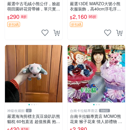
嚴選中古毛絨小熊公仔，臉超
嚴選13DE MARZO大號小熊
萌田園碎花背帶褲，單只實拍
衣服裝飾，高40cm浮毛浮
展示 中古、毛絨玩具、玩偶
灰，詳觀後再拍。二手收藏請
290
2,160
8折
95折
$
$
珍惜。 13DE MARZO 二手
小熊 衣服裝飾
折扣碼
折扣碼
神級收藏館
台南卡拉貓專賣店
2
5902
嚴選海淘剪標主頁豆袋趴趴熊
台南卡拉貓專賣店 MOMO熊
貓枕 60包直送 超值推薦 抱枕
花束 猴子花束 情人節禮物 二
海外購入 新款 條件良好
選一 可繡字 可今天寄明天到
430
2,380
87折