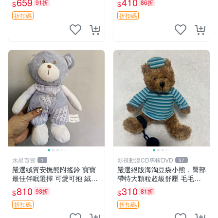
659
410
91折
86折
$
$
約克豆豆眼安撫巾 數碼豆豆
共賞。 麋鹿 豆袋 毛茸玩具
眼
折扣碼
折扣碼
水星百貨
影視動漫CD專輯DVD
1
57
嚴選絨質安撫熊附搖鈴 寶寶
嚴選絕版海淘豆袋小熊，臀部
最佳伴眠選擇 可愛可抱 絨毛
帶特大顆粒超級舒壓 毛毛摸
玩具 安撫熊 嬰兒用
起來格外順滑適合收藏 100%
810
310
93折
81折
$
$
棉質 豆袋枕 豆袋、抱枕、小
熊
折扣碼
折扣碼