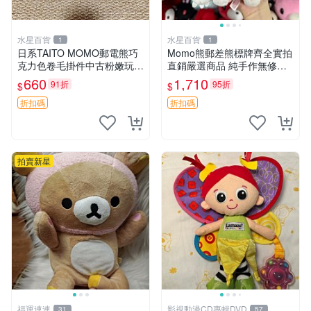
水星百貨
水星百貨
1
1
日系TAITO MOMO郵電熊巧
Momo熊郵差熊標牌齊全實拍
克力色卷毛掛件中古粉嫩玩偶
直銷嚴選商品 純手作無修圖
微瑕推薦 postpet momo 郵
可收藏 郵差熊 Momo熊 標牌
660
1,710
91折
95折
$
$
電熊 中古玩偶
商品
折扣碼
折扣碼
拍賣新星
福運連連
影視動漫CD專輯DVD
31
57