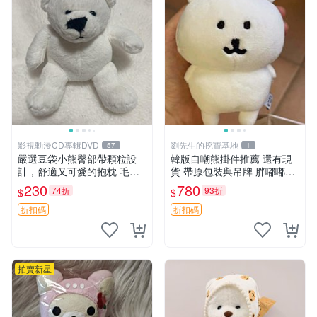
影視動漫CD專輯DVD
劉先生的挖寶基地
57
1
嚴選豆袋小熊臀部帶顆粒設
韓版自嘲熊掛件推薦 還有現
計，舒適又可愛的抱枕 毛絨
貨 帶原包裝與吊牌 胖嘟嘟超
抱枕、臀部按摩、坐墊
可愛 毛絨手感佳 小熊掛件 自
230
780
74折
93折
$
$
嘲抱枕 小熊抱枕
折扣碼
折扣碼
拍賣新星