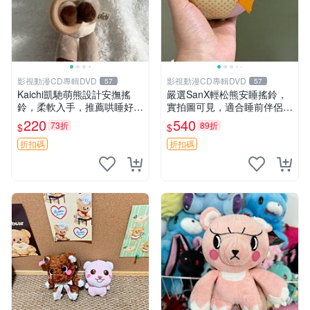
影視動漫CD專輯DVD
影視動漫CD專輯DVD
57
57
Kaichi凱馳萌熊設計安撫搖
嚴選SanX輕松熊安睡搖鈴，
鈴，柔軟入手，推薦哄睡好選
實拍圖可見，適合睡前伴侶，
擇 熊公仔 安撫玩具 喂食環
Picks安撫好物 0325 懸吊 電
220
540
73折
89折
$
$
腦
折扣碼
折扣碼