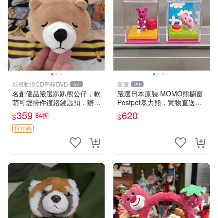
影視動漫CD專輯DVD
董藏
57
29
名創優品嚴選趴趴熊公仔，軟
嚴選日本原裝 MOMO熊櫥窗
萌可愛掛件鍍鉻鍵匙扣，辦公
Postpet暴力熊，實物直送新
放松好選擇 趴趴熊 鍍鉻鍵匙
臺灣。MOMO熊 暴力熊 熊貓
359
620
84折
$
$
扣 萬用掛件
櫥窗
折扣碼