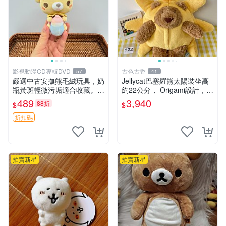
影視動漫CD專輯DVD
古色古香
57
41
嚴選中古安撫熊毛絨玩具，奶
Jellycat巴塞羅熊太陽裝坐高
瓶黃斑輕微污垢適合收藏。默
約22公分， Origami設計，來
認兩日發貨，全國快遞隨機派
自越南。嚴選 Recommendat
489
3,940
88折
$
$
送。 成色如圖可放心購買，
ion！巴塞羅、 Origami熊、J
輕微瑕疵和臟污不影響使用。
elly
折扣碼
安撫熊 中古玩偶 毛
拍賣新星
拍賣新星