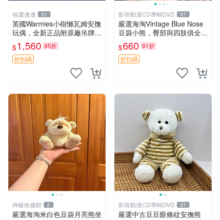
福運連連
影視動漫CD專輯DVD
31
57
英國Warmies小樹懶瓦姆安撫
嚴選海淘Vintage Blue Nose
玩偶，全新正品附原廠吊牌與
豆袋小熊，臀部與四肢俱全，
防塵袋，內藏薰衣草可加熱，
坐高11公分，附原盒與吊牌
1,560
660
95折
91折
$
$
適合各個年齡層，冷暖兩用享
收藏。藍鼻子小熊，值得擁有
受抱抱樂趣，不容錯過嚴選好
玩具 憶熊
折扣碼
折扣碼
物 溫暖 冷感
神級收藏館
影視動漫CD專輯DVD
2
57
嚴選海淘米白色豆袋月亮熊坐
嚴選中古豆豆眼條紋安撫熊