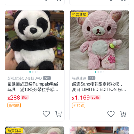
拍賣新星
影視動漫CD專輯DVD
福運連連
57
31
嚴選熊貓豆袋Palmpals毛絨
嚴選Sanx櫻花限定輕松熊，
玩具，滿13公分帶粒手感極
夏日 LIMITED EDITION 粉色
佳，電影主題周邊推薦 熊貓
毛絨熊，背有拉鏈設計，肚內
288
1,169
8折
95折
$
$
Palmpals 毛絨玩具 豆袋 劇場
填充豆袋，精致工藝呈現，狀
版周邊
態如新，適合收藏與送人 櫻
折扣碼
折扣碼
花、
拍賣新星