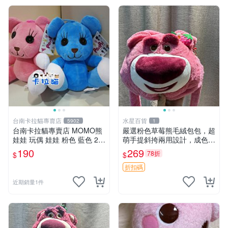
台南卡拉貓專賣店
水星百貨
5902
1
台南卡拉貓專賣店 MOMO熊
嚴選粉色草莓熊毛絨包包，超
娃娃 玩偶 娃娃 粉色 藍色 2色
萌手提斜挎兩用設計，成色上
分售
佳容量大 粉紅草莓 毛絨包 超
190
269
78折
$
$
大容量
折扣碼
近期銷量1件