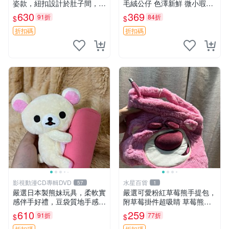
姿款，紐扣設計於肚子間，觸
毛絨公仔 色澤新鮮 微小瑕疵
感柔軟，實用推薦。主頁60
可收藏 中古 安撫熊 條紋公仔
630
369
91折
84折
$
$
包 月亮熊 豆袋 細節
折扣碼
折扣碼
影視動漫CD專輯DVD
水星百貨
57
1
嚴選日本製熊妹玩具，柔軟實
嚴選可愛粉紅草莓熊手提包，
感伴手好禮，豆袋質地手感
附草莓掛件超吸睛 草莓熊手
佳，抱枕小熊 recom 推薦 白
提包 草莓掛件 可愛portunes
610
259
91折
77折
$
$
色豆袋 玩具
e
折扣碼
折扣碼