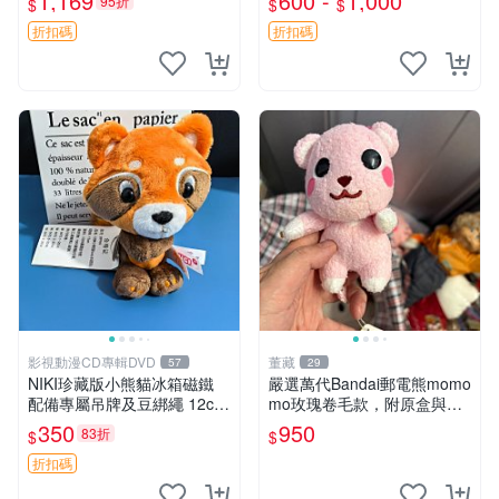
1,169
600 -
1,000
95折
$
$
$
優異。收藏或贈送皆為佳選。
年代風味 權威推薦 合適收藏
中古 毛絨熊 毛玩偶
折扣碼
折扣碼
影視動漫CD專輯DVD
董藏
57
29
NIKI珍藏版小熊貓冰箱磁鐵
嚴選萬代Bandai郵電熊momo
配備專屬吊牌及豆綁繩 12cm
mo玫瑰卷毛款，附原盒與吊
廢品嚴選 好評推薦 小熊貓冰
牌，粉嫩可愛入手即柔軟～
350
950
83折
$
$
箱貼 磁鐵掛件 冰箱飾品
玫瑰卷毛 郵電熊 正品
折扣碼