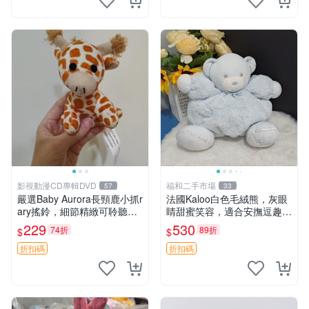
影視動漫CD專輯DVD
福和二手市場
57
33
嚴選Baby Aurora長頸鹿小抓r
法國Kaloo白色毛絨熊，灰眼
ary搖鈴，細節精緻可聆聽清
睛甜蜜笑容，適合安撫逗趣可
脆鈴音 軟萌可愛 定制紀念 金
愛，柔軟面料手感佳。14 白
229
530
74折
89折
$
$
屬搖鈴 新手媽咪推薦 長頸鹿
色安撫熊 毛絨玩具 寶寶逗樂
抓rary 搖鈴
具
折扣碼
折扣碼