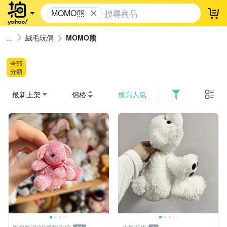
MOMO熊
登
絨毛玩偶
MOMO熊
全部
分類
最新上架
價格
最高人氣