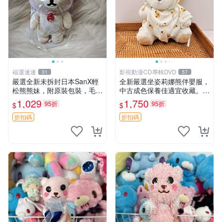
福運連連
影視動漫CD專輯DVD
31
57
嚴選全新未拆封日本SanX輕
全新嚴選坐姿莉娜熊伴嬰服，
松熊熊妹，附原裝包裝，毛絨
中古成色保養佳適宜收藏。無
質地極佳，細膩可愛，推薦收
盒子但品質完好，快速出貨。
1,029
1,750
95折
95折
$
$
藏兼送禮，適合女性好友或家
建議入手！ 中古 玩偶 滬漫
人，限量釋出。鬆熊、熊玩
折扣碼
折扣碼
偶、收藏品