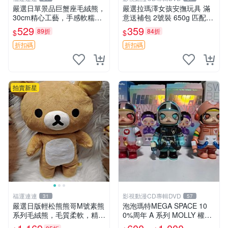
嚴選日單景品巨蟹座毛絨熊，
嚴選拉瑪澤女孩安撫玩具 滿
30cm精心工藝，手感軟糯推
意送補包 2號裝 650g 匹配嬰
薦收藏送人 巨蟹座 毛絨玩具
幼童舒壓好伴侶 女孩專用 安
529
359
89折
84折
$
$
精緻做工
心選擇 安撫玩偶 衝包 玩具
折扣碼
折扣碼
拍賣新星
福運連連
影視動漫CD專輯DVD
31
57
嚴選日版輕松熊熊哥M號素熊
泡泡瑪特MEGA SPACE 10
系列毛絨熊，毛質柔軟，精緻
0%周年 A 系列 MOLLY 權威
可愛，尺寸35cm，保存狀態
隱藏款 嚴選薄荷巧克力色 80