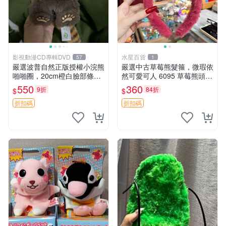
影視動漫CD專輯DVD
水星百貨
57
1
嚴選波普自然正版授權小浣熊
嚴選中古草莓熊髮箍，微瑕依
啪啪圈，20cm橙白臉部條紋
然可愛可人 6095 草莓熊頭飾
清晰，毛絨超萌贈品推薦。
中古髮圈 熊寶 寶寶 娃娃熊髮
550
360
9折
84折
$
$
小浣熊 波普 圈環
箍 中古收藏 玩具髮夾
折扣碼
折扣碼