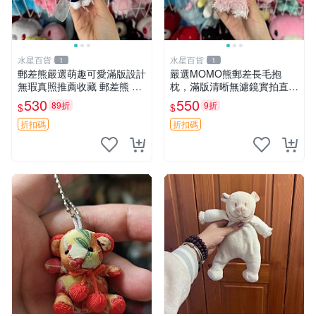
水星百貨
水星百貨
1
1
郵差熊嚴選萌趣可愛滿版設計
嚴選MOMO熊郵差長毛抱
無瑕真照推薦收藏 郵差熊 熊
枕，滿版清晰無濾鏡實拍直
抱枕 紅薯啵啵間
銷。每周新品到貨，不容錯
530
550
89折
9折
$
$
過！ 郵差熊 長毛 抱枕
折扣碼
折扣碼