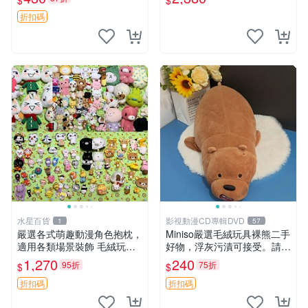
$
$
折扣碼
水星百貨
影視動漫CD專輯DVD
1
57
嚴選各式萌趣動漫角色抱枕，
Miniso嚴選毛絨玩具裸熊二手
適用各類場景裝飾 毛絨玩
好物，浮灰污漬可接受。請詳
具、卡通抱枕、趣味玩偶
閱照片再下單，售出不退不
1,270
240
95折
75折
$
$
換。全新品相收藏推薦。 裸
熊 毛絨玩具 收藏
折扣碼
折扣碼