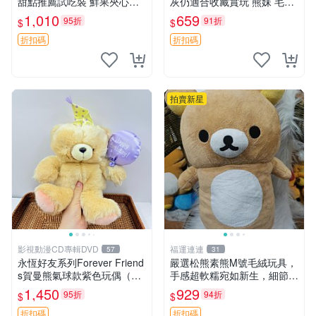
甜點推薦試吃裝 鮮果夾心糖
灰仍適合收藏賞玩 熊妹 毛絨
果，甜蜜滋味享不停 薄荷草
玩具 浮雕熊
1,010
659
95折
91折
$
$
莓 奶油心 60粒 mini小甜心糖
果，水果味夾心零食裝 心形
折扣碼
折扣碼
糖果 60
拍賣新星
影視動漫CD專輯DVD
福運連連
57
31
永恆好友系列Forever Friend
嚴選松熊素熊M號毛絨玩具，
s賀曼熊氣球款紫色玩偶（鼻
手感超軟糯宛如新生，細節精
子稍有磨損） 中古玩具 氣球
緻完美無瑕，推薦送禮或珍
1,450
929
95折
94折
$
$
熊 玩偶
藏，中古狀態保養得宜。 松
熊 素熊 毛絨doll
折扣碼
折扣碼