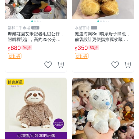
福和二手市場
水星百貨
33
1
摩爾莊園艾米記者毛絨公仔，
嚴選海淘Soft萌系母子熊包，
附腳標設計，高約25公分，
前袋設計更便攜推薦收藏 母
全新未拆封，限量珍藏。艾米
子熊 軟綿綿 包包
880
350
94折
83折
$
$
記者 毛絨公仔 超萌玩偶
折扣碼
折扣碼
拍賣新星