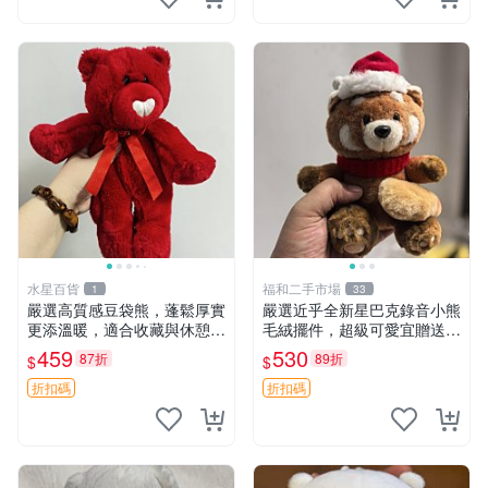
水星百貨
福和二手市場
1
33
嚴選高質感豆袋熊，蓬鬆厚實
嚴選近乎全新星巴克錄音小熊
更添溫暖，適合收藏與休憩。
毛絨擺件，超級可愛宜贈送掛
前胸填充飽滿，背部亦具優雅
飾 錄音小熊 毛絨擺件 贈品
459
530
87折
89折
$
$
設計。 豆袋熊 保暖 溫柔 蓬
松
折扣碼
折扣碼