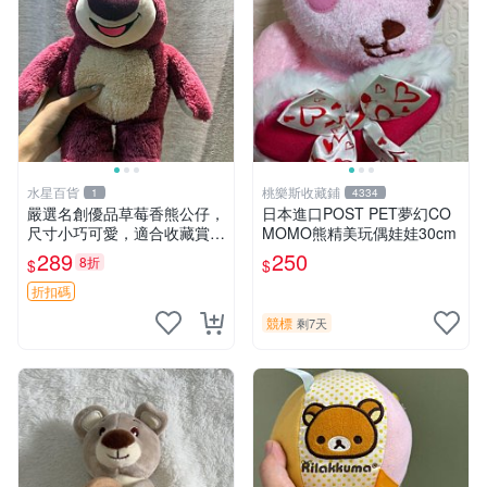
水星百貨
桃樂斯收藏鋪
1
4334
嚴選名創優品草莓香熊公仔，
日本進口POST PET夢幻CO
尺寸小巧可愛，適合收藏賞玩
MOMO熊精美玩偶娃娃30cm
30cm 玩具 公仔 草莓熊
289
250
8折
$
$
折扣碼
競標
剩7天