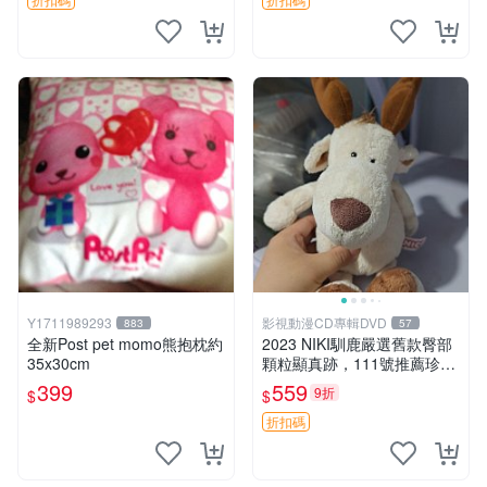
Y1711989293
影視動漫CD專輯DVD
883
57
全新Post pet momo熊抱枕約
2023 NIKI馴鹿嚴選舊款臀部
35x30cm
顆粒顯真跡，111號推薦珍藏
品 馴鹿 舊款 尾巴顆粒
399
559
9折
$
$
折扣碼