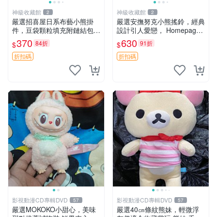
神級收藏館
神級收藏館
2
2
嚴選招喜屋日系布藝小熊掛
嚴選安撫努克小熊搖鈴，經典
件，豆袋顆粒填充附鏈結包與
設計引人愛戀， Homepage
鑰匙叢聚毛絨公仔 和風小熊
滿60元包運，不滿補差價！
370
630
84折
91折
$
$
毛絨公仔 豆袋掛件
安撫努克 小熊搖鈴 雙手搖動
折扣碼
折扣碼
影視動漫CD專輯DVD
影視動漫CD專輯DVD
57
57
嚴選MOKOKO小甜心，美味
嚴選40㎝條紋熊妹，輕微浮