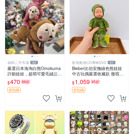
福和二手市場
影視動漫CD專輯DVD
33
57
嚴選日本海淘白熊Omokuma
Bieber比伯安撫綠色熊娃娃
許願娃娃，超萌可愛毛絨公仔
中古玩偶嚴選收藏款 微瑕輕
推薦收藏 白熊 Omokuma 毛
度使用 Bieber綠熊娃娃 中古
470
1,059
88折
95折
$
$
絨玩具 偽裝娃娃 玩具擺飾
玩偶 微瑕
折扣碼
折扣碼