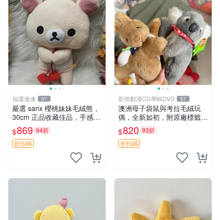
福運連連
影視動漫CD專輯DVD
31
57
嚴選 sanx 櫻桃妹妹毛絨熊，
澳洲母子袋鼠與考拉毛絨玩
30cm 正品收藏佳品，手感極
偶，全新如初，附原廠標籤，
軟，適合贈送與收藏 櫻桃妹
手感極軟，適合贈送親朋好
869
820
94折
93折
$
$
妹、sanx、毛絨熊
友。袋鼠與考拉正版，精緻尺
寸，適合作為收藏或家飾擺
折扣碼
折扣碼
設，增添暖意。 母子、袋
鼠、