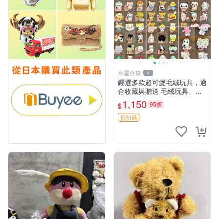
水星百貨
1
嚴選多款超可愛毛絨玩具，適
合收藏與贈送 毛絨玩具、抱
枕、公仔
1,150
95折
$
折扣碼