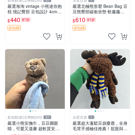
影視動漫CD專輯DVD
水星百貨
57
1
嚴選海淘 vintage 小熊迷你抱
嚴選北極熊形塑 Bean Bag 豆
枕 憶記臀部 豆包設計 4cm
豆熊臀部緩衝坐墊 軟癟癟舒
高 推薦收藏 迷你豆包小熊、
壓設計 保暖又實用 適合久坐
440
610
87折
91折
$
$
高臀部、豆袋抱枕
放松 推薦居家使用 RUSS系
列 豆豆熊屁屁坐墊 3D顆粒結
折扣碼
折扣碼
構
影視動漫CD專輯DVD
水星百貨
57
1
嚴選小熊安撫巾，豆豆圓眼
嚴選超大蓬鬆豆袋麋鹿，全身
睛，可愛又溫馨 超軟質安撫
毛茸手感極佳推薦！屁股與四
巾，豆豆設計，哄睡好幫手
肢填充均勻，適合收藏與孩童