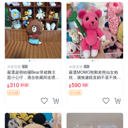
水星百貨
水星百貨
1
1
嚴選超萌哈囉Bear草裙舞主
嚴選MOMO熊郵差熊仙女抱
題小公仔，適合收藏與送禮 1
枕，滿無濾鏡直銷不退不換
00 克 哈囉Bear 草裙舞
經典造型可愛必備 紅薯啵啵
310
590
81折
9折
$
$
間抱枕 抱枕 時尚
折扣碼
折扣碼