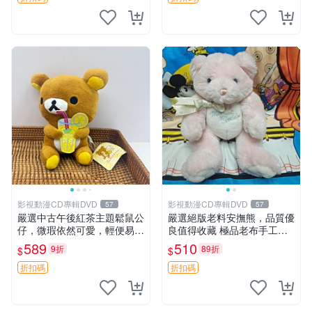
影視動漫CD專輯DVD
影視動漫CD專輯DVD
57
57
嚴選中古午後紅茶主題鬆鼠公
嚴選絕版老料安撫熊，品質優
仔，微瑕依然可愛，輕便易運
良值得收藏 極品老布手工安
送 二手收藏推薦 工廠直營 快
撫搖鈴玩具，適合哄睡寶貝
589
510
9折
89折
$
$
遞到府 中古 玩偶 公仔
超柔老料搖鈴熊，專為孩子設
計的安心伴護 推薦絕版老布
折扣碼
折扣碼
製工藝搖鈴熊，可當作童