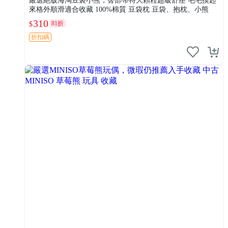
嚴選絕版海淘豆袋小熊，臀部帶特大顆粒超級舒壓 毛毛摸起
來格外順滑適合收藏 100%棉質 豆袋枕 豆袋、抱枕、小熊
310
81折
$
折扣碼