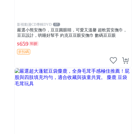
影視動漫CD專輯DVD
57
嚴選小熊安撫巾，豆豆圓眼睛，可愛又溫馨 超軟質安撫巾，
豆豆設計，哄睡好幫手 約克豆豆眼安撫巾 數碼豆豆眼
659
91折
$
折扣碼