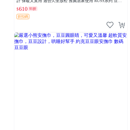
計 保暖又實用 適合久坐放松 推薦居家使用 RUSS系列 豆豆
熊屁屁坐墊 3D顆粒結構
610
91折
$
折扣碼