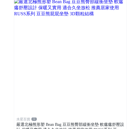
水星百貨
1
嚴選北極熊形塑 Bean Bag 豆豆熊臀部緩衝坐墊 軟癟癟舒壓設