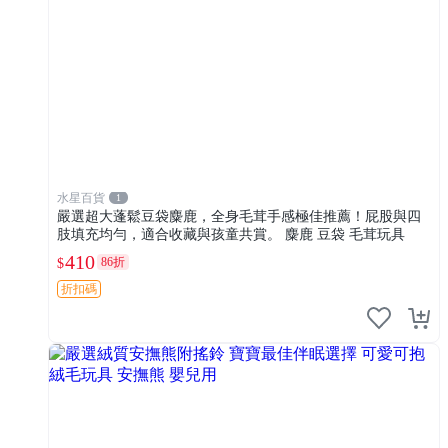
水星百貨
1
嚴選超大蓬鬆豆袋麋鹿，全身毛茸手感極佳推薦！屁股與四
肢填充均勻，適合收藏與孩童共賞。 麋鹿 豆袋 毛茸玩具
410
86折
$
折扣碼