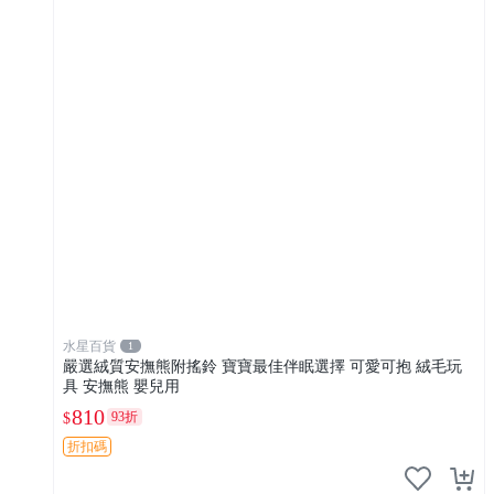
水星百貨
1
嚴選絨質安撫熊附搖鈴 寶寶最佳伴眠選擇 可愛可抱 絨毛玩
具 安撫熊 嬰兒用
810
93折
$
折扣碼