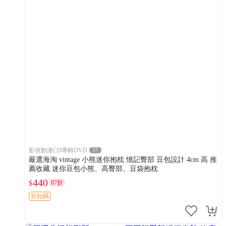
影視動漫CD專輯DVD
57
嚴選海淘 vintage 小熊迷你抱枕 憶記臀部 豆包設計 4cm 高 推
薦收藏 迷你豆包小熊、高臀部、豆袋抱枕
440
87折
$
折扣碼