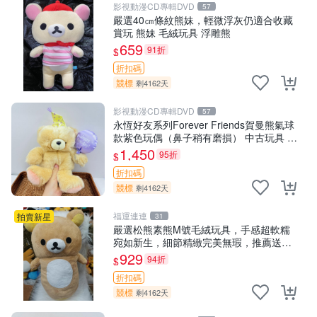
影視動漫CD專輯DVD
57
嚴選40㎝條紋熊妹，輕微浮灰仍適合收藏
賞玩 熊妹 毛絨玩具 浮雕熊
659
91折
$
折扣碼
競標
剩4162天
影視動漫CD專輯DVD
57
永恆好友系列Forever Friends賀曼熊氣球
款紫色玩偶（鼻子稍有磨損） 中古玩具 氣
球熊 玩偶
1,450
95折
$
折扣碼
競標
剩4162天
福運連連
拍賣新星
31
嚴選松熊素熊M號毛絨玩具，手感超軟糯
宛如新生，細節精緻完美無瑕，推薦送禮
或珍藏，中古狀態保養得宜。 松熊 素熊
929
94折
$
毛絨doll
折扣碼
競標
剩4162天