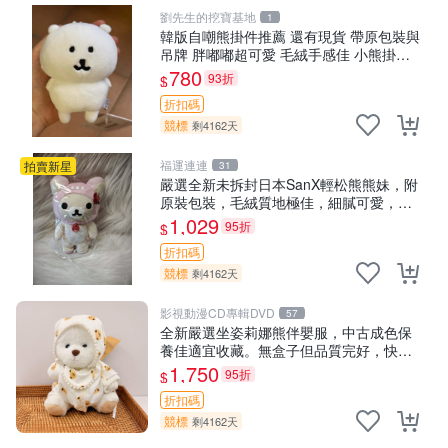
劉先生的挖寶基地
1
韓版自嘲熊掛件推薦 還有現貨 帶原包裝與
吊牌 胖嘟嘟超可愛 毛絨手感佳 小熊掛件
自嘲抱枕 小熊抱枕
780
93折
$
折扣碼
競標
剩4162天
福運連連
拍賣新星
31
嚴選全新未拆封日本SanX輕松熊熊妹，附
原裝包裝，毛絨質地極佳，細膩可愛，推
薦收藏兼送禮，適合女性好友或家人，限
1,029
95折
$
量釋出。鬆熊、熊玩偶、收藏品
折扣碼
競標
剩4162天
影視動漫CD專輯DVD
57
全新嚴選坐姿莉娜熊伴嬰服，中古成色保
養佳適宜收藏。無盒子但品質完好，快速
出貨。建議入手！ 中古 玩偶 滬漫
1,750
95折
$
折扣碼
競標
剩4162天