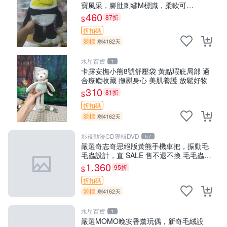
寶風采，腳肚刺繡M標識，柔軟可
MACHINE WASH。國寶 M豆 玩偶 公仔
460
87折
$
折扣碼
競標
剩4162天
水星百貨
1
卡露安撫小熊8號舒壓袋 黃點瑕疪局部 適
合療癒收藏 撫慰身心 美肌養護 放鬆好物
310
81折
$
折扣碼
競標
剩4162天
影視動漫CD專輯DVD
57
嚴選奇志奇思絕版黃熊手機車把，振動毛
毛蟲設計，直 SALE 售不退不換 毛毛蟲
手機 車把
1,360
95折
$
折扣碼
競標
剩4162天
水星百貨
1
嚴選MOMO晚安香薰玩偶，新奇毛絨設