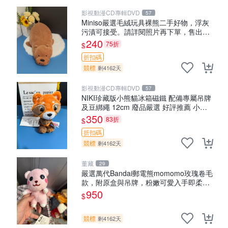
影視動漫CD專輯DVD
57
Miniso嚴選毛絨玩具裸熊二手好物，浮灰
污漬可接受。請詳閱照片再下單，售出不
退不換。全新品相收藏推薦。 裸熊 毛絨玩
240
75折
$
具 收藏
折扣碼
競標
剩4162天
影視動漫CD專輯DVD
57
NIKI珍藏版小熊貓冰箱磁鐵 配備專屬吊牌
及豆綁繩 12cm 廢品嚴選 好評推薦 小熊
貓冰箱貼 磁鐵掛件 冰箱飾品
350
83折
$
折扣碼
競標
剩4162天
董藏
29
嚴選萬代Bandai郵電熊momomo玫瑰卷毛
款，附原盒與吊牌，粉嫩可愛入手即柔軟
～ 玫瑰卷毛 郵電熊 正品
950
$
競標
剩4162天