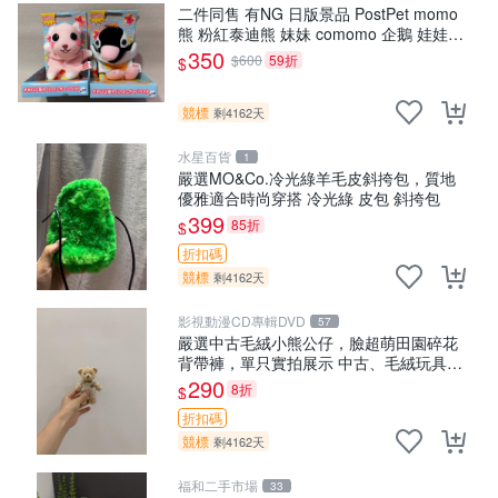
二件同售 有NG 日版景品 PostPet momo
熊 粉紅泰迪熊 妹妹 comomo 企鵝 娃娃
布偶 手指頭 娃娃
350
$600
59折
$
競標
剩4162天
水星百貨
1
嚴選MO&Co.冷光綠羊毛皮斜挎包，質地
優雅適合時尚穿搭 冷光綠 皮包 斜挎包
399
85折
$
折扣碼
競標
剩4162天
影視動漫CD專輯DVD
57
嚴選中古毛絨小熊公仔，臉超萌田園碎花
背帶褲，單只實拍展示 中古、毛絨玩具、
玩偶
290
8折
$
折扣碼
競標
剩4162天
福和二手市場
33