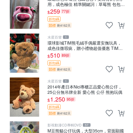
用，成色極佳 精準關鍵詞：草莓熊 包包
毛絨
259
77折
$
折扣碼
競標
剩4162天
水星百貨
1
環球影城TIM熊毛絨手偶嚴選安撫玩具，
成色佳微瑕疵，贈小禮物超值優惠 TIM熊
毛絨手偶 安撫 toy 嚴選
510
89折
$
折扣碼
競標
剩4162天
水星百貨
1
2014年產日本Nici專櫃正品愛心熊公仔，
25公分無吊牌全新 愛心熊 公仔 熊抱玩偶
1,250
95折
$
折扣碼
競標
剩4162天
影視動漫CD專輯DVD
57
M豆熊貓公仔玩偶，大型35cm，背面顯國