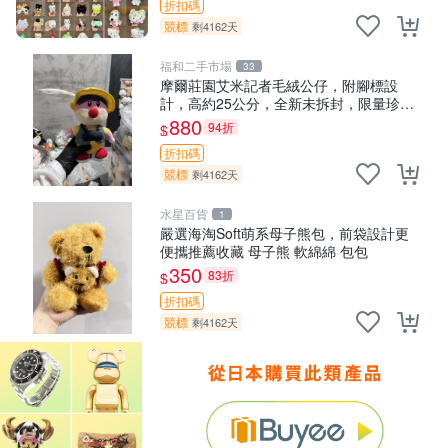
折扣碼
競標
剩4162天
福和二手市場
33
摩爾莊園艾米記者毛絨公仔，附腳標設
計，高約25公分，全新未拆封，限量珍
藏。艾米記者 毛絨公仔 超萌玩偶
880
94折
$
折扣碼
競標
剩4162天
水星百貨
1
嚴選海淘Soft萌系母子熊包，前袋設計更
便攜推薦收藏 母子熊 軟綿綿 包包
350
83折
$
折扣碼
競標
剩4162天