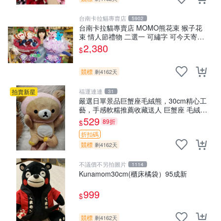
台南卡拉貓專賣店
5902
台南卡拉貓專賣店 MOMO熊花束 猴子花
束 情人節禮物 二選一 可繡字 可今天寄明
天到
2,380
$
競標
剩4162天
福運連連
拍賣新星
31
嚴選日單景品巨蟹座毛絨熊，30cm精心工
藝，手感軟糯推薦收藏送人 巨蟹座 毛絨玩
具 精緻做工
529
89折
$
折扣碼
競標
剩4162天
不議價不另拍圖片
1114
Kunamom30cm(櫃床橘袋）95成新
999
$
競標
剩4162天