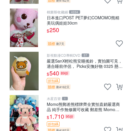
競標
剩4162天
桃樂斯收藏鋪
4334
日本進口POST PET夢幻COMOMO熊精
美玩偶娃娃30cm
250
$
競標
剩7天
影視動漫CD專輯DVD
57
嚴選SanX輕松熊安睡搖鈴，實拍圖可見，
適合睡前伴侶， Picks安撫好物 0325 懸吊
電腦
540
89折
$
折扣碼
競標
剩4162天
水星百貨
1
Momo熊郵差熊標牌齊全實拍直銷嚴選商
品 純手作無修圖可收藏 郵差熊 Momo熊
標牌 商品
1,710
95折
$
折扣碼
競標
剩4162天