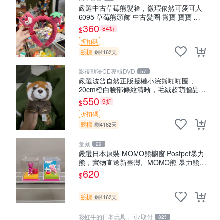
嚴選中古草莓熊髮箍，微瑕依然可愛可人
6095 草莓熊頭飾 中古髮圈 熊寶 寶寶 娃
娃熊髮箍 中古收藏 玩具髮夾
360
84折
$
折扣碼
競標
剩4162天
影視動漫CD專輯DVD
57
嚴選波普自然正版授權小浣熊啪啪圈，
20cm橙白臉部條紋清晰，毛絨超萌贈品推
薦。 小浣熊 波普 圈環
550
9折
$
折扣碼
競標
剩4162天
董藏
29
嚴選日本原裝 MOMO熊櫥窗 Postpet暴力
熊，實物直送新臺灣。MOMO熊 暴力熊
熊貓櫥窗
620
$
競標
剩4162天
彩虹牛的日本玩具，可7取付
825