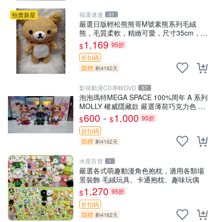
福運連連
拍賣新星
31
嚴選日版輕松熊熊哥M號素熊系列毛絨
熊，毛質柔軟，精緻可愛，尺寸35cm，保
存狀態優異。收藏或贈送皆為佳選。 中古
1,169
95折
$
毛絨熊 毛玩偶
折扣碼
競標
剩4162天
影視動漫CD專輯DVD
57
泡泡瑪特MEGA SPACE 100%周年 A 系列
MOLLY 權威隱藏款 嚴選薄荷巧克力色 80
年代風味 權威推薦 合適收藏
600 -
1,000
95折
$
$
折扣碼
競標
剩4162天
水星百貨
1
嚴選各式萌趣動漫角色抱枕，適用各類場
景裝飾 毛絨玩具、卡通抱枕、趣味玩偶
1,270
95折
$
折扣碼
競標
剩4162天