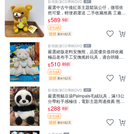
影視動漫CD專輯DVD
57
嚴選中古午後紅茶主題鬆鼠公仔，微瑕依
然可愛，輕便易運送 二手收藏推薦 工廠直
營 快遞到府 中古 玩偶 公仔
589
9折
$
折扣碼
競標
剩4162天
影視動漫CD專輯DVD
57
嚴選絕版老料安撫熊，品質優良值得收藏
極品老布手工安撫搖鈴玩具，適合哄睡寶
貝 超柔老料搖鈴熊，專為孩子設計的安心
510
89折
$
伴護 推薦絕版老布製工藝搖鈴熊，可當作
折扣碼
童
競標
剩4162天
影視動漫CD專輯DVD
57
嚴選熊貓豆袋Palmpals毛絨玩具，滿13公
分帶粒手感極佳，電影主題周邊推薦 熊貓
Palmpals 毛絨玩具 豆袋 劇場版周邊
288
8折
$
折扣碼
競標
剩4162天