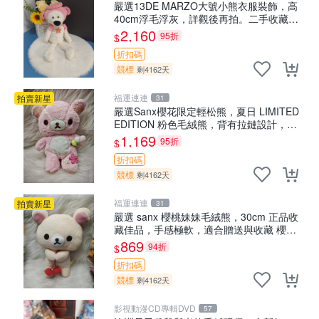
嚴選13DE MARZO大號小熊衣服裝飾，高
40cm浮毛浮灰，詳觀後再拍。二手收藏請
珍惜。 13DE MARZO 二手 小熊 衣服裝飾
2,160
95折
$
折扣碼
競標
剩4162天
福運連連
拍賣新星
31
嚴選Sanx櫻花限定輕松熊，夏日 LIMITED
EDITION 粉色毛絨熊，背有拉鏈設計，肚
內填充豆袋，精致工藝呈現，狀態如新，
1,169
95折
$
適合收藏與送人 櫻花、
折扣碼
競標
剩4162天
福運連連
拍賣新星
31
嚴選 sanx 櫻桃妹妹毛絨熊，30cm 正品收
藏佳品，手感極軟，適合贈送與收藏 櫻桃
妹妹、sanx、毛絨熊
869
94折
$
折扣碼
競標
剩4162天
影視動漫CD專輯DVD
57