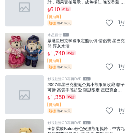
計，蘋果實拍展示，成色極佳 晚安香薰 馮
娃娃 毛絨玩偶
610
91折
$
折扣碼
競標
剩4162天
水星百貨
1
嚴選星巴克韓國限定熊玩偶 情侶裝 星巴克
熊 浮灰水漬
1,740
95折
$
折扣碼
競標
剩4162天
影視動漫CD專輯DVD
57
2007年星巴克聖誕企鵝小熊限量收藏 帽子
可拆 高質手感超愛 聖誕限定 星巴克企鵝
小熊杯墊
1,350
95折
$
折扣碼
競標
剩4162天
影視動漫CD專輯DVD
57
全新柔軟Kaloo粉色安撫熊附搖鈴，中古九