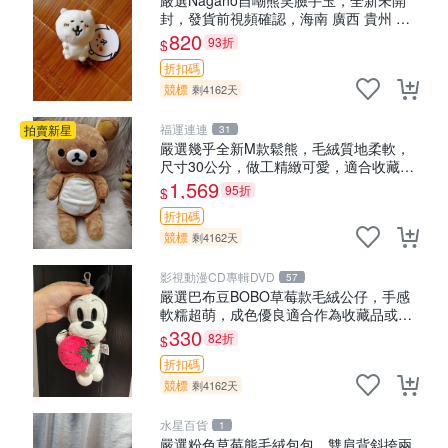
封，發貨前視頻確認，海南 廣西 貴州 嚴
選Nagano自嘲熊笑臉手玉，全新未開封，
820
93折
$
發貨前視頻確認，四川 重慶 內
折扣碼
競標
剩4162天
福運連連
拍賣新星
31
嚴選幾乎全新M款鬆熊，毛絨質地柔軟，
尺寸30公分，做工精緻可愛，適合收藏或
贈送親友。中古使用痕跡，手感依然優
1,569
95折
$
良。 鬆熊 嬰熊 毛玩偶
折扣碼
競標
剩4162天
影視動漫CD專輯DVD
57
嚴選巴布豆BOBO草莓款毛絨公仔，手感
軟糯超萌，成色優良適合作為收藏品或包
包配飾。可視頻確認詳情。 巴布豆 BOBO
330
82折
$
草莓 毛絨公仔 收藏 包配飾
折扣碼
競標
剩4162天
水星百貨
1
嚴選粉色草莓熊毛絨包包，雙肩背斜挎兩