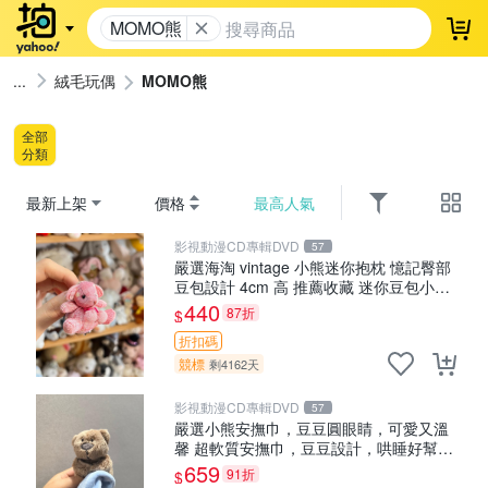
MOMO熊
登
絨毛玩偶
MOMO熊
全部
分類
最新上架
價格
最高人氣
影視動漫CD專輯DVD
57
嚴選海淘 vintage 小熊迷你抱枕 憶記臀部
豆包設計 4cm 高 推薦收藏 迷你豆包小
熊、高臀部、豆袋抱枕
440
87折
$
折扣碼
競標
剩4162天
影視動漫CD專輯DVD
57
嚴選小熊安撫巾，豆豆圓眼睛，可愛又溫
馨 超軟質安撫巾，豆豆設計，哄睡好幫手
約克豆豆眼安撫巾 數碼豆豆眼
659
91折
$