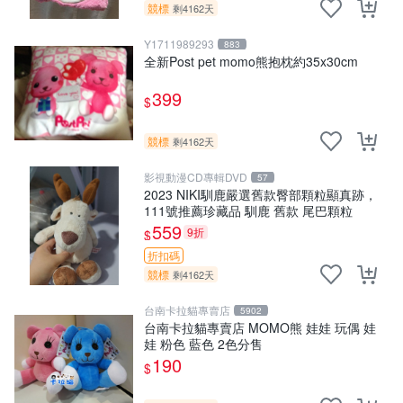
競標
剩4162天
Y1711989293
883
全新Post pet momo熊抱枕約35x30cm
399
$
競標
剩4162天
影視動漫CD專輯DVD
57
2023 NIKI馴鹿嚴選舊款臀部顆粒顯真跡，
111號推薦珍藏品 馴鹿 舊款 尾巴顆粒
559
9折
$
折扣碼
競標
剩4162天
台南卡拉貓專賣店
5902
台南卡拉貓專賣店 MOMO熊 娃娃 玩偶 娃
娃 粉色 藍色 2色分售
190
$