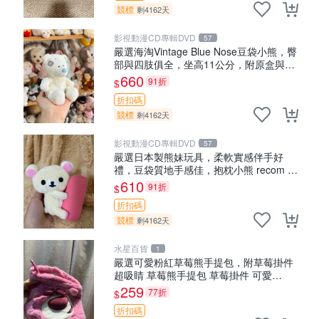
競標
剩4162天
影視動漫CD專輯DVD
57
嚴選海淘Vintage Blue Nose豆袋小熊，臀
部與四肢俱全，坐高11公分，附原盒與吊
牌收藏。藍鼻子小熊，值得擁有 玩具 憶熊
660
91折
$
折扣碼
競標
剩4162天
影視動漫CD專輯DVD
57
嚴選日本製熊妹玩具，柔軟實感伴手好
禮，豆袋質地手感佳，抱枕小熊 recom 推
薦 白色豆袋 玩具
610
91折
$
折扣碼
競標
剩4162天
水星百貨
1
嚴選可愛粉紅草莓熊手提包，附草莓掛件
超吸睛 草莓熊手提包 草莓掛件 可愛
portunese
259
77折
$
折扣碼