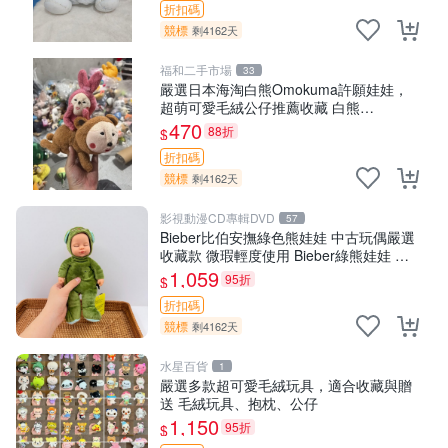
折扣碼
競標
剩4162天
福和二手市場
33
嚴選日本海淘白熊Omokuma許願娃娃，
超萌可愛毛絨公仔推薦收藏 白熊
Omokuma 毛絨玩具 偽裝娃娃 玩具擺飾
470
88折
$
折扣碼
競標
剩4162天
影視動漫CD專輯DVD
57
Bieber比伯安撫綠色熊娃娃 中古玩偶嚴選
收藏款 微瑕輕度使用 Bieber綠熊娃娃 中
古玩偶 微瑕
1,059
95折
$
折扣碼
競標
剩4162天
水星百貨
1
嚴選多款超可愛毛絨玩具，適合收藏與贈
送 毛絨玩具、抱枕、公仔
1,150
95折
$