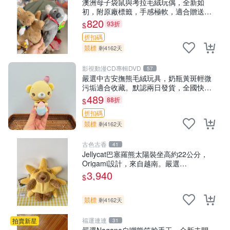
澳洲母子袋鼠與考拉毛絨玩偶，全新如
初，附原廠標籤，手感極軟，適合贈送親
朋好友。袋鼠與考拉正版，精緻尺寸，適
820
93折
$
合作為收藏或家飾擺設，增添暖意。 母
折扣碼
子、袋鼠、
競標
剩4162天
影視動漫CD專輯DVD
57
嚴選中古安撫熊毛絨玩具，奶瓶黃斑輕微
污垢適合收藏。默認兩日發貨，全國快遞
隨機派送。 成色如圖可放心購買，輕微瑕
489
88折
$
疵和臟污不影響使用。 安撫熊 中古玩偶
折扣碼
毛
競標
剩4162天
古色古香
41
Jellycat巴塞羅熊太陽裝坐高約22公分，
Origami設計，來自越南。嚴選
Recommendation！巴塞羅、 Origami
3,940
$
熊、Jelly
競標
剩4162天
福運連連
拍賣新星
31
嚴選Nagano自嘲熊笑臉手玉，全新未開