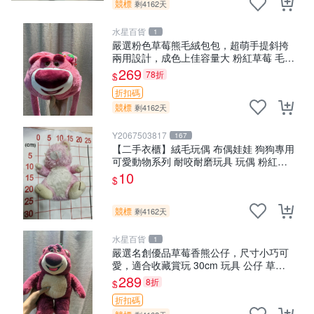
競標
剩4162天
水星百貨
1
嚴選粉色草莓熊毛絨包包，超萌手提斜挎
兩用設計，成色上佳容量大 粉紅草莓 毛絨
包 超大容量
269
78折
$
折扣碼
競標
剩4162天
Y2067503817
167
【二手衣櫃】絨毛玩偶 布偶娃娃 狗狗專用
可愛動物系列 耐咬耐磨玩具 玩偶 粉紅熊
寵物玩具 1120929
10
$
競標
剩4162天
水星百貨
1
嚴選名創優品草莓香熊公仔，尺寸小巧可
愛，適合收藏賞玩 30cm 玩具 公仔 草莓
熊
289
8折
$
折扣碼