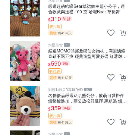
水星百貨
1
嚴選超萌哈囉Bear草裙舞主題小公仔，適
合收藏與送禮 100 克 哈囉Bear 草裙舞
310
81折
$
折扣碼
競標
剩4162天
水星百貨
1
嚴選MOMO熊郵差熊仙女抱枕，滿無濾鏡
直銷不退不換 經典造型可愛必備 紅薯啵啵
間抱枕 抱枕 時尚
590
9折
$
折扣碼
競標
剩4162天
影視動漫CD專輯DVD
57
名創優品嚴選趴趴熊公仔，軟萌可愛掛件
鍍鉻鍵匙扣，辦公放松好選擇 趴趴熊 鍍鉻
鍵匙扣 萬用掛件
359
84折
$
折扣碼
競標
剩4162天
水星百貨
1