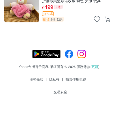
折無瑕美型嚴選收藏 粉色 安撫 玩具
499
88折
$
折扣碼
競標
剩4162天
Yahoo台灣電子商務 版權所有 © 2026 服務條款(
更新
)
服務條款
|
隱私權
|
拍賣使用規範
交易安全