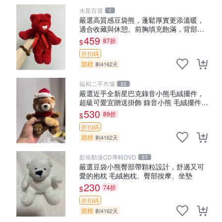
水星百貨
1
嚴選高質感豆袋熊，蓬鬆厚實更添溫暖，
適合收藏與休憩。前胸填充飽滿，背部亦
具優雅設計。 豆袋熊 保暖 溫柔 蓬松
459
87折
$
折扣碼
競標
剩4162天
福和二手市場
33
嚴選近乎全新星巴克錄音小熊毛絨擺件，
超級可愛宜贈送掛飾 錄音小熊 毛絨擺件
贈品
530
89折
$
折扣碼
競標
剩4162天
影視動漫CD專輯DVD
57
嚴選豆袋小熊臀部帶顆粒設計，舒適又可
愛的抱枕 毛絨抱枕、臀部按摩、坐墊
230
74折
$
折扣碼
競標
剩4162天