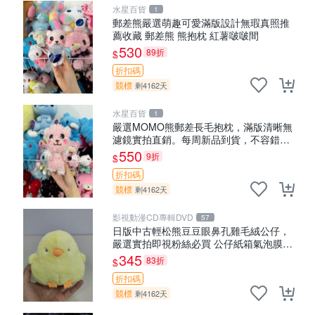
水星百貨
1
郵差熊嚴選萌趣可愛滿版設計無瑕真照推
薦收藏 郵差熊 熊抱枕 紅薯啵啵間
530
89折
$
折扣碼
競標
剩4162天
水星百貨
1
嚴選MOMO熊郵差長毛抱枕，滿版清晰無
濾鏡實拍直銷。每周新品到貨，不容錯
過！ 郵差熊 長毛 抱枕
550
9折
$
折扣碼
競標
剩4162天
影視動漫CD專輯DVD
57
日版中古輕松熊豆豆眼鼻孔雞毛絨公仔，
嚴選實拍即視粉絲必買 公仔紙箱氣泡膜精
心包裝快速發貨 輕松熊 公仔 雞毛絨
345
83折
$
折扣碼
競標
剩4162天