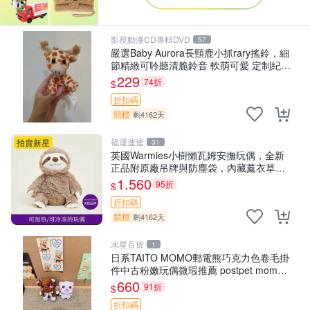
影視動漫CD專輯DVD
57
嚴選Baby Aurora長頸鹿小抓rary搖鈴，細
節精緻可聆聽清脆鈴音 軟萌可愛 定制紀念
金屬搖鈴 新手媽咪推薦 長頸鹿 抓rary 搖
229
74折
$
鈴
折扣碼
競標
剩4162天
福運連連
拍賣新星
31
英國Warmies小樹懶瓦姆安撫玩偶，全新
正品附原廠吊牌與防塵袋，內藏薰衣草可
加熱，適合各個年齡層，冷暖兩用享受抱
1,560
95折
$
抱樂趣，不容錯過嚴選好物 溫暖 冷感
折扣碼
競標
剩4162天
水星百貨
1
日系TAITO MOMO郵電熊巧克力色卷毛掛
件中古粉嫩玩偶微瑕推薦 postpet momo
郵電熊 中古玩偶
660
91折
$
折扣碼