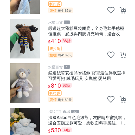
折扣碼
競標
剩4162天
水星百貨
1
嚴選超大蓬鬆豆袋麋鹿，全身毛茸手感極
佳推薦！屁股與四肢填充均勻，適合收藏
與孩童共賞。 麋鹿 豆袋 毛茸玩具
410
86折
$
折扣碼
競標
剩4162天
水星百貨
1
嚴選絨質安撫熊附搖鈴 寶寶最佳伴眠選擇
可愛可抱 絨毛玩具 安撫熊 嬰兒用
810
93折
$
折扣碼
競標
剩4162天
福和二手市場
33
法國Kaloo白色毛絨熊，灰眼睛甜蜜笑容，
適合安撫逗趣可愛，柔軟面料手感佳。14
白色安撫熊 毛絨玩具 寶寶逗樂具
530
89折
$