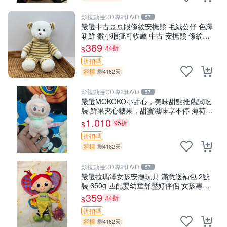
影視動漫CD專輯DVD
57
嚴選中古豆豆眼條紋安撫熊 毛絨公仔 色澤
新鮮 微小瑕疵可收藏 中古 安撫熊 條紋公
仔
369
84折
$
折扣碼
競標
剩4162天
影視動漫CD專輯DVD
57
嚴選MOKOKO小甜心，美味甜點推薦試吃
裝 鮮果夾心糖果，甜蜜滋味享不停 薄荷草
莓 奶油心 60粒 mini小甜心糖果，水果味
1,010
95折
$
夾心零食裝 心形糖果 60
折扣碼
競標
剩4162天
影視動漫CD專輯DVD
57
嚴選拉瑪澤女孩安撫玩具 滿意送補包 2號
裝 650g 匹配嬰幼童舒壓好伴侶 女孩專用
安心選擇 安撫玩偶 衝包 玩具
359
84折
$
折扣碼
競標
剩4162天