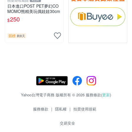
桃樂斯收藏鋪
4334
日本進口POST PET夢幻CO
MOMO熊精美玩偶娃娃30cm
250
$
競標
剩8天
Yahoo台灣電子商務 版權所有 © 2026 服務條款(
更新
)
服務條款
|
隱私權
|
拍賣使用規範
交易安全