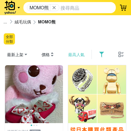
MOMO熊
登
絨毛玩偶
MOMO熊
全部
分類
最新上架
價格
最高人氣