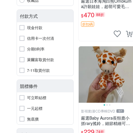
收藏品
嚴選日本海淘白熊Omokum
a許願娃娃，超萌可愛毛絨
公仔推薦收藏 白熊 Omoku
470
88折
$
付款方式
ma 毛絨玩具 偽裝娃娃 玩具
擺飾
折扣碼
現金付款
信用卡一次付清
分期0利率
萊爾富取貨付款
7-11取貨付款
競標條件
可立即結標
一元起標
影視動漫CD專輯DVD
57
嚴選Baby Aurora長頸鹿小
無底價
抓rary搖鈴，細節精緻可聆
聽清脆鈴音 軟萌可愛 定制
229
74折
$