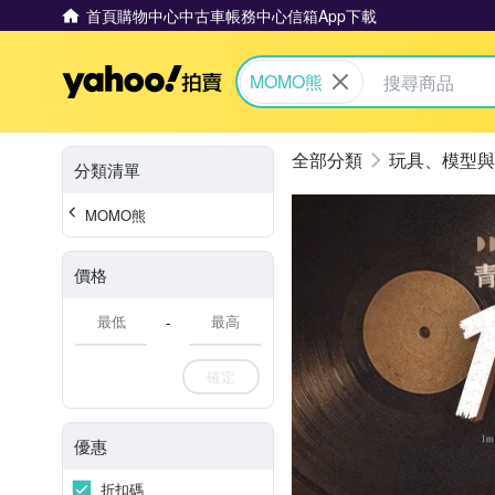
首頁
購物中心
中古車
帳務中心
信箱
App下載
Yahoo拍賣
MOMO熊
玩具、模型與
分類清單
MOMO熊
價格
-
確定
優惠
折扣碼