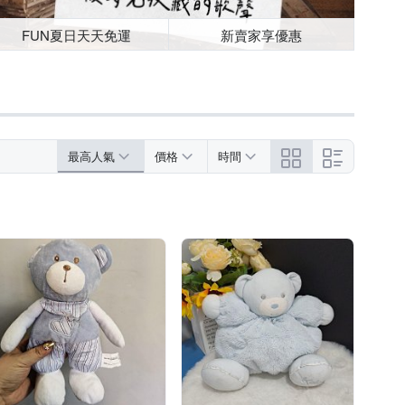
FUN夏日天天免運
新賣家享優惠
最高人氣
價格
時間