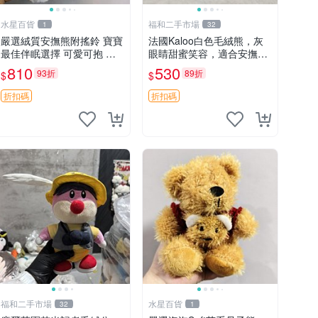
水星百貨
福和二手市場
1
32
嚴選絨質安撫熊附搖鈴 寶寶
法國Kaloo白色毛絨熊，灰
最佳伴眠選擇 可愛可抱 絨
眼睛甜蜜笑容，適合安撫逗
毛玩具 安撫熊 嬰兒用
趣可愛，柔軟面料手感佳。
810
530
93折
89折
$
$
14 白色安撫熊 毛絨玩具 寶
寶逗樂具
折扣碼
折扣碼
福和二手市場
水星百貨
32
1