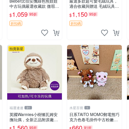
Bieber比伯安撫綠色熊娃娃
嚴選多款超可愛毛絨玩具，
中古玩偶嚴選收藏款 微瑕輕
適合收藏與贈送 毛絨玩具、
度使用 Bieber綠熊娃娃 中
抱枕、公仔
1,059
1,150
95折
95折
$
$
古玩偶 微瑕
折扣碼
折扣碼
拍賣新星
福運連連
水星百貨
31
1
英國Warmies小樹懶瓦姆安
日系TAITO MOMO郵電熊巧
撫玩偶，全新正品附原廠吊
克力色卷毛掛件中古粉嫩玩
牌與防塵袋，內藏薰衣草可
偶微瑕推薦 postpet momo
1,560
660
95折
91折
$
$