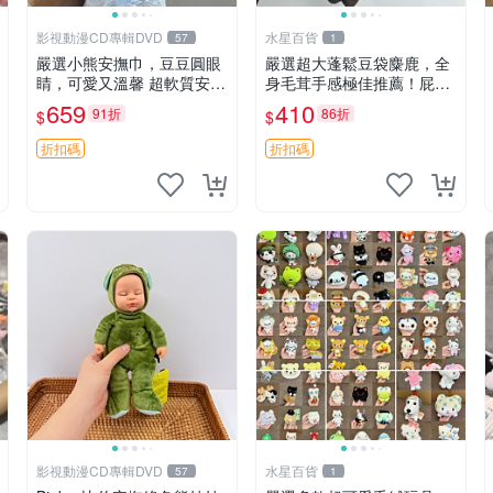
影視動漫CD專輯DVD
水星百貨
57
1
嚴選小熊安撫巾，豆豆圓眼
嚴選超大蓬鬆豆袋麋鹿，全
睛，可愛又溫馨 超軟質安撫
身毛茸手感極佳推薦！屁股
巾，豆豆設計，哄睡好幫手
與四肢填充均勻，適合收藏
659
410
91折
86折
$
$
約克豆豆眼安撫巾 數碼豆豆
與孩童共賞。 麋鹿 豆袋 毛
眼
茸玩具
折扣碼
折扣碼
影視動漫CD專輯DVD
水星百貨
57
1