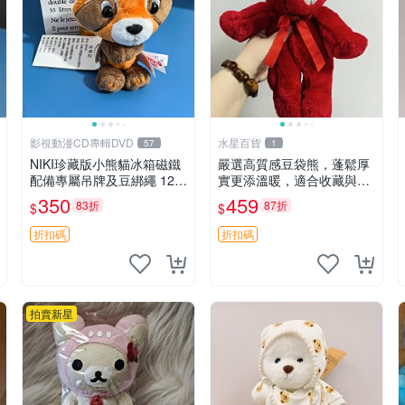
影視動漫CD專輯DVD
水星百貨
57
1
NIKI珍藏版小熊貓冰箱磁鐵
嚴選高質感豆袋熊，蓬鬆厚
配備專屬吊牌及豆綁繩 12c
實更添溫暖，適合收藏與休
m 廢品嚴選 好評推薦 小熊
憩。前胸填充飽滿，背部亦
350
459
83折
87折
$
$
貓冰箱貼 磁鐵掛件 冰箱飾
具優雅設計。 豆袋熊 保暖
品
溫柔 蓬松
折扣碼
折扣碼
拍賣新星