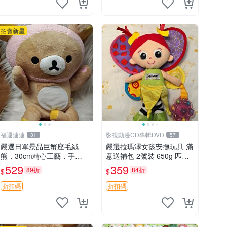
拍賣新星
福運連連
影視動漫CD專輯DVD
31
57
嚴選日單景品巨蟹座毛絨
嚴選拉瑪澤女孩安撫玩具 滿
熊，30cm精心工藝，手感
意送補包 2號裝 650g 匹配
軟糯推薦收藏送人 巨蟹座
嬰幼童舒壓好伴侶 女孩專用
529
359
89折
84折
$
$
毛絨玩具 精緻做工
安心選擇 安撫玩偶 衝包 玩
具
折扣碼
折扣碼