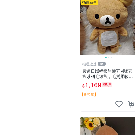
拍賣新星
福運連連
31
嚴選日版輕松熊熊哥M號素
熊系列毛絨熊，毛質柔軟，
精緻可愛，尺寸35cm，保
1,169
95折
$
存狀態優異。收藏或贈送皆
為佳選。 中古 毛絨熊 毛玩
折扣碼
偶