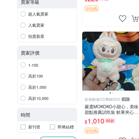
紀念 金屬搖鈴 新手媽咪推
賣家等級
薦 長頸鹿 抓rary 搖鈴
折扣碼
超人氣賣家
人氣賣家
拍賣新星
賣家評價
1-100
高於100
高於1,000
高於10,000
影視動漫CD專輯DVD
57
嚴選MOKOKO小甜心，美味
甜點推薦試吃裝 鮮果夾心糖
時間
果，甜蜜滋味享不停 薄荷草
1,010
95折
$
莓 奶油心 60粒 mini小甜心
新刊登
即將結標
糖果，水果味夾心零食裝 心
折扣碼
形糖果 60