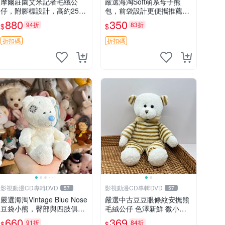
摩爾莊園艾米記者毛絨公
嚴選海淘Soft萌系母子熊
仔，附腳標設計，高約25公
包，前袋設計更便攜推薦收
分，全新未拆封，限量珍
藏 母子熊 軟綿綿 包包
880
350
94折
83折
$
$
藏。艾米記者 毛絨公仔 超
萌玩偶
折扣碼
折扣碼
影視動漫CD專輯DVD
影視動漫CD專輯DVD
57
57
嚴選海淘Vintage Blue Nose
嚴選中古豆豆眼條紋安撫熊
豆袋小熊，臀部與四肢俱
毛絨公仔 色澤新鮮 微小瑕
全，坐高11公分，附原盒與
疵可收藏 中古 安撫熊 條紋
660
369
91折
84折
$
$