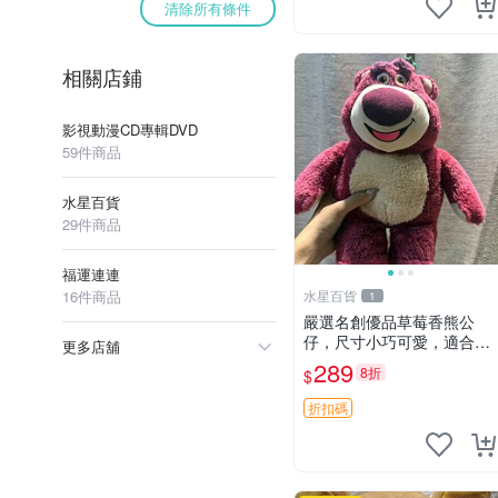
清除所有條件
相關店鋪
影視動漫CD專輯DVD
59件商品
水星百貨
29件商品
福運連連
16件商品
水星百貨
1
嚴選名創優品草莓香熊公
仔，尺寸小巧可愛，適合收
更多店舖
藏賞玩 30cm 玩具 公仔 草
289
8折
$
莓熊
折扣碼