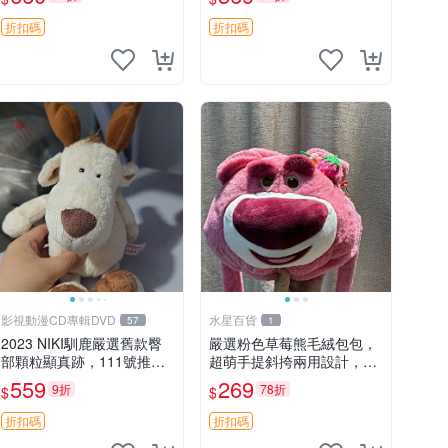
吊牌收藏。藍鼻子小熊，值
公仔
得擁有 玩具 憶熊
折扣碼
折扣碼
影視動漫CD專輯DVD
水星百貨
57
1
2023 NIKI馴鹿嚴選舊款臀
嚴選粉色草莓熊毛絨包包，
部顆粒顯真跡，111號推薦
超萌手提斜挎兩用設計，成
珍藏品 馴鹿 舊款 尾巴顆粒
色上佳容量大 粉紅草莓 毛
559
269
9折
78折
$
$
絨包 超大容量
折扣碼
折扣碼