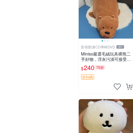
影視動漫CD專輯DVD
57
Miniso嚴選毛絨玩具裸熊二
手好物，浮灰污漬可接受。
請詳閱照片再下單，售出不
240
75折
$
退不換。全新品相收藏推
薦。 裸熊 毛絨玩具 收藏
折扣碼