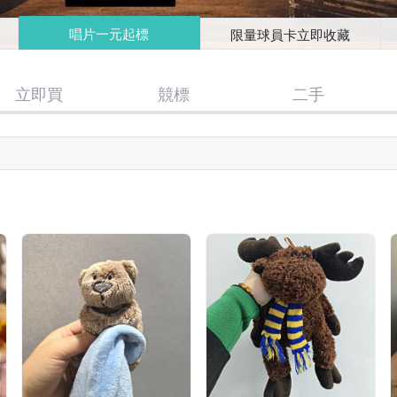
唱片一元起標
限量球員卡立即收藏
立即買
競標
二手