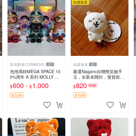
拍賣新星
影視動漫CD專輯DVD
福運連連
57
31
泡泡瑪特MEGA SPACE 10
嚴選Nagano自嘲熊笑臉手
0%周年 A 系列 MOLLY 權
玉，全新未開封，發貨前視
威隱藏款 嚴選薄荷巧克力色
頻確認，海南 廣西 貴州 嚴
600 -
1,000
820
93折
$
$
$
80年代風味 權威推薦 合適
選Nagano自嘲熊笑臉手
收藏
玉，全新未開封，發貨前視
折扣碼
折扣碼
頻確認，四川 重慶 內