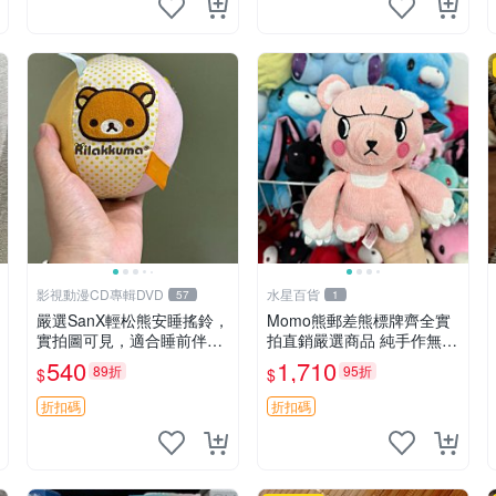
影視動漫CD專輯DVD
水星百貨
57
1
嚴選SanX輕松熊安睡搖鈴，
Momo熊郵差熊標牌齊全實
實拍圖可見，適合睡前伴
拍直銷嚴選商品 純手作無修
侶， Picks安撫好物 0325
圖可收藏 郵差熊 Momo熊
540
1,710
89折
95折
$
$
懸吊 電腦
標牌 商品
折扣碼
折扣碼