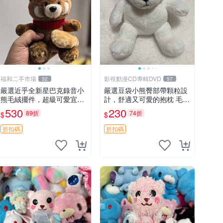
福和二手市場
影視動漫CD專輯DVD
32
57
嚴選近乎全新星巴克錄音小
嚴選豆袋小熊臀部帶顆粒設
熊毛絨擺件，超級可愛宜贈
計，舒適又可愛的抱枕 毛絨
送掛飾 錄音小熊 毛絨擺件
抱枕、臀部按摩、坐墊
530
230
89折
74折
$
$
贈品
折扣碼
折扣碼