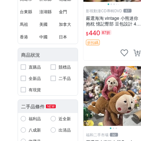
影視動漫CD專輯DVD
台東縣
澎湖縣
金門
57
嚴選海淘 vintage 小熊迷你
抱枕 憶記臀部 豆包設計 4c
馬祖
美國
加拿大
m 高 推薦收藏 迷你豆包小
440
87折
$
熊、高臀部、豆袋抱枕
香港
中國
日本
折扣碼
商品狀況
直購品
競標品
全新品
二手品
有現貨
二手品條件
NEW
福利品
近全新
八成新
出清品
福和二手市場
32