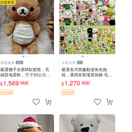
拍賣新星
福運連連
水星百貨
31
1
嚴選幾乎全新M款鬆熊，毛
嚴選各式萌趣動漫角色抱
絨質地柔軟，尺寸30公分，
枕，適用各類場景裝飾 毛絨
做工精緻可愛，適合收藏或
玩具、卡通抱枕、趣味玩偶
1,569
1,270
95折
95折
$
$
贈送親友。中古使用痕跡，
手感依然優良。 鬆熊 嬰熊
折扣碼
折扣碼
毛玩偶