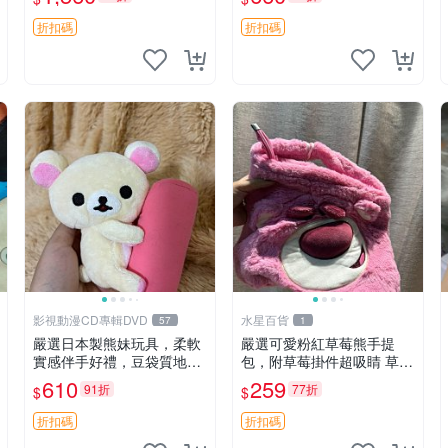
加熱，適合各個年齡層，冷
郵電熊 中古玩偶
暖兩用享受抱抱樂趣，不容
折扣碼
折扣碼
錯過嚴選好物 溫暖 冷感
影視動漫CD專輯DVD
水星百貨
57
1
嚴選日本製熊妹玩具，柔軟
嚴選可愛粉紅草莓熊手提
實感伴手好禮，豆袋質地手
包，附草莓掛件超吸睛 草莓
感佳，抱枕小熊 recom 推薦
熊手提包 草莓掛件 可愛port
610
259
91折
77折
$
$
白色豆袋 玩具
unese
折扣碼
折扣碼