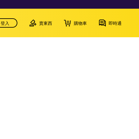
登入
賣東西
購物車
即時通