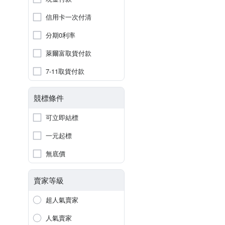
信用卡一次付清
分期0利率
萊爾富取貨付款
7-11取貨付款
競標條件
可立即結標
一元起標
無底價
賣家等級
超人氣賣家
人氣賣家