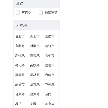
運送
可面交
跨國運送
所在地
台北市
新北市
基隆市
宜蘭縣
桃園市
新竹市
新竹縣
苗栗縣
台中市
彰化縣
南投縣
嘉義市
嘉義縣
雲林縣
台南市
高雄市
屏東縣
花蓮縣
台東縣
澎湖縣
金門
馬祖
美國
加拿大