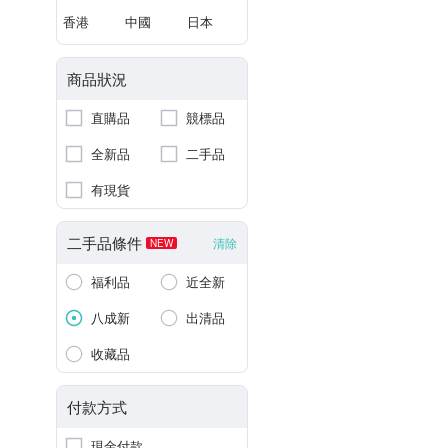
香港
中國
日本
商品狀況
直購品
競標品
全新品
二手品
有現貨
二手品條件
清除
NEW
福利品
近全新
八成新
出清品
收藏品
付款方式
現金付款