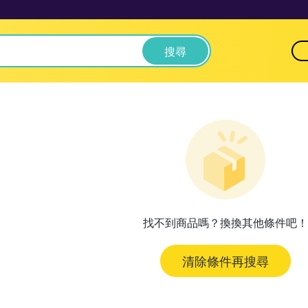
搜尋
找不到商品嗎？換換其他條件吧！
清除條件再搜尋