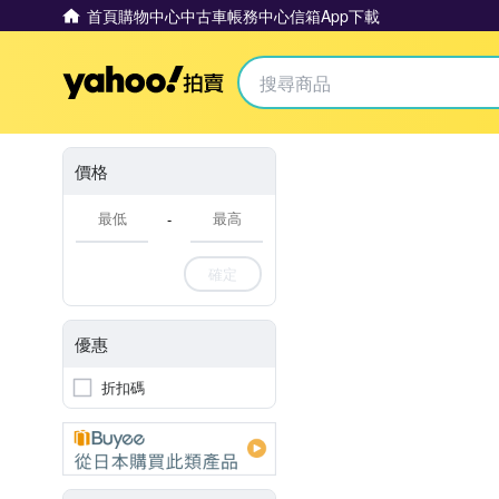
首頁
購物中心
中古車
帳務中心
信箱
App下載
Yahoo拍賣
價格
-
確定
優惠
折扣碼