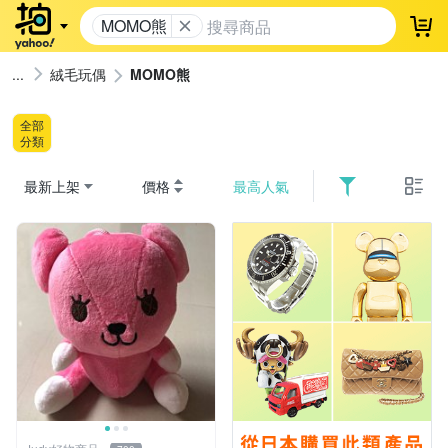
MOMO熊
登
絨毛玩偶
MOMO熊
全部
分類
最新上架
價格
最高人氣