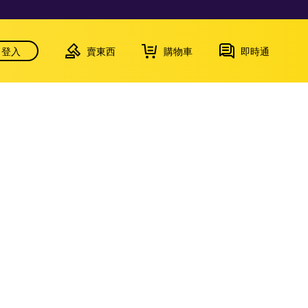
登入
賣東西
購物車
即時通