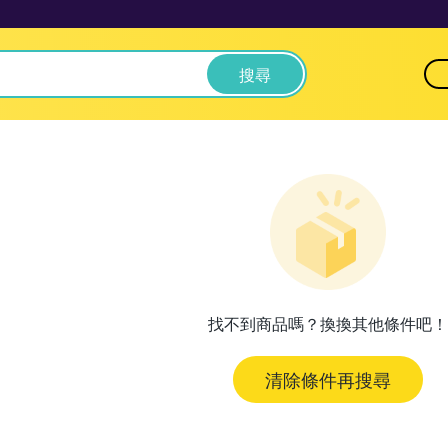
搜尋
找不到商品嗎？換換其他條件吧！
清除條件再搜尋