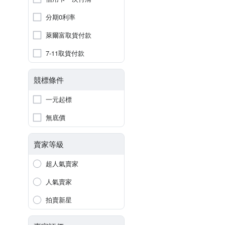
分期0利率
萊爾富取貨付款
7-11取貨付款
競標條件
一元起標
無底價
賣家等級
超人氣賣家
人氣賣家
拍賣新星