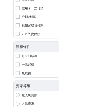
信用卡一次付清
分期0利率
萊爾富取貨付款
7-11取貨付款
競標條件
可立即結標
一元起標
無底價
賣家等級
超人氣賣家
人氣賣家