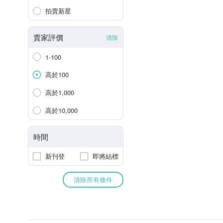
拍賣新星
賣家評價
清除
1-100
高於100
高於1,000
高於10,000
時間
新刊登
即將結標
清除所有條件