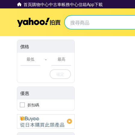
首頁
購物中心
中古車
帳務中心
信箱
App下載
Yahoo拍賣
價格
-
確定
優惠
折扣碼