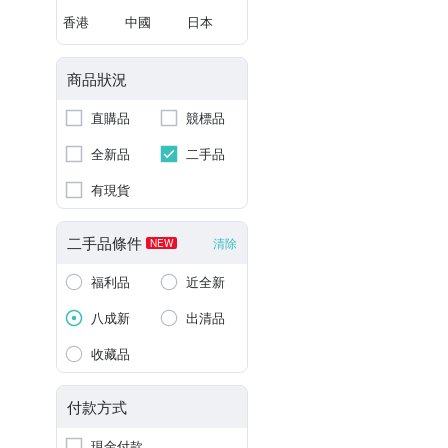
香港
中國
日本
商品狀況
直購品
競標品
全新品
二手品
有現貨
二手品條件
清除
NEW
福利品
近全新
八成新
出清品
收藏品
付款方式
現金付款