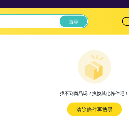
搜尋
找不到商品嗎？換換其他條件吧！
清除條件再搜尋