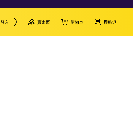
登入
賣東西
購物車
即時通