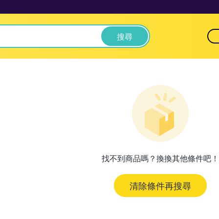
搜尋
找不到商品嗎？換換其他條件吧！
清除條件再搜尋