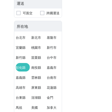
運送
可面交
跨國運送
所在地
台北市
新北市
基隆市
宜蘭縣
桃園市
新竹市
新竹縣
苗栗縣
台中市
彰化縣
南投縣
嘉義市
嘉義縣
雲林縣
台南市
高雄市
屏東縣
花蓮縣
台東縣
澎湖縣
金門
馬祖
美國
加拿大