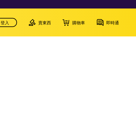
登入
賣東西
購物車
即時通