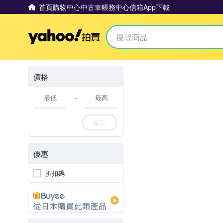
首頁
購物中心
中古車
帳務中心
信箱
App下載
Yahoo拍賣
價格
-
確定
優惠
折扣碼