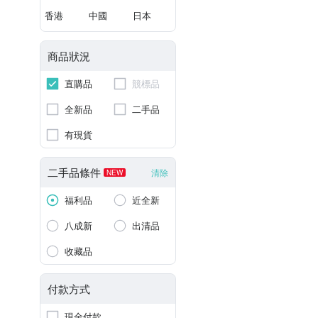
香港
中國
日本
商品狀況
直購品
競標品
全新品
二手品
有現貨
二手品條件
清除
NEW
福利品
近全新
八成新
出清品
收藏品
付款方式
現金付款