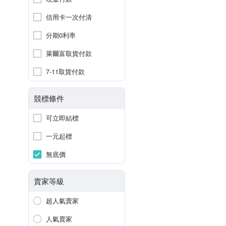
信用卡一次付清
分期0利率
萊爾富取貨付款
7-11取貨付款
競標條件
可立即結標
一元起標
無底價
賣家等級
超人氣賣家
人氣賣家