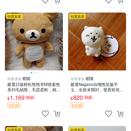
拍賣新星
拍賣新星
福運連連
福運連連
30
30
嚴選日版輕松熊熊哥M號素熊
嚴選Nagano自嘲熊笑臉手
系列毛絨熊，毛質柔軟，精緻
玉，全新未開封，發貨前視頻
可愛，尺寸35cm，保存狀態
確認，海南 廣西 貴州 嚴選N
1,169
820
95折
93折
$
$
優異。收藏或贈送皆為佳選。
agano自嘲熊笑臉手玉，全新
中古 毛絨熊 毛玩偶
未開封，發貨前視頻確認，四
折扣碼
折扣碼
川 重慶 內
拍賣新星
拍賣新星