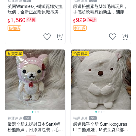
福運連連
福運連連
30
30
英國Warmies小樹懶瓦姆安撫
嚴選松熊素熊M號毛絨玩具，
玩偶，全新正品附原廠吊牌與
手感超軟糯宛如新生，細節精
防塵袋，內藏薰衣草可加熱，
緻完美無瑕，推薦送禮或珍
1,560
929
95折
94折
$
$
適合各個年齡層，冷暖兩用享
藏，中古狀態保養得宜。 松
受抱抱樂趣，不容錯過嚴選好
熊 素熊 毛絨doll
折扣碼
折扣碼
物 溫暖 冷感
拍賣新星
拍賣新星
福運連連
福運連連
30
30
嚴選全新未拆封日本SanX輕
嚴選幾乎全新 Sumikkoguras
松熊熊妹，附原裝包裝，毛絨
hi 白熊娃娃，M號豆袋底部，
質地極佳，細膩可愛，推薦收
穩固不易倒，毛絨布標附贈，