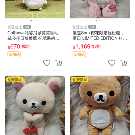
福運連連
福運連連
30
30
Chiikawa站姿飛鼠莫莫咖毛
嚴選Sanx櫻花限定輕松熊，
絨公仔日版推薦 托腮呆萌可
夏日 LIMITED EDITION 粉色
愛 15cm豆袋底部 當代嚴選
毛絨熊，背有拉鏈設計，肚內
670
1,169
92折
95折
$
$
毛絨玩具 公仔 莫莫卡 像人
填充豆袋，精致工藝呈現，狀
態如新，適合收藏與送人 櫻
折扣碼
折扣碼
花、
拍賣新星
拍賣新星