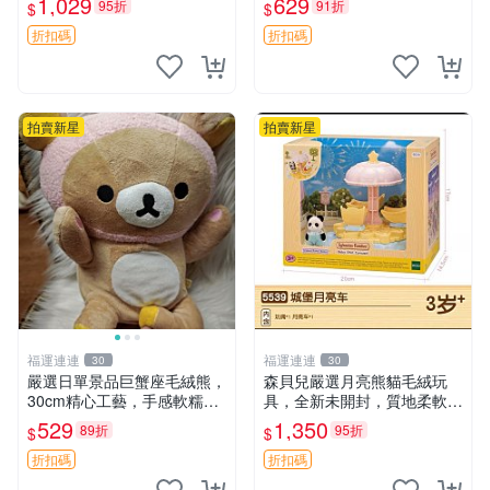
1,029
629
95折
91折
$
$
藏兼送禮，適合女性好友或家
極致軟糯手感，精工細作值得
人，限量釋出。鬆熊、熊玩
典藏，尺寸24cm，收藏佳品
折扣碼
折扣碼
偶、收藏品
贈禮
拍賣新星
拍賣新星
福運連連
福運連連
30
30
嚴選日單景品巨蟹座毛絨熊，
森貝兒嚴選月亮熊貓毛絨玩
30cm精心工藝，手感軟糯推
具，全新未開封，質地柔軟適
薦收藏送人 巨蟹座 毛絨玩具
合收藏 月亮熊貓 毛絨玩具 新
529
1,350
89折
95折
$
$
精緻做工
款 儲倉直銷
折扣碼
折扣碼