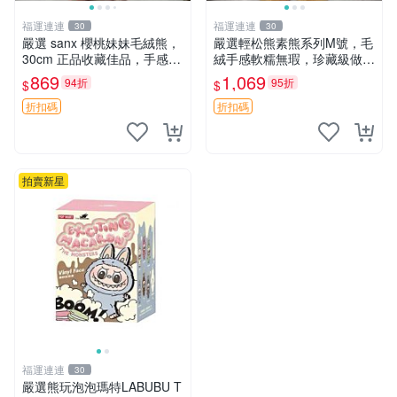
福運連連
福運連連
30
30
嚴選 sanx 櫻桃妹妹毛絨熊，
嚴選輕松熊素熊系列M號，毛
30cm 正品收藏佳品，手感極
絨手感軟糯無瑕，珍藏級做工
軟，適合贈送與收藏 櫻桃妹
推薦收藏，尺寸35cm清晰可
869
1,069
94折
95折
$
$
妹、sanx、毛絨熊
見。中古毛絨、收藏精品、毛
絨玩具
折扣碼
折扣碼
拍賣新星
福運連連
30
嚴選熊玩泡泡瑪特LABUBU T