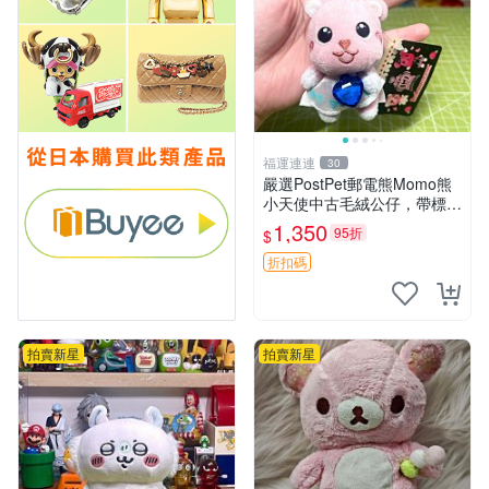
福運連連
30
嚴選PostPet郵電熊Momo熊
小天使中古毛絨公仔，帶標牌
保存完好。絕版稀有少見收藏
1,350
95折
$
品，微瑕可接受，狀態如圖。
所見即所得，毛絨精品嚴選推
折扣碼
薦。 中古收藏
拍賣新星
拍賣新星