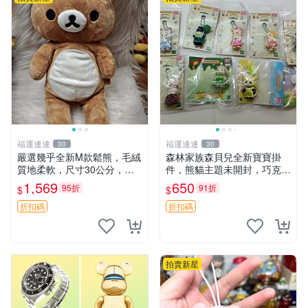
福運連連
福運連連
30
30
嚴選幾乎全新M款鬆熊，毛絨
森林家族森貝兒全新寶寶掛
質地柔軟，尺寸30公分，做
件，熊貓主題未開封，巧克力
工精緻可愛，適合收藏或贈送
兔牛奶兔郁金香兔貓吉娃娃嚴
1,569
650
95折
91折
$
$
親友。中古使用痕跡，手感依
選，適合收藏 熊貓 森林 寶寶
然優良。 鬆熊 嬰熊 毛玩偶
折扣碼
折扣碼
拍賣新星