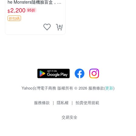
he Monsters隨機臉盲盒，萌
趣馬卡龍設計 芝麻豆豆 LAB
2,200
95折
$
UBU LABUBU THE MONST
ERS 橙色豆
折扣碼
Yahoo台灣電子商務 版權所有 © 2026 服務條款(
更新
)
服務條款
|
隱私權
|
拍賣使用規範
交易安全