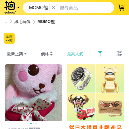
MOMO熊
登
絨毛玩偶
MOMO熊
全部
分類
最新上架
價格
最高人氣