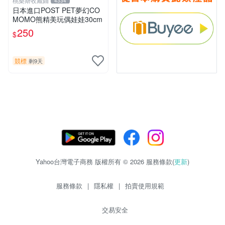
桃樂斯收藏鋪
4334
日本進口POST PET夢幻CO
MOMO熊精美玩偶娃娃30cm
250
$
競標
剩9天
Yahoo台灣電子商務 版權所有 © 2026 服務條款(
更新
)
服務條款
|
隱私權
|
拍賣使用規範
交易安全