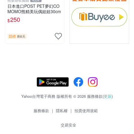
桃樂斯收藏鋪
4334
日本進口POST PET夢幻CO
MOMO熊精美玩偶娃娃30cm
250
$
競標
剩6天
Yahoo台灣電子商務 版權所有 © 2026 服務條款(
更新
)
服務條款
|
隱私權
|
拍賣使用規範
交易安全