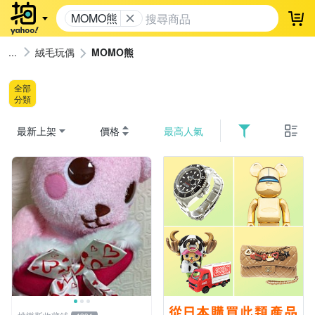
MOMO熊
登
絨毛玩偶
MOMO熊
全部
分類
最新上架
價格
最高人氣