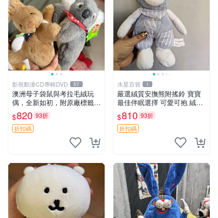
影視動漫CD專輯DVD
水星百貨
57
1
澳洲母子袋鼠與考拉毛絨玩
嚴選絨質安撫熊附搖鈴 寶寶
偶，全新如初，附原廠標籤，
最佳伴眠選擇 可愛可抱 絨毛
手感極軟，適合贈送親朋好
玩具 安撫熊 嬰兒用
820
810
93折
93折
$
$
友。袋鼠與考拉正版，精緻尺
寸，適合作為收藏或家飾擺
折扣碼
折扣碼
設，增添暖意。 母子、袋
鼠、