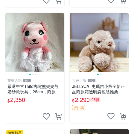
董爺古玩
古色古香
61
40
嚴選中古Taito郵電熊媽媽熊
JELLYCAT史瑪吉小熊全新正
婚紗款玩具，28cm，附原
品附原箱透明袋包裝推薦 透
盒，保存極佳實拍，婚紗細節
明袋 包裝盒 史瑪吉小熊
2,350
2,290
95折
$
$
清晰可見，偶像收藏推薦 婚
紗小花 玩具 模型
折扣碼
拍賣新星