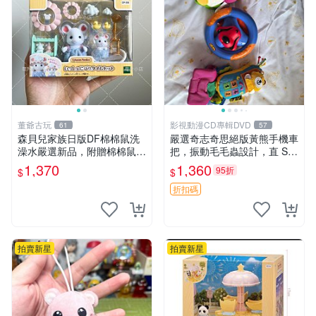
董爺古玩
影視動漫CD專輯DVD
61
57
森貝兒家族日版DF棉棉鼠洗
嚴選奇志奇思絕版黃熊手機車
澡水嚴選新品，附贈棉棉鼠媽
把，振動毛毛蟲設計，直 SA
媽與嬰兒及配件。-paper盒
LE 售不退不換 毛毛蟲 手機
1,370
1,360
95折
$
$
裝，輕便設計方便攜帶。 棉
車把
棉鼠 棉玩 公仔
折扣碼
拍賣新星
拍賣新星