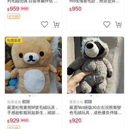
列毛絨玩偶 自製專屬伴侶 帶
mo玫瑰卷毛款，附原盒與吊
標牌全新成色 芭蕾系列 毛絨
牌，粉嫩可愛入手即柔軟～
959
950
94折
$
$
玩偶 安撫玩具 新款上架
玫瑰卷毛 郵電熊 正品
折扣碼
拍賣新星
福運連連
董爺古玩
30
61
嚴選松熊素熊M號毛絨玩具，
嚴選Nici絕版30左右浣熊漸變
手感超軟糯宛如新生，細節精
色毛絨玩具，成色優良伴隨原
緻完美無瑕，推薦送禮或珍
廠牌標 浣熊 玩具 毛絨
929
920
94折
$
$
藏，中古狀態保養得宜。 松
熊 素熊 毛絨doll
折扣碼