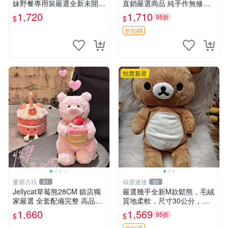
妹野餐專用裝嚴選全新未開
直銷嚴選商品 純手作無修圖
封，包含兩組大童款紙盒裝，
可收藏 郵差熊 Momo熊 標牌
1,720
1,710
95折
$
$
適合收藏與分享。 餅乾熊兄
商品
妹、野餐、收藏
折扣碼
拍賣新星
董爺古玩
福運連連
61
30
Jellycat草莓熊28CM 鎮店獨
嚴選幾乎全新M款鬆熊，毛絨
家嚴選 全套配備完整 高品質
質地柔軟，尺寸30公分，做
收藏好物 紋章 玩具熊 定制熊
工精緻可愛，適合收藏或贈送
1,660
1,569
95折
$
$
親友。中古使用痕跡，手感依
折扣碼