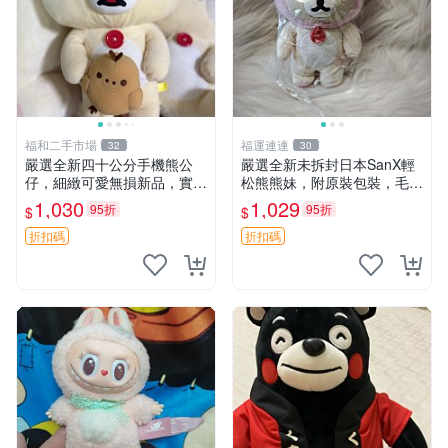
福和二手市場
福運連連
32
30
嚴選全新四十公分手機熊公
嚴選全新未拆封日本SanX輕
仔，細緻可愛無損新品，實拍
松熊熊妹，附原裝包裝，毛絨
展現萌趣風采 潘朵拉 熊抱枕
質地極佳，細膩可愛，推薦收
1,030
1,029
95折
95折
$
$
藏兼送禮，適合女性好友或家
人，限量釋出。鬆熊、熊玩
折扣碼
折扣碼
偶、收藏品