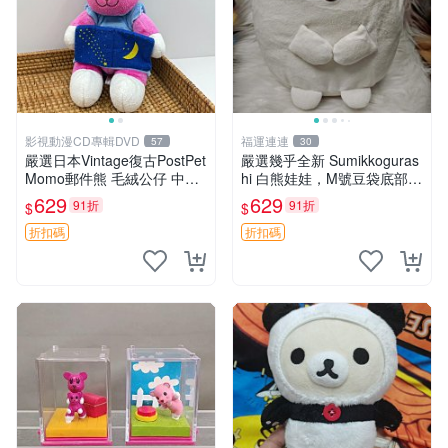
影視動漫CD專輯DVD
福運連連
57
30
嚴選日本Vintage復古PostPet
嚴選幾乎全新 Sumikkoguras
Momo郵件熊 毛絨公仔 中古
hi 白熊娃娃，M號豆袋底部，
玩偶 快遞包到 默認次日達 po
穩固不易倒，毛絨布標附贈，
629
629
91折
91折
$
$
stpet momo 玩具 玩偶
極致軟糯手感，精工細作值得
典藏，尺寸24cm，收藏佳品
折扣碼
折扣碼
贈禮