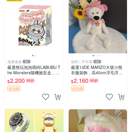
福運連連
福和二手市場
30
32
嚴選熊玩泡泡瑪特LABUBU T
嚴選13DE MARZO大號小熊
he Monsters隨機臉盲盒，萌
衣服裝飾，高40cm浮毛浮
趣馬卡龍設計 芝麻豆豆 LAB
灰，詳觀後再拍。二手收藏請
2,200
2,160
95折
95折
$
$
UBU LABUBU THE MONST
珍惜。 13DE MARZO 二手
ERS 橙色豆
小熊 衣服裝飾
折扣碼
折扣碼