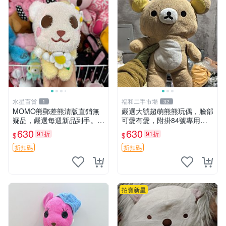
水星百貨
福和二手市場
1
32
MOMO熊郵差熊清版直銷無
嚴選大號超萌熊熊玩偶，臉部
疑品，嚴選每週新品到手。紅
可愛有愛，附掛84號專用
薯啵啵鮮果間 郵差熊 清版 紅
袋，適合收藏與送禮 寶寶熊
630
630
91折
91折
$
$
薯啵啵間
玩具 熊抱枕
折扣碼
折扣碼
拍賣新星