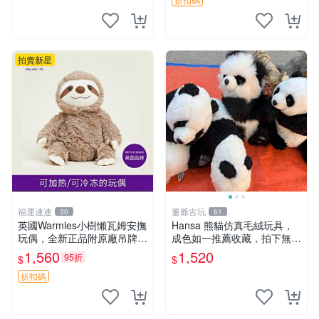
然優良。 鬆熊 嬰熊 毛玩偶
拍賣新星
福運連連
董爺古玩
30
61
英國Warmies小樹懶瓦姆安撫
Hansa 熊貓仿真毛絨玩具，
玩偶，全新正品附原廠吊牌與
成色如一推薦收藏，拍下無疑
防塵袋，內藏薰衣草可加熱，
心 熊貓 毛絨玩具 收藏
1,560
1,520
95折
$
$
適合各個年齡層，冷暖兩用享
受抱抱樂趣，不容錯過嚴選好
折扣碼
物 溫暖 冷感