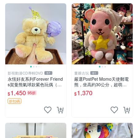
影視動漫CD專輯DVD
董爺古玩
57
61
永恆好友系列Forever Friend
嚴選PostPet Momo天使郵電
s賀曼熊氣球款紫色玩偶（鼻
熊，坐高約30公分，超萌可
子稍有磨損） 中古玩具 氣球
愛收藏首選 天使郵電熊 Mom
1,450
1,370
95折
$
$
熊 玩偶
o熊 玩具
折扣碼