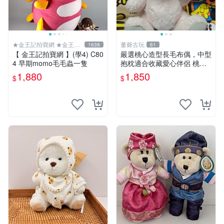
★金王記拍寶網 ★金王記
董爺古玩
1638
61
拍寶趣
【 金王記拍寶網 】(學4) C80
嚴選桃心造型長毛布偶，中型
4 早期momo毛毛蟲一隻
抱枕適合收藏愛心伴侶 桃心
抱枕 布娃娃 猛咬布偶
1,880
1,850
$
$