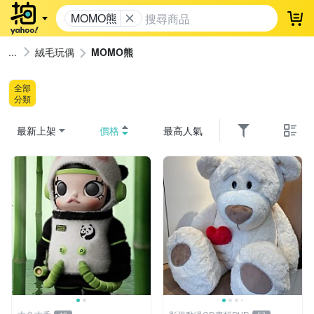
MOMO熊
登
絨毛玩偶
MOMO熊
全部
分類
最新上架
價格
最高人氣