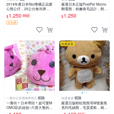
2014年產日本Nici專櫃正品愛
嚴選日本正版PostPet Momo
心熊公仔，25公分無吊牌全
郵電熊，粉嫩卷毛設計，附原
新 愛心熊 公仔 熊抱玩偶
裝包裝與吊牌，超Recomme
1,250
1,250
95折
$
$
nded收藏品 1095 玩偶 包裝
折扣碼
拍賣新星
一番街日系禮物專賣店
福運連連
87
30
一番街＊日本帶回＊超可愛M
嚴選日版輕松熊熊哥M號素熊
OMO趴趴娃娃~只賣大隻的1
系列毛絨熊，毛質柔軟，精緻
號~單隻價～生日禮物
可愛，尺寸35cm，保存狀態