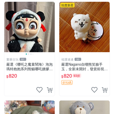
拍賣新星
董爺古玩
福運連連
61
30
嚴選《哪吒之魔童鬧海》泡泡
嚴選Nagano自嘲熊笑臉手
瑪特抱抱系列熊貓哪吒搪膠臉
玉，全新未開封，發貨前視頻
毛絨， STATE：如圖顯示 哪
確認，海南 廣西 貴州 嚴選N
820
820
93折
$
$
吒 毛絨公仔 泡泡瑪特
agano自嘲熊笑臉手玉，全新
未開封，發貨前視頻確認，四
折扣碼
川 重慶 內