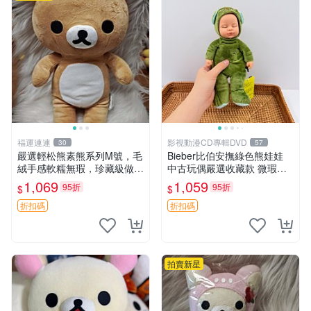
福運連連
影視動漫CD專輯DVD
30
57
嚴選輕松熊素熊系列M號，毛
Bieber比伯安撫綠色熊娃娃
絨手感軟糯無瑕，珍藏級做工
中古玩偶嚴選收藏款 微瑕輕
推薦收藏，尺寸35cm清晰可
度使用 Bieber綠熊娃娃 中古
1,069
1,059
95折
95折
$
$
見。中古毛絨、收藏精品、毛
玩偶 微瑕
絨玩具
折扣碼
折扣碼
拍賣新星