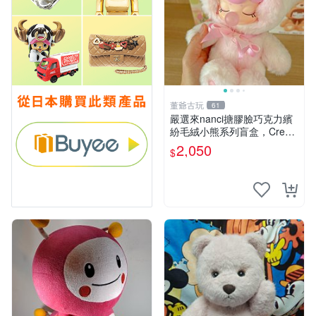
董爺古玩
61
嚴選來nanci搪膠臉巧克力繽
紛毛絨小熊系列盲盒，Crea
my櫻花巧藝盲盒 隱藏款Crea
2,050
$
my櫻花巧藝 嬰熊盲盒娃娃 樂
趣盲盒