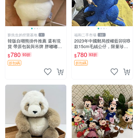
劉先生的挖寶基地
福和二手市場
1
32
韓版自嘲熊掛件推薦 還有現
2023年中國郵局授權藍卯卯B
貨 帶原包裝與吊牌 胖嘟嘟超
款15cm毛絨公仔，限量珍藏
可愛 毛絨手感佳 小熊掛件 自
版 毛絨玩具 新年禮品 藍卯卯
780
780
93折
93折
$
$
嘲抱枕 小熊抱枕
限量版 15cm
折扣碼
折扣碼