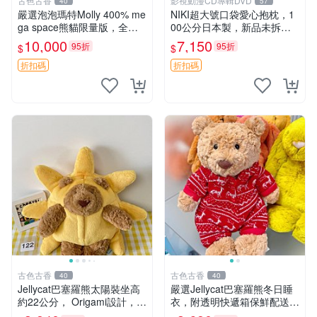
古色古香
影視動漫CD專輯DVD
40
57
嚴選泡泡瑪特Molly 400% me
NIKI超大號口袋愛心抱枕，1
ga space熊貓限量版，全新
00公分日本製，新品未拆封
附原Packaging。拍下即視頻
胖嘟嘟收藏推薦 愛心抱枕 日
10,000
7,150
95折
95折
$
$
確認。 泡泡瑪特 Molly 400%
本 抱枕
熊貓 新
折扣碼
折扣碼
古色古香
古色古香
40
40
Jellycat巴塞羅熊太陽裝坐高
嚴選Jellycat巴塞羅熊冬日睡
約22公分， Origami設計，來
衣，附透明快遞箱保鮮配送，
自越南。嚴選 Recommendat
童趣可愛可收藏 巴塞羅熊 睡