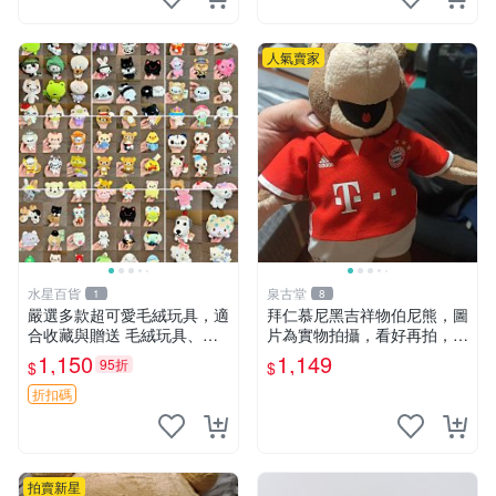
人氣賣家
水星百貨
泉古堂
1
8
嚴選多款超可愛毛絨玩具，適
拜仁慕尼黑吉祥物伯尼熊，圖
合收藏與贈送 毛絨玩具、抱
片為實物拍攝，看好再拍，不
枕、公仔
退不換-187978
1,150
1,149
95折
$
$
折扣碼
拍賣新星