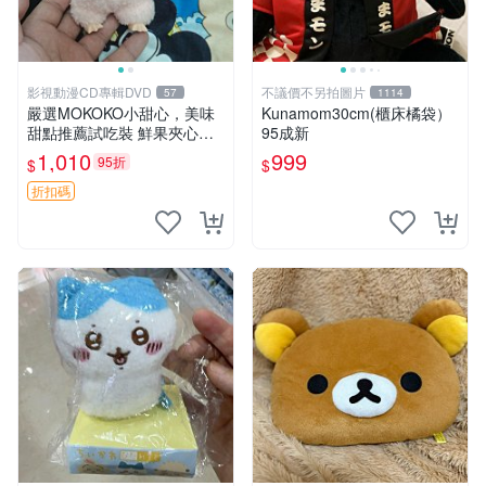
影視動漫CD專輯DVD
不議價不另拍圖片
57
1114
嚴選MOKOKO小甜心，美味
Kunamom30cm(櫃床橘袋）
甜點推薦試吃裝 鮮果夾心糖
95成新
果，甜蜜滋味享不停 薄荷草
1,010
999
95折
$
$
莓 奶油心 60粒 mini小甜心糖
果，水果味夾心零食裝 心形
折扣碼
糖果 60