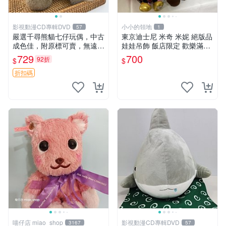
影視動漫CD專輯DVD
小小的領地
57
1
嚴選千尋熊貓七仔玩偶，中古
東京迪士尼 米奇 米妮 絕版品
成色佳，附原標可賣，無遠方
娃娃吊飾 飯店限定 歡樂滿人
一手送第二天即達 中古玩偶
間 復活節
729
700
92折
$
$
熊貓七仔 千尋
折扣碼
喵仔店 miao_shop
影視動漫CD專輯DVD
3167
57