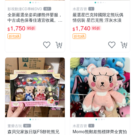
影視動漫CD專輯DVD
水星百貨
57
1
全新嚴選坐姿莉娜熊伴嬰服，
嚴選星巴克韓國限定熊玩偶
中古成色保養佳適宜收藏。無
情侶裝 星巴克熊 浮灰水漬
盒子但品質完好，快速出貨。
1,750
1,740
95折
95折
$
$
建議入手！ 中古 玩偶 滬漫
折扣碼
折扣碼
董爺古玩
水星百貨
61
1
森貝兒家族日版FS餅乾熊兄
Momo熊郵差熊標牌齊全實拍