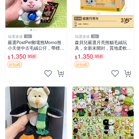
福運連連
福運連連
30
30
嚴選PostPet郵電熊Momo熊
森貝兒嚴選月亮熊貓毛絨玩
小天使中古毛絨公仔，帶標牌
具，全新未開封，質地柔軟適
保存完好。絕版稀有少見收藏
合收藏 月亮熊貓 毛絨玩具 新
1,350
1,350
95折
95折
$
$
品，微瑕可接受，狀態如圖。
款 儲倉直銷
所見即所得，毛絨精品嚴選推
折扣碼
折扣碼
薦。 中古收藏