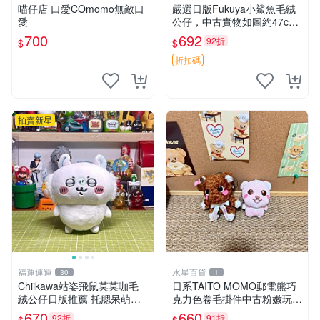
喵仔店 口愛COmomo無敵口
嚴選日版Fukuya小鯊魚毛絨
愛
公仔，中古實物如圖約47c
m，紙箱包裝嚴密確保安全送
700
692
92折
$
$
達。 小鯊魚 毛絨公仔 中古玩
偶
折扣碼
拍賣新星
福運連連
水星百貨
30
1
Chiikawa站姿飛鼠莫莫咖毛
日系TAITO MOMO郵電熊巧
絨公仔日版推薦 托腮呆萌可
克力色卷毛掛件中古粉嫩玩偶
愛 15cm豆袋底部 當代嚴選
微瑕推薦 postpet momo 郵
670
660
92折
91折