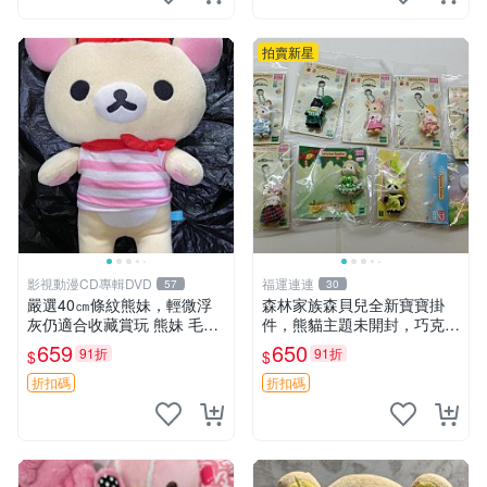
拍賣新星
影視動漫CD專輯DVD
福運連連
57
30
嚴選40㎝條紋熊妹，輕微浮
森林家族森貝兒全新寶寶掛
灰仍適合收藏賞玩 熊妹 毛絨
件，熊貓主題未開封，巧克力
玩具 浮雕熊
兔牛奶兔郁金香兔貓吉娃娃嚴
659
650
91折
91折
$
$
選，適合收藏 熊貓 森林 寶寶
折扣碼
折扣碼