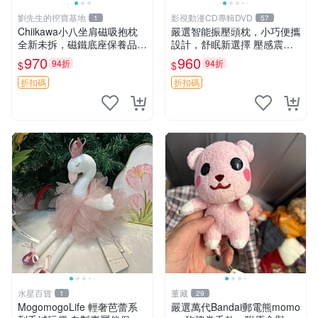
劉先生的挖寶基地
影視動漫CD專輯DVD
1
57
Chiikawa小八坐肩磁吸抱枕
嚴選智能振壓頭枕，小巧便攜
全新未拆，磁鐵底座保養品專
設計，舒眠新選擇 壓感震動
用 磁鐵 磁吸 抱枕
頭枕 確切尺寸 小巧便攜
970
960
94折
94折
$
$
折扣碼
折扣碼
水星百貨
董藏
1
29
MogomogoLife 輕奢芭蕾系
嚴選萬代Bandai郵電熊momo