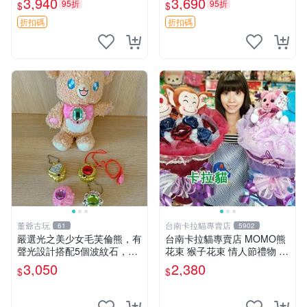
3,940
3,690
95折
95折
$
$
ion！巴塞羅、 Origami熊、J
衣 透明袋
elly
折扣碼
折扣碼
董爺古玩
台南卡拉貓專賣店
61
5902
嚴選光之美少女毛芙倫熊，有
台南卡拉貓專賣店 MOMO熊
聲光設計搭配5個波紋石，成
花束 猴子花束 情人節禮物 二
色完美如圖。爽快附電池，讓
選一 可繡字 可今天寄明天到
3,050
2,380
$
$
愛心不打折扣。 光之美少女
毛芙倫熊 波紋石 有聲光