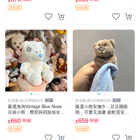
$
$
毛絨玩具 公仔 莫莫卡 像人
電熊 中古玩偶
折扣碼
折扣碼
影視動漫CD專輯DVD
影視動漫CD專輯DVD
57
57
嚴選海淘Vintage Blue Nose
嚴選小熊安撫巾，豆豆圓眼
豆袋小熊，臀部與四肢俱全，
睛，可愛又溫馨 超軟質安撫
坐高11公分，附原盒與吊牌
巾，豆豆設計，哄睡好幫手
660
659
91折
91折
$
$
收藏。藍鼻子小熊，值得擁有
約克豆豆眼安撫巾 數碼豆豆
玩具 憶熊
眼
折扣碼
折扣碼