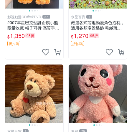
影視動漫CD專輯DVD
水星百貨
57
1
2007年星巴克聖誕企鵝小熊
嚴選各式萌趣動漫角色抱枕，
限量收藏 帽子可拆 高質手感
適用各類場景裝飾 毛絨玩
超愛 聖誕限定 星巴克企鵝 小
具、卡通抱枕、趣味玩偶
1,350
1,270
95折
95折
$
$
熊杯墊
折扣碼
折扣碼
水星百貨
董藏
1
29