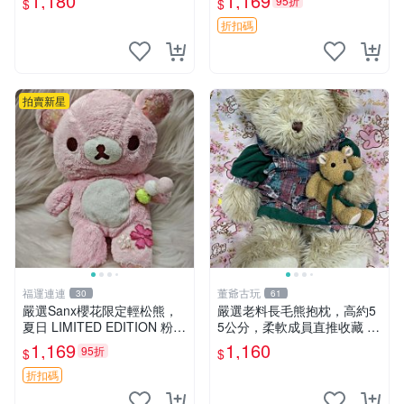
1,180
1,169
95折
$
$
優異。收藏或贈送皆為佳選。
中古 毛絨熊 毛玩偶
折扣碼
拍賣新星
福運連連
董爺古玩
30
61
嚴選Sanx櫻花限定輕松熊，
嚴選老料長毛熊抱枕，高約5
夏日 LIMITED EDITION 粉色
5公分，柔軟成員直推收藏 長
毛絨熊，背有拉鏈設計，肚內
毛熊 柔軟熊抱枕 55公分
1,169
1,160
95折
$
$
填充豆袋，精致工藝呈現，狀
態如新，適合收藏與送人 櫻
折扣碼
花、