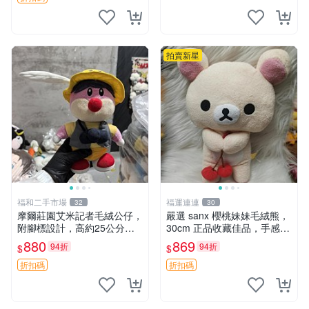
拍賣新星
福和二手市場
福運連連
32
30
摩爾莊園艾米記者毛絨公仔，
嚴選 sanx 櫻桃妹妹毛絨熊，
附腳標設計，高約25公分，
30cm 正品收藏佳品，手感極
全新未拆封，限量珍藏。艾米
軟，適合贈送與收藏 櫻桃妹
880
869
94折
94折
$
$
記者 毛絨公仔 超萌玩偶
妹、sanx、毛絨熊
折扣碼
折扣碼