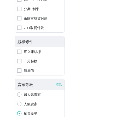
分期0利率
萊爾富取貨付款
7-11取貨付款
競標條件
可立即結標
一元起標
無底價
賣家等級
清除
超人氣賣家
人氣賣家
拍賣新星