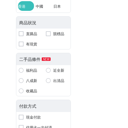
香港
中國
日本
商品狀況
直購品
競標品
有現貨
二手品條件
NEW
福利品
近全新
八成新
出清品
收藏品
付款方式
現金付款
信用卡一次付清