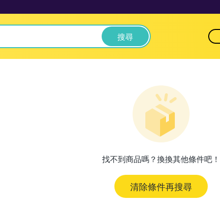
搜尋
找不到商品嗎？換換其他條件吧！
清除條件再搜尋