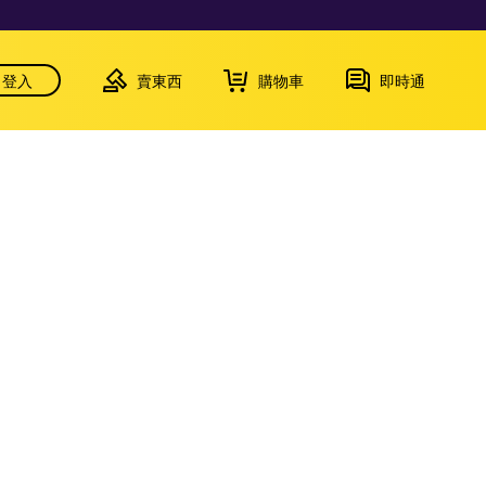
登入
賣東西
購物車
即時通