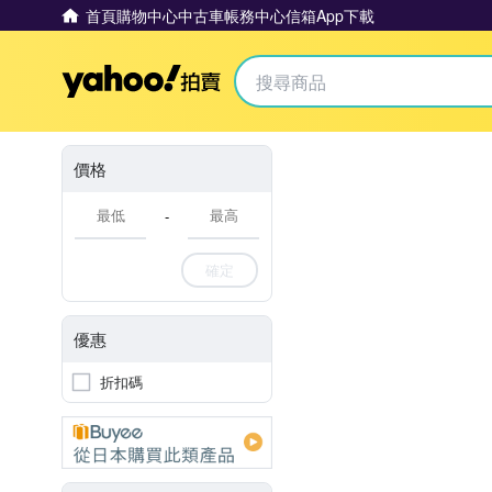
首頁
購物中心
中古車
帳務中心
信箱
App下載
Yahoo拍賣
價格
-
確定
優惠
折扣碼