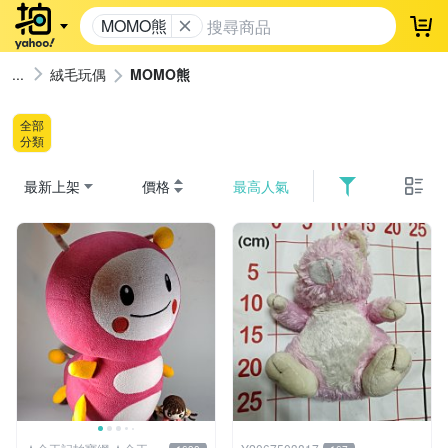
MOMO熊
登
絨毛玩偶
MOMO熊
全部
分類
最新上架
價格
最高人氣