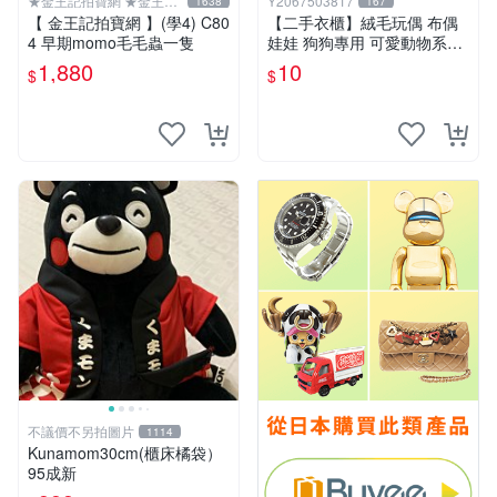
★金王記拍寶網 ★金王記
Y2067503817
1638
167
拍寶趣
【 金王記拍寶網 】(學4) C80
【二手衣櫃】絨毛玩偶 布偶
4 早期momo毛毛蟲一隻
娃娃 狗狗專用 可愛動物系列
耐咬耐磨玩具 玩偶 粉紅熊寵
1,880
10
$
$
物玩具 1120929
不議價不另拍圖片
1114
Kunamom30cm(櫃床橘袋）
95成新