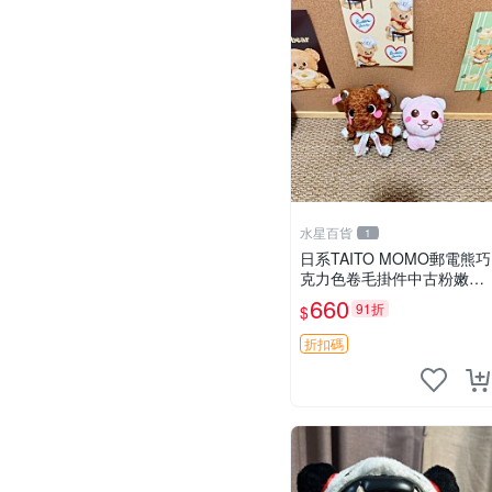
水星百貨
1
日系TAITO MOMO郵電熊巧
克力色卷毛掛件中古粉嫩玩
偶微瑕推薦 postpet momo
660
91折
$
郵電熊 中古玩偶
折扣碼