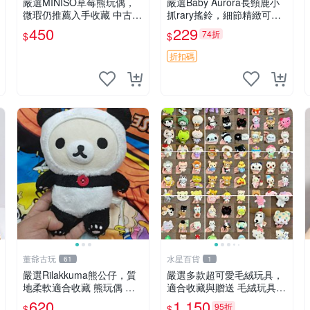
嚴選MINISO草莓熊玩偶，
嚴選Baby Aurora長頸鹿小
微瑕仍推薦入手收藏 中古 M
抓rary搖鈴，細節精緻可聆
INISO 草莓熊 玩具 收藏
聽清脆鈴音 軟萌可愛 定制
450
229
74折
$
$
紀念 金屬搖鈴 新手媽咪推
薦 長頸鹿 抓rary 搖鈴
折扣碼
董爺古玩
水星百貨
61
1
嚴選Rilakkuma熊公仔，質
嚴選多款超可愛毛絨玩具，
地柔軟適合收藏 熊玩偶 柔
適合收藏與贈送 毛絨玩具、
軟 公仔 收藏
抱枕、公仔
620
1,150
95折
$
$