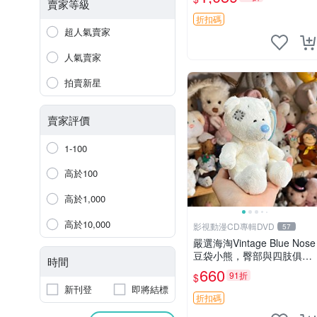
古玩偶 微瑕
賣家等級
折扣碼
超人氣賣家
人氣賣家
拍賣新星
賣家評價
1-100
高於100
高於1,000
高於10,000
影視動漫CD專輯DVD
57
嚴選海淘Vintage Blue Nose
豆袋小熊，臀部與四肢俱
時間
全，坐高11公分，附原盒與
660
91折
$
吊牌收藏。藍鼻子小熊，值
新刊登
即將結標
得擁有 玩具 憶熊
折扣碼