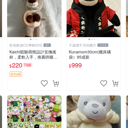
影視動漫CD專輯DVD
不議價不另拍圖片
57
1114
Kaichi凱馳萌熊設計安撫搖
Kunamom30cm(櫃床橘
鈴，柔軟入手，推薦哄睡好
袋）95成新
選擇 熊公仔 安撫玩具 喂食
220
999
73折
$
$
環
折扣碼