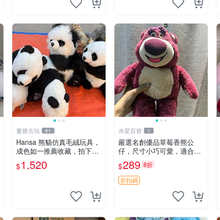
董爺古玩
水星百貨
61
1
Hansa 熊貓仿真毛絨玩具，
嚴選名創優品草莓香熊公
成色如一推薦收藏，拍下無
仔，尺寸小巧可愛，適合收
疑心 熊貓 毛絨玩具 收藏
藏賞玩 30cm 玩具 公仔 草
1,520
289
8折
$
$
莓熊
折扣碼