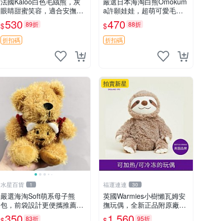
法國Kaloo白色毛絨熊，灰
嚴選日本海淘白熊Omokum
眼睛甜蜜笑容，適合安撫逗
a許願娃娃，超萌可愛毛絨
趣可愛，柔軟面料手感佳。
公仔推薦收藏 白熊 Omoku
530
470
89折
88折
$
$
14 白色安撫熊 毛絨玩具 寶
ma 毛絨玩具 偽裝娃娃 玩具
寶逗樂具
擺飾
折扣碼
折扣碼
拍賣新星
水星百貨
福運連連
1
30
嚴選海淘Soft萌系母子熊
英國Warmies小樹懶瓦姆安
包，前袋設計更便攜推薦收
撫玩偶，全新正品附原廠吊
藏 母子熊 軟綿綿 包包
牌與防塵袋，內藏薰衣草可
350
1,560
83折
95折
$
$