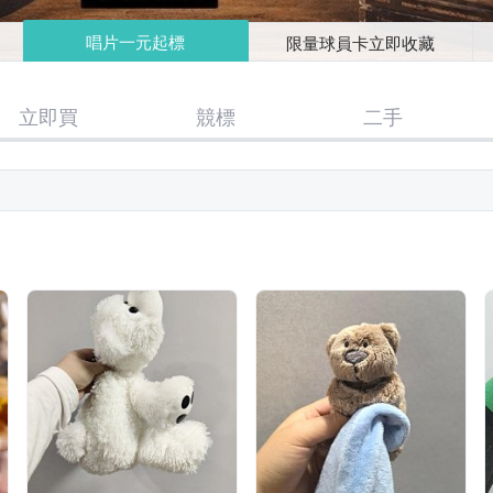
唱片一元起標
限量球員卡立即收藏
立即買
競標
二手