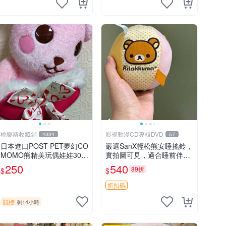
桃樂斯收藏鋪
影視動漫CD專輯DVD
4334
57
日本進口POST PET夢幻CO
嚴選SanX輕松熊安睡搖鈴，
MOMO熊精美玩偶娃娃30c
實拍圖可見，適合睡前伴
m
侶， Picks安撫好物 0325
250
540
89折
$
$
懸吊 電腦
折扣碼
競標
剩14小時