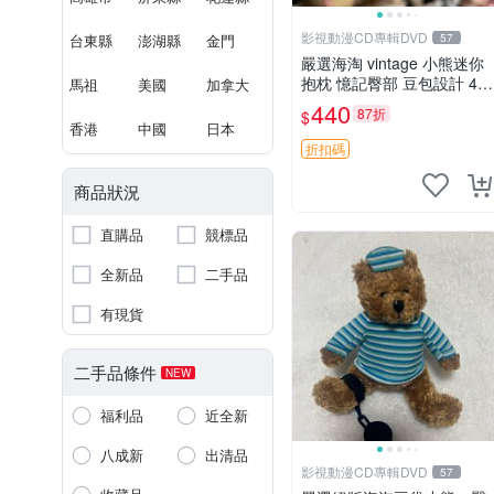
影視動漫CD專輯DVD
台東縣
澎湖縣
金門
57
嚴選海淘 vintage 小熊迷你
抱枕 憶記臀部 豆包設計 4c
馬祖
美國
加拿大
m 高 推薦收藏 迷你豆包小
440
87折
$
熊、高臀部、豆袋抱枕
香港
中國
日本
折扣碼
商品狀況
直購品
競標品
全新品
二手品
有現貨
二手品條件
NEW
福利品
近全新
八成新
出清品
影視動漫CD專輯DVD
57