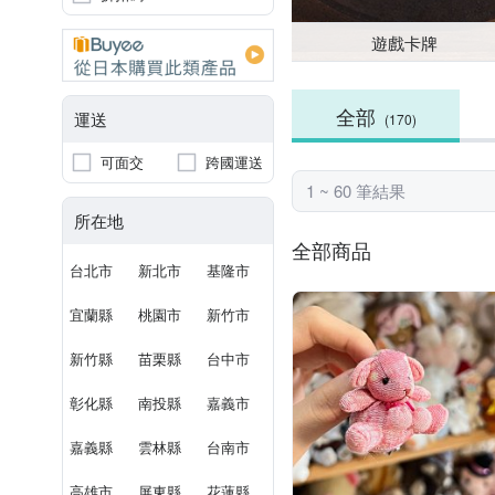
遊戲卡牌
全部
運送
(170)
可面交
跨國運送
1 ~ 60 筆結果
所在地
全部商品
台北市
新北市
基隆市
宜蘭縣
桃園市
新竹市
新竹縣
苗栗縣
台中市
彰化縣
南投縣
嘉義市
嘉義縣
雲林縣
台南市
高雄市
屏東縣
花蓮縣