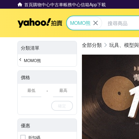
首頁
購物中心
中古車
帳務中心
信箱
App下載
Yahoo拍賣
MOMO熊
玩具、模型與
分類清單
MOMO熊
價格
-
確定
優惠
折扣碼