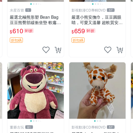
水星百貨
影視動漫CD專輯DVD
1
57
嚴選北極熊形塑 Bean Bag
嚴選小熊安撫巾，豆豆圓眼
豆豆熊臀部緩衝坐墊 軟癟癟
睛，可愛又溫馨 超軟質安撫
舒壓設計 保暖又實用 適合
巾，豆豆設計，哄睡好幫手
610
659
91折
91折
$
$
久坐放松 推薦居家使用 RU
約克豆豆眼安撫巾 數碼豆豆
SS系列 豆豆熊屁屁坐墊 3D
眼
折扣碼
折扣碼
顆粒結構
董爺古玩
影視動漫CD專輯DVD
61
57