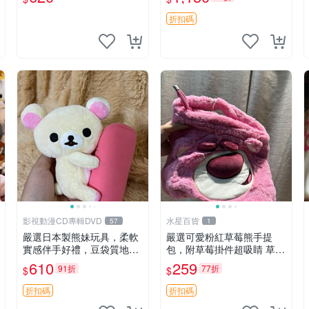
折扣碼
影視動漫CD專輯DVD
水星百貨
57
1
嚴選日本製熊妹玩具，柔軟
嚴選可愛粉紅草莓熊手提
實感伴手好禮，豆袋質地手
包，附草莓掛件超吸睛 草莓
感佳，抱枕小熊 recom 推薦
熊手提包 草莓掛件 可愛port
610
259
91折
77折
$
$
白色豆袋 玩具
unese
折扣碼
折扣碼