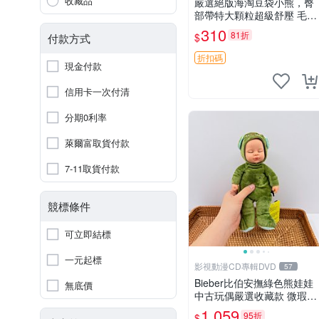
收藏品
嚴選絕版海淘豆袋小熊，臀
部帶特大顆粒超級舒壓 毛毛
摸起來格外順滑適合收藏 10
310
81折
$
付款方式
0%棉質 豆袋枕 豆袋、抱
枕、小熊
折扣碼
現金付款
信用卡一次付清
分期0利率
萊爾富取貨付款
7-11取貨付款
競標條件
可立即結標
一元起標
影視動漫CD專輯DVD
57
Bieber比伯安撫綠色熊娃娃
無底價
中古玩偶嚴選收藏款 微瑕輕
度使用 Bieber綠熊娃娃 中
1,059
95折
$