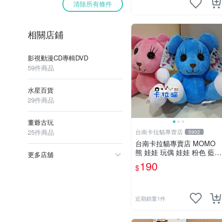
清除所有條件
相關店鋪
影視動漫CD專輯DVD
59件商品
水星百貨
29件商品
董爺古玩
25件商品
台南卡拉貓專賣店
5902
台南卡拉貓專賣店 MOMO
熊 娃娃 玩偶 娃娃 粉色 藍色
更多店舖
2色分售
190
$
近期銷量1件