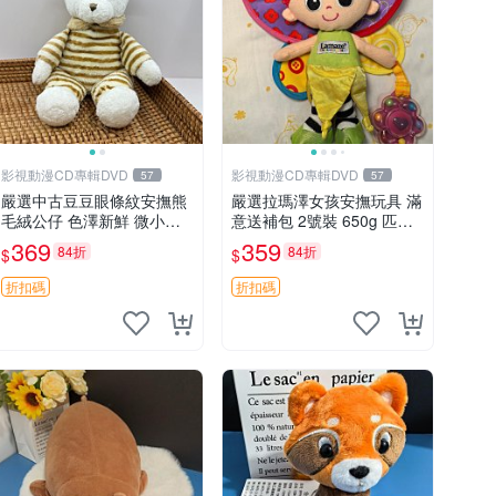
影視動漫CD專輯DVD
影視動漫CD專輯DVD
57
57
嚴選中古豆豆眼條紋安撫熊
嚴選拉瑪澤女孩安撫玩具 滿
毛絨公仔 色澤新鮮 微小瑕
意送補包 2號裝 650g 匹配
疵可收藏 中古 安撫熊 條紋
嬰幼童舒壓好伴侶 女孩專用
369
359
84折
84折
$
$
公仔
安心選擇 安撫玩偶 衝包 玩
具
折扣碼
折扣碼