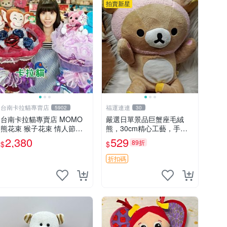
拍賣新星
台南卡拉貓專賣店
福運連連
5902
30
台南卡拉貓專賣店 MOMO
嚴選日單景品巨蟹座毛絨
熊花束 猴子花束 情人節禮
熊，30cm精心工藝，手感
物 二選一 可繡字 可今天寄
軟糯推薦收藏送人 巨蟹座
2,380
529
89折
$
$
明天到
毛絨玩具 精緻做工
折扣碼