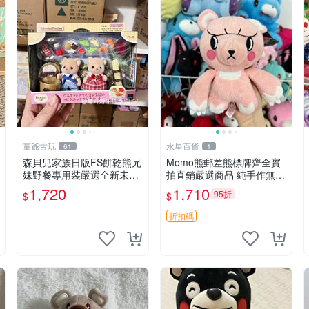
董爺古玩
水星百貨
61
1
森貝兒家族日版FS餅乾熊兄
Momo熊郵差熊標牌齊全實
妹野餐專用裝嚴選全新未開
拍直銷嚴選商品 純手作無修
封，包含兩組大童款紙盒
圖可收藏 郵差熊 Momo熊
1,720
1,710
95折
$
$
裝，適合收藏與分享。 餅乾
標牌 商品
熊兄妹、野餐、收藏
折扣碼