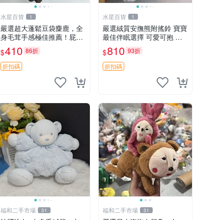
水星百貨
水星百貨
1
1
嚴選超大蓬鬆豆袋麋鹿，全
嚴選絨質安撫熊附搖鈴 寶寶
身毛茸手感極佳推薦！屁股
最佳伴眠選擇 可愛可抱 絨
與四肢填充均勻，適合收藏
毛玩具 安撫熊 嬰兒用
410
810
86折
93折
$
$
與孩童共賞。 麋鹿 豆袋 毛
茸玩具
折扣碼
折扣碼
福和二手市場
福和二手市場
31
31