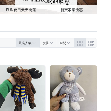
FUN夏日天天免運
新賣家享優惠
最高人氣
價格
時間