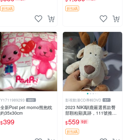
加熱，適合各個年齡層，冷
暖兩用享受抱抱樂趣，不容
折扣碼
折扣碼
錯過嚴選好物 溫暖 冷感
Y1711989293
影視動漫CD專輯DVD
883
57
全新Post pet momo熊抱枕
2023 NIKI馴鹿嚴選舊款臀
約35x30cm
部顆粒顯真跡，111號推薦
珍藏品 馴鹿 舊款 尾巴顆粒
399
559
9折
$
$
折扣碼