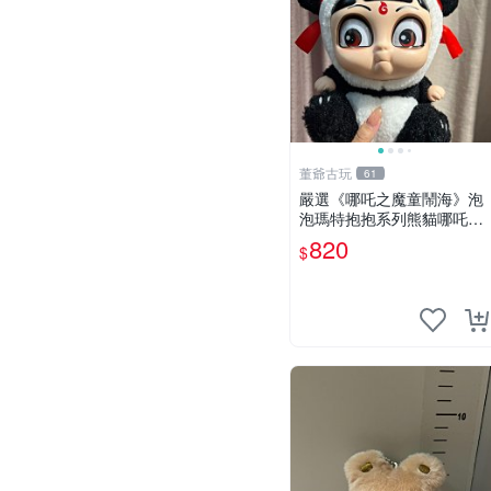
董爺古玩
61
嚴選《哪吒之魔童鬧海》泡
泡瑪特抱抱系列熊貓哪吒搪
膠臉毛絨， STATE：如圖顯
820
$
示 哪吒 毛絨公仔 泡泡瑪特