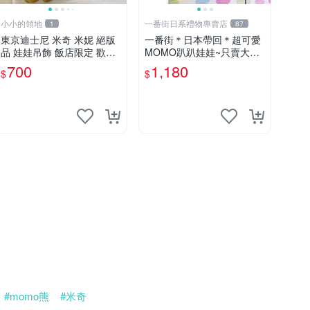
小小的領地
一番街日系禮物專賣店
1
87
東京迪士尼 米奇 米妮 絕版
一番街＊日本帶回＊超可愛
品 娃娃吊飾 飯店限定 歡樂
MOMO趴趴娃娃~只賣大隻
滿人間 復活節
的1號~單隻價～生日禮物
700
1,180
$
$
#momo熊
#米奇