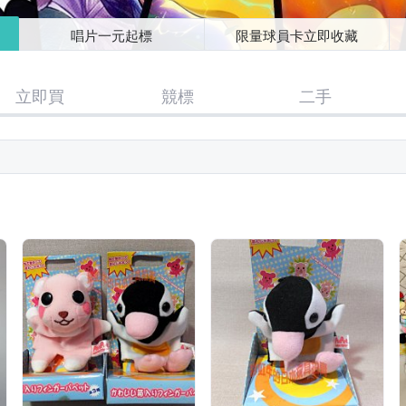
唱片一元起標
限量球員卡立即收藏
立即買
競標
二手