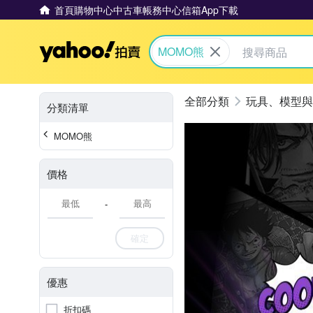
首頁
購物中心
中古車
帳務中心
信箱
App下載
Yahoo拍賣
MOMO熊
玩具、模型與
分類清單
MOMO熊
價格
-
確定
優惠
折扣碼