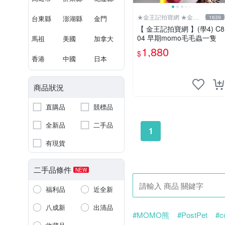
★金王記拍寶網 ★金王
台東縣
澎湖縣
金門
1639
記拍寶趣
【 金王記拍寶網 】(學4) C8
04 早期momo毛毛蟲一隻
馬祖
美國
加拿大
1,880
$
香港
中國
日本
商品狀況
直購品
競標品
全新品
二手品
1
有現貨
二手品條件
NEW
福利品
近全新
八成新
出清品
#MOMO熊
#PostPet
#c
#米妮
#絕版
#限量
#