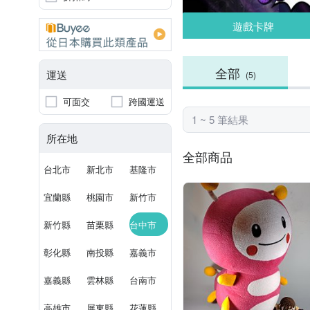
遊戲卡牌
全部
運送
(5)
可面交
跨國運送
1 ~ 5 筆結果
所在地
全部商品
台北市
新北市
基隆市
宜蘭縣
桃園市
新竹市
新竹縣
苗栗縣
台中市
彰化縣
南投縣
嘉義市
嘉義縣
雲林縣
台南市
高雄市
屏東縣
花蓮縣