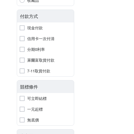
收藏品
付款方式
現金付款
信用卡一次付清
分期0利率
萊爾富取貨付款
7-11取貨付款
競標條件
可立即結標
一元起標
無底價