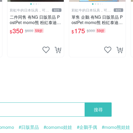
彩虹牛的日本玩具，可7
彩虹牛的日本玩具，可7
825
825
取付
取付
二件同售 有NG 日版景品 P
單售 企鵝 有NG 日版景品 P
ostPet momo熊 粉紅泰迪熊
ostPet momo熊 粉紅泰迪熊
妹妹 comomo 企鵝 娃娃 布
娃娃 布偶 手指頭 娃娃
350
175
$600
59折
$300
59折
$
$
偶 手指頭 娃娃
搜尋
omomo
#日版景品
#comomo娃娃
#企鵝手偶
#momo熊娃娃
東京迪士尼