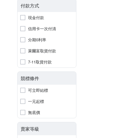
付款方式
現金付款
信用卡一次付清
分期0利率
萊爾富取貨付款
7-11取貨付款
競標條件
可立即結標
一元起標
無底價
賣家等級