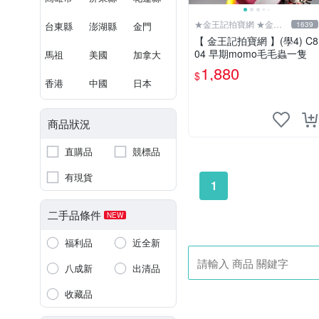
★金王記拍寶網 ★金王
台東縣
澎湖縣
金門
1639
記拍寶趣
【 金王記拍寶網 】(學4) C8
04 早期momo毛毛蟲一隻
馬祖
美國
加拿大
1,880
$
香港
中國
日本
商品狀況
直購品
競標品
有現貨
1
二手品條件
NEW
福利品
近全新
八成新
出清品
收藏品