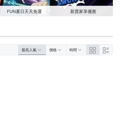
FUN夏日天天免運
新賣家享優惠
最高人氣
價格
時間