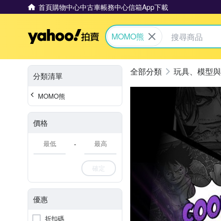
首頁
購物中心
中古車
帳務中心
信箱
App下載
Yahoo拍賣
MOMO熊
玩具、模型與
分類清單
MOMO熊
價格
-
確定
優惠
折扣碼