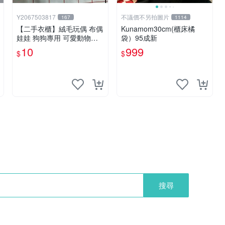
Y2067503817
不議價不另拍圖片
167
1114
【二手衣櫃】絨毛玩偶 布偶
Kunamom30cm(櫃床橘
娃娃 狗狗專用 可愛動物系
袋）95成新
列 耐咬耐磨玩具 玩偶 粉紅
10
999
$
$
熊寵物玩具 1120929
搜尋