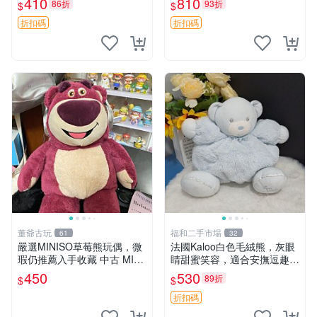
410
810
86折
93折
$
$
共賞。 麋鹿 豆袋 毛茸玩具
折扣碼
折扣碼
董爺古玩
福和二手市場
61
32
嚴選MINISO草莓熊玩偶，微
法國Kaloo白色毛絨熊，灰眼
瑕仍推薦入手收藏 中古 MINI
睛甜蜜笑容，適合安撫逗趣可
SO 草莓熊 玩具 收藏
愛，柔軟面料手感佳。14 白
450
530
89折
$
$
色安撫熊 毛絨玩具 寶寶逗樂
具
折扣碼