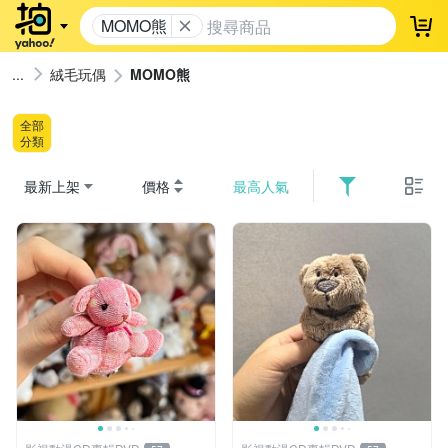
MOMO熊
登
絨毛玩偶
MOMO熊
全部
分類
最新上架
價格
最高人氣