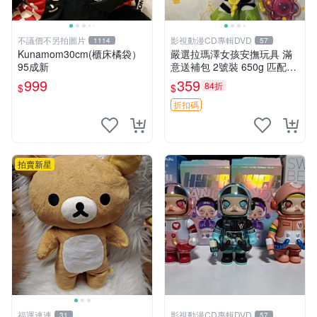
不議價不另拍圖片
影視動漫CD專輯DVD
1114
57
Kunamom30cm(櫃床橘袋）
嚴選拉瑪澤女孩安撫玩具 滿
95成新
意送補包 2號裝 650g 匹配嬰
幼童舒壓好伴侶 女孩專用 安
999
359
84折
$
$
心選擇 安撫玩偶 衝包 玩具
折扣碼
拍賣新星
福運連連
影視動漫CD專輯DVD
31
57