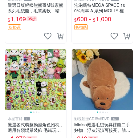
嚴選日版輕松熊熊哥M號素熊
泡泡瑪特MEGA SPACE 10
系列毛絨熊，毛質柔軟，精緻
0%周年 A 系列 MOLLY 權威
可愛，尺寸35cm，保存狀態
隱藏款 嚴選薄荷巧克力色 80
1,169
600 -
1,000
95折
$
$
$
優異。收藏或贈送皆為佳選。
年代風味 權威推薦 合適收藏
中古 毛絨熊 毛玩偶
折扣碼
折扣碼
水星百貨
影視動漫CD專輯DVD
1
57
嚴選各式萌趣動漫角色抱枕，
Miniso嚴選毛絨玩具裸熊二手
適用各類場景裝飾 毛絨玩
好物，浮灰污漬可接受。請詳
具、卡通抱枕、趣味玩偶
閱照片再下單，售出不退不