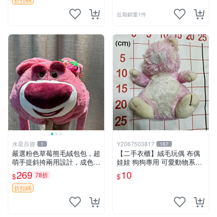
近期銷量1件
水星百貨
Y2067503817
1
167
嚴選粉色草莓熊毛絨包包，超
【二手衣櫃】絨毛玩偶 布偶
萌手提斜挎兩用設計，成色上
娃娃 狗狗專用 可愛動物系列
佳容量大 粉紅草莓 毛絨包 超
耐咬耐磨玩具 玩偶 粉紅熊寵
269
10
78折
$
$
大容量
物玩具 1120929
折扣碼