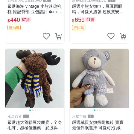
影視動漫CD專輯DVD
影視動漫CD專輯DVD
57
57
嚴選海淘 vintage 小熊迷你抱
嚴選小熊安撫巾，豆豆圓眼
枕 憶記臀部 豆包設計 4cm
睛，可愛又溫馨 超軟質安撫
高 推薦收藏 迷你豆包小熊、
巾，豆豆設計，哄睡好幫手
440
659
87折
91折
$
$
高臀部、豆袋抱枕
約克豆豆眼安撫巾 數碼豆豆
眼
折扣碼
折扣碼
水星百貨
水星百貨
1
1
嚴選超大蓬鬆豆袋麋鹿，全身
嚴選絨質安撫熊附搖鈴 寶寶
毛茸手感極佳推薦！屁股與四
最佳伴眠選擇 可愛可抱 絨毛
肢填充均勻，適合收藏與孩童
玩具 安撫熊 嬰兒用