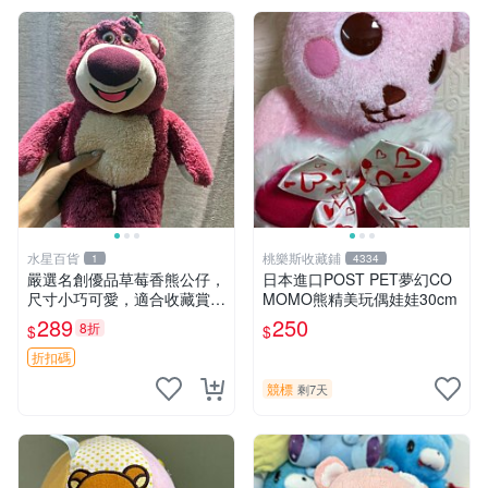
水星百貨
桃樂斯收藏鋪
1
4334
嚴選名創優品草莓香熊公仔，
日本進口POST PET夢幻CO
尺寸小巧可愛，適合收藏賞玩
MOMO熊精美玩偶娃娃30cm
30cm 玩具 公仔 草莓熊
289
250
8折
$
$
折扣碼
競標
剩7天