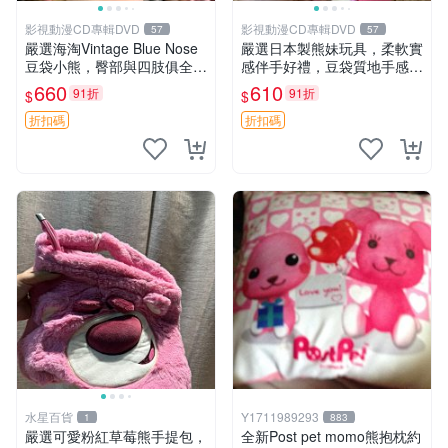
影視動漫CD專輯DVD
影視動漫CD專輯DVD
57
57
嚴選海淘Vintage Blue Nose
嚴選日本製熊妹玩具，柔軟實
豆袋小熊，臀部與四肢俱全，
感伴手好禮，豆袋質地手感
坐高11公分，附原盒與吊牌
佳，抱枕小熊 recom 推薦 白
660
610
91折
91折
$
$
收藏。藍鼻子小熊，值得擁有
色豆袋 玩具
玩具 憶熊
折扣碼
折扣碼
水星百貨
Y1711989293
1
883
嚴選可愛粉紅草莓熊手提包，
全新Post pet momo熊抱枕約