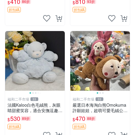
410
810
86折
93折
$
$
共賞。 麋鹿 豆袋 毛茸玩具
折扣碼
折扣碼
福和二手市場
福和二手市場
33
33
法國Kaloo白色毛絨熊，灰眼
嚴選日本海淘白熊Omokuma
睛甜蜜笑容，適合安撫逗趣可
許願娃娃，超萌可愛毛絨公仔
愛，柔軟面料手感佳。14 白
推薦收藏 白熊 Omokuma 毛
530
470
89折
88折
$
$
色安撫熊 毛絨玩具 寶寶逗樂
絨玩具 偽裝娃娃 玩具擺飾
具
折扣碼
折扣碼