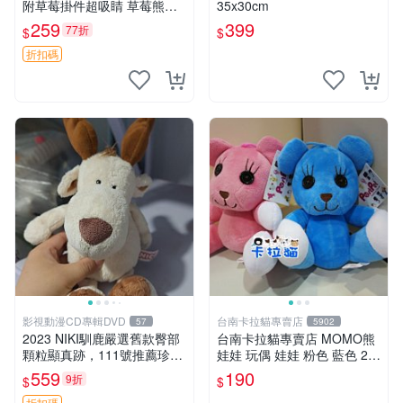
附草莓掛件超吸睛 草莓熊手
35x30cm
提包 草莓掛件 可愛portunes
259
399
77折
$
$
e
折扣碼
影視動漫CD專輯DVD
台南卡拉貓專賣店
57
5902
2023 NIKI馴鹿嚴選舊款臀部
台南卡拉貓專賣店 MOMO熊
顆粒顯真跡，111號推薦珍藏
娃娃 玩偶 娃娃 粉色 藍色 2色
品 馴鹿 舊款 尾巴顆粒
分售
559
190
9折
$
$
折扣碼