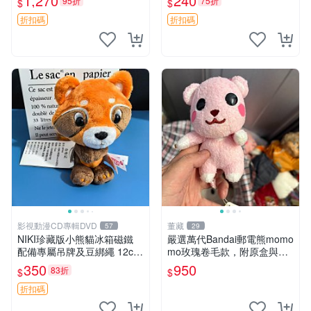
1,270
240
95折
75折
$
$
換。全新品相收藏推薦。 裸
熊 毛絨玩具 收藏
折扣碼
折扣碼
影視動漫CD專輯DVD
董藏
57
29
NIKI珍藏版小熊貓冰箱磁鐵
嚴選萬代Bandai郵電熊momo
配備專屬吊牌及豆綁繩 12cm
mo玫瑰卷毛款，附原盒與吊
廢品嚴選 好評推薦 小熊貓冰
牌，粉嫩可愛入手即柔軟～
350
950
83折
$
$
箱貼 磁鐵掛件 冰箱飾品
玫瑰卷毛 郵電熊 正品
折扣碼