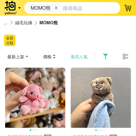
MOMO熊
登
絨毛玩偶
MOMO熊
全部
分類
最新上架
價格
最高人氣