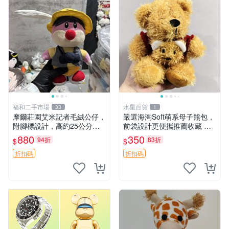
福和二手市場
水星百貨
33
1
摩爾莊園艾米記者毛絨公仔，
嚴選海淘Soft萌系母子熊包，
附腳標設計，高約25公分，
前袋設計更便攜推薦收藏 母
全新未拆封，限量珍藏。艾米
子熊 軟綿綿 包包
880
350
94折
83折
$
$
記者 毛絨公仔 超萌玩偶
折扣碼
折扣碼