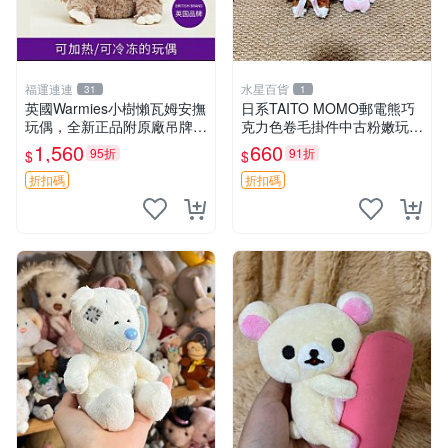
福運連連
水星百貨
31
1
英國Warmies小樹懶瓦姆安撫
日系TAITO MOMO郵電熊巧
玩偶，全新正品附原廠吊牌與
克力色卷毛掛件中古粉嫩玩偶
防塵袋，內藏薰衣草可加熱，
微瑕推薦 postpet momo 郵
1,560
660
95折
91折
$
$
適合各個年齡層，冷暖兩用享
電熊 中古玩偶
受抱抱樂趣，不容錯過嚴選好
折扣碼
折扣碼
物 溫暖 冷感