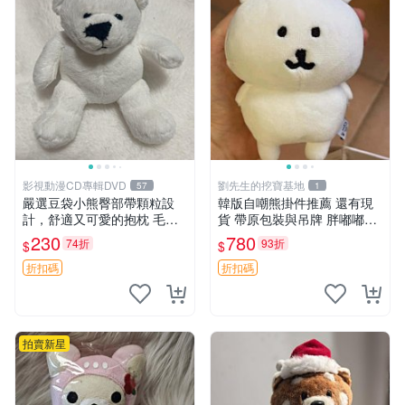
影視動漫CD專輯DVD
劉先生的挖寶基地
57
1
嚴選豆袋小熊臀部帶顆粒設
韓版自嘲熊掛件推薦 還有現
計，舒適又可愛的抱枕 毛絨
貨 帶原包裝與吊牌 胖嘟嘟超
抱枕、臀部按摩、坐墊
可愛 毛絨手感佳 小熊掛件 自
230
780
74折
93折
$
$
嘲抱枕 小熊抱枕
折扣碼
折扣碼
拍賣新星