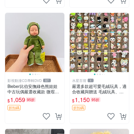
影視動漫CD專輯DVD
水星百貨
57
1
Bieber比伯安撫綠色熊娃娃
嚴選多款超可愛毛絨玩具，適
中古玩偶嚴選收藏款 微瑕輕
合收藏與贈送 毛絨玩具、抱
度使用 Bieber綠熊娃娃 中古
枕、公仔
1,059
1,150
95折
95折
$
$
玩偶 微瑕
折扣碼
折扣碼