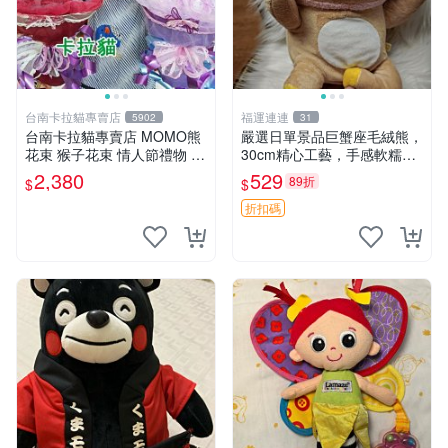
台南卡拉貓專賣店
福運連連
5902
31
台南卡拉貓專賣店 MOMO熊
嚴選日單景品巨蟹座毛絨熊，
花束 猴子花束 情人節禮物 二
30cm精心工藝，手感軟糯推
選一 可繡字 可今天寄明天到
薦收藏送人 巨蟹座 毛絨玩具
2,380
529
89折
$
$
精緻做工
折扣碼