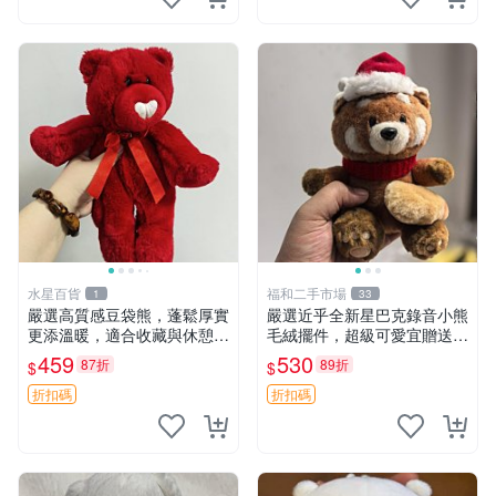
水星百貨
福和二手市場
1
33
嚴選高質感豆袋熊，蓬鬆厚實
嚴選近乎全新星巴克錄音小熊
更添溫暖，適合收藏與休憩。
毛絨擺件，超級可愛宜贈送掛
前胸填充飽滿，背部亦具優雅
飾 錄音小熊 毛絨擺件 贈品
459
530
87折
89折
$
$
設計。 豆袋熊 保暖 溫柔 蓬
松
折扣碼
折扣碼