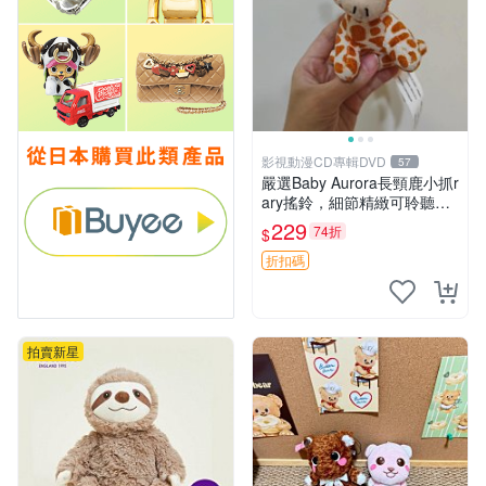
影視動漫CD專輯DVD
57
嚴選Baby Aurora長頸鹿小抓r
ary搖鈴，細節精緻可聆聽清
脆鈴音 軟萌可愛 定制紀念 金
229
74折
$
屬搖鈴 新手媽咪推薦 長頸鹿
抓rary 搖鈴
折扣碼
拍賣新星