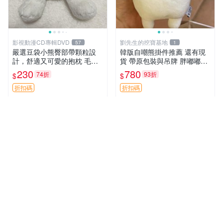
影視動漫CD專輯DVD
劉先生的挖寶基地
57
1
嚴選豆袋小熊臀部帶顆粒設
韓版自嘲熊掛件推薦 還有現
計，舒適又可愛的抱枕 毛絨
貨 帶原包裝與吊牌 胖嘟嘟超
抱枕、臀部按摩、坐墊
可愛 毛絨手感佳 小熊掛件 自
230
780
74折
93折
$
$
嘲抱枕 小熊抱枕
折扣碼
折扣碼
拍賣新星