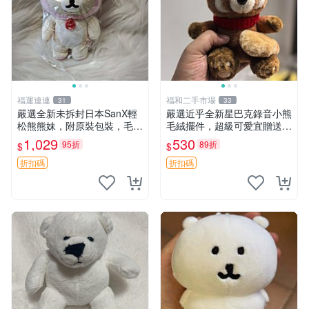
福運連連
福和二手市場
31
33
嚴選全新未拆封日本SanX輕
嚴選近乎全新星巴克錄音小熊
松熊熊妹，附原裝包裝，毛絨
毛絨擺件，超級可愛宜贈送掛
質地極佳，細膩可愛，推薦收
飾 錄音小熊 毛絨擺件 贈品
1,029
530
95折
89折
$
$
藏兼送禮，適合女性好友或家
人，限量釋出。鬆熊、熊玩
折扣碼
折扣碼
偶、收藏品