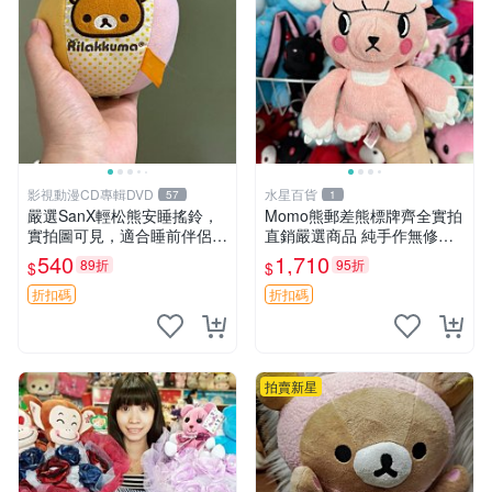
影視動漫CD專輯DVD
水星百貨
57
1
嚴選SanX輕松熊安睡搖鈴，
Momo熊郵差熊標牌齊全實拍
實拍圖可見，適合睡前伴侶，
直銷嚴選商品 純手作無修圖
Picks安撫好物 0325 懸吊 電
可收藏 郵差熊 Momo熊 標牌
540
1,710
89折
95折
$
$
腦
商品
折扣碼
折扣碼
拍賣新星