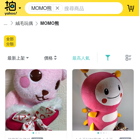
MOMO熊
登
絨毛玩偶
MOMO熊
全部
分類
最新上架
價格
最高人氣