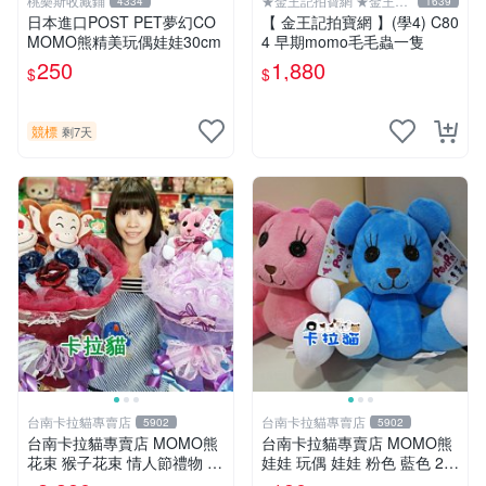
桃樂斯收藏鋪
★金王記拍寶網 ★金王記
4334
1639
拍寶趣
日本進口POST PET夢幻CO
【 金王記拍寶網 】(學4) C80
MOMO熊精美玩偶娃娃30cm
4 早期momo毛毛蟲一隻
250
1,880
$
$
競標
剩7天
台南卡拉貓專賣店
台南卡拉貓專賣店
5902
5902
台南卡拉貓專賣店 MOMO熊
台南卡拉貓專賣店 MOMO熊
花束 猴子花束 情人節禮物 二
娃娃 玩偶 娃娃 粉色 藍色 2色
選一 可繡字 可今天寄明天到
分售