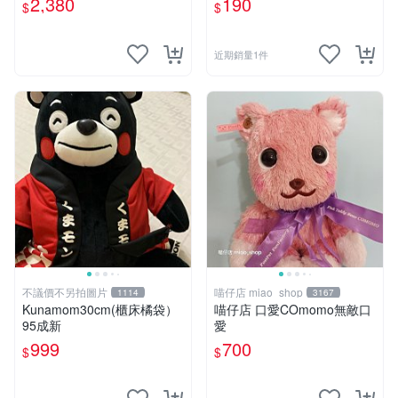
2,380
190
$
$
近期銷量1件
不議價不另拍圖片
喵仔店 miao_shop
1114
3167
Kunamom30cm(櫃床橘袋）
喵仔店 口愛COmomo無敵口
95成新
愛
999
700
$
$