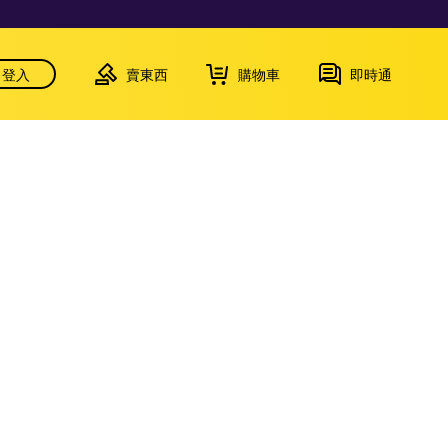
登入
賣東西
購物車
即時通