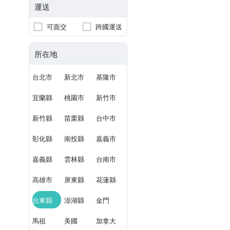
運送
可面交
跨國運送
所在地
台北市
新北市
基隆市
宜蘭縣
桃園市
新竹市
新竹縣
苗栗縣
台中市
彰化縣
南投縣
嘉義市
嘉義縣
雲林縣
台南市
高雄市
屏東縣
花蓮縣
台東縣
澎湖縣
金門
馬祖
美國
加拿大