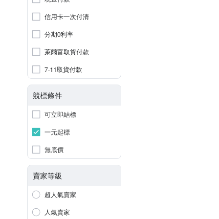
信用卡一次付清
分期0利率
萊爾富取貨付款
7-11取貨付款
競標條件
可立即結標
一元起標
無底價
賣家等級
超人氣賣家
人氣賣家