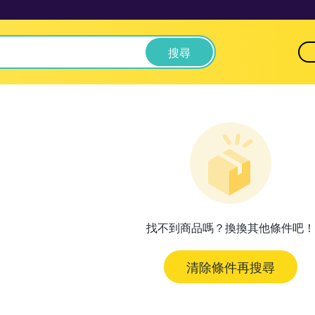
搜尋
找不到商品嗎？換換其他條件吧！
清除條件再搜尋