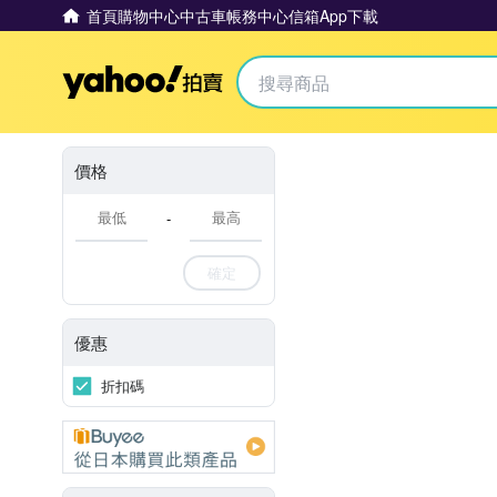
首頁
購物中心
中古車
帳務中心
信箱
App下載
Yahoo拍賣
價格
-
確定
優惠
折扣碼