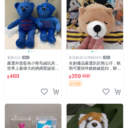
董爺古玩
影視動漫CD專輯DVD
61
57
嚴選外貿藍色小熊毛絨玩具，
名創優品嚴選趴趴熊公仔，軟
世界上最偉大的媽媽聖誕節推
萌可愛掛件鍍鉻鍵匙扣，辦公
薦禮物 五角星 兒童玩具 母親
放松好選擇 趴趴熊 鍍鉻鍵匙
469
359
84折
$
$
節
扣 萬用掛件
折扣碼