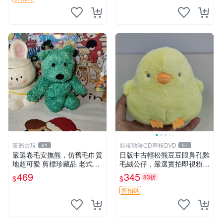
董爺古玩
影視動漫CD專輯DVD
61
57
嚴選卷毛安撫熊，仿舊毛巾質
日版中古輕松熊豆豆眼鼻孔雞
地超可愛 剪標珍藏品 老式毛
毛絨公仔，嚴選實拍即視粉絲
巾質地 安撫熊 款式
必買 公仔紙箱氣泡膜精心包
469
345
83折
$
$
裝快速發貨 輕松熊 公仔 雞毛
絨
折扣碼