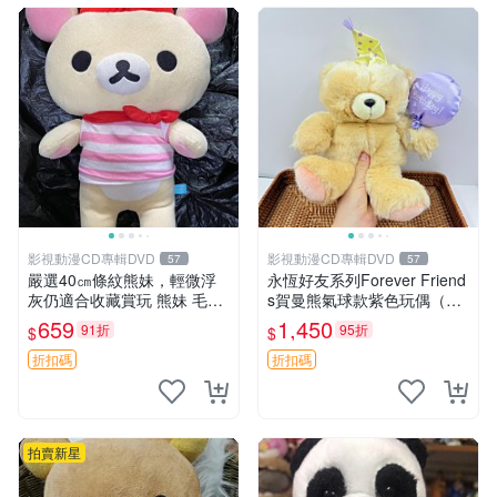
影視動漫CD專輯DVD
影視動漫CD專輯DVD
57
57
嚴選40㎝條紋熊妹，輕微浮
永恆好友系列Forever Friend
灰仍適合收藏賞玩 熊妹 毛絨
s賀曼熊氣球款紫色玩偶（鼻
玩具 浮雕熊
子稍有磨損） 中古玩具 氣球
659
1,450
91折
95折
$
$
熊 玩偶
折扣碼
折扣碼
拍賣新星