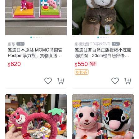
董藏
影視動漫CD專輯DVD
29
57
嚴選日本原裝 MOMO熊櫥窗
嚴選波普自然正版授權小浣熊
Postpet暴力熊，實物直送新
啪啪圈，20cm橙白臉部條紋
臺灣。MOMO熊 暴力熊 熊貓
清晰，毛絨超萌贈品推薦。
620
550
9折
$
$
櫥窗
小浣熊 波普 圈環
折扣碼