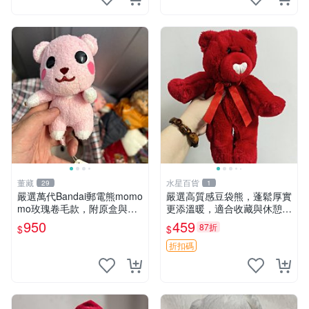
董藏
水星百貨
29
1
嚴選萬代Bandai郵電熊momo
嚴選高質感豆袋熊，蓬鬆厚實
mo玫瑰卷毛款，附原盒與吊
更添溫暖，適合收藏與休憩。
牌，粉嫩可愛入手即柔軟～
前胸填充飽滿，背部亦具優雅
950
459
87折
$
$
玫瑰卷毛 郵電熊 正品
設計。 豆袋熊 保暖 溫柔 蓬
松
折扣碼