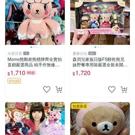
水星百貨
董爺古玩
1
61
Momo熊郵差熊標牌齊全實拍
森貝兒家族日版FS餅乾熊兄
直銷嚴選商品 純手作無修圖
妹野餐專用裝嚴選全新未開
可收藏 郵差熊 Momo熊 標牌
封，包含兩組大童款紙盒裝，
1,710
1,720
95折
$
$
商品
適合收藏與分享。 餅乾熊兄
妹、野餐、收藏
折扣碼
拍賣新星