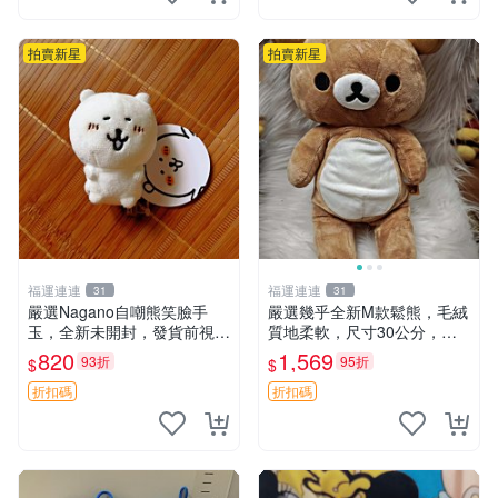
拍賣新星
拍賣新星
福運連連
福運連連
31
31
嚴選Nagano自嘲熊笑臉手
嚴選幾乎全新M款鬆熊，毛絨
玉，全新未開封，發貨前視頻
質地柔軟，尺寸30公分，做
確認，海南 廣西 貴州 嚴選N
工精緻可愛，適合收藏或贈送
820
1,569
93折
95折
$
$
agano自嘲熊笑臉手玉，全新
親友。中古使用痕跡，手感依
未開封，發貨前視頻確認，四
然優良。 鬆熊 嬰熊 毛玩偶
折扣碼
折扣碼
川 重慶 內