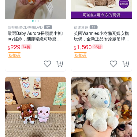
影視動漫CD專輯DVD
福運連連
57
31
嚴選Baby Aurora長頸鹿小抓r
英國Warmies小樹懶瓦姆安撫
ary搖鈴，細節精緻可聆聽清
玩偶，全新正品附原廠吊牌與
脆鈴音 軟萌可愛 定制紀念 金
防塵袋，內藏薰衣草可加熱，
229
1,560
74折
95折
$
$
屬搖鈴 新手媽咪推薦 長頸鹿
適合各個年齡層，冷暖兩用享
抓rary 搖鈴
受抱抱樂趣，不容錯過嚴選好
折扣碼
折扣碼
物 溫暖 冷感