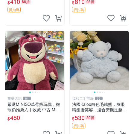
410
810
86折
93折
$
$
共賞。 麋鹿 豆袋 毛茸玩具
折扣碼
折扣碼
董爺古玩
福和二手市場
61
32
嚴選MINISO草莓熊玩偶，微
法國Kaloo白色毛絨熊，灰眼
瑕仍推薦入手收藏 中古 MINI
睛甜蜜笑容，適合安撫逗趣可
SO 草莓熊 玩具 收藏
愛，柔軟面料手感佳。14 白
450
530
89折
$
$
色安撫熊 毛絨玩具 寶寶逗樂
具
折扣碼