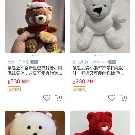
福和二手市場
影視動漫CD專輯DVD
32
57
嚴選近乎全新星巴克錄音小熊
嚴選豆袋小熊臀部帶顆粒設
毛絨擺件，超級可愛宜贈送掛
計，舒適又可愛的抱枕 毛絨
飾 錄音小熊 毛絨擺件 贈品
抱枕、臀部按摩、坐墊
530
230
89折
74折
$
$
折扣碼
折扣碼