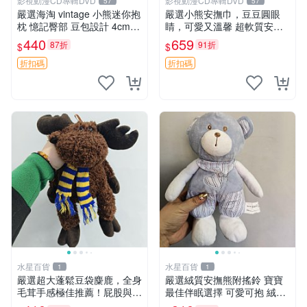
影視動漫CD專輯DVD
影視動漫CD專輯DVD
57
57
嚴選海淘 vintage 小熊迷你抱
嚴選小熊安撫巾，豆豆圓眼
枕 憶記臀部 豆包設計 4cm
睛，可愛又溫馨 超軟質安撫
高 推薦收藏 迷你豆包小熊、
巾，豆豆設計，哄睡好幫手
440
659
87折
91折
$
$
高臀部、豆袋抱枕
約克豆豆眼安撫巾 數碼豆豆
眼
折扣碼
折扣碼
水星百貨
水星百貨
1
1
嚴選超大蓬鬆豆袋麋鹿，全身
嚴選絨質安撫熊附搖鈴 寶寶
毛茸手感極佳推薦！屁股與四
最佳伴眠選擇 可愛可抱 絨毛
肢填充均勻，適合收藏與孩童
玩具 安撫熊 嬰兒用