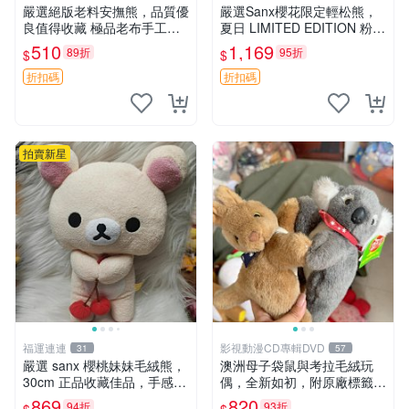
嚴選絕版老料安撫熊，品質優
嚴選Sanx櫻花限定輕松熊，
良值得收藏 極品老布手工安
夏日 LIMITED EDITION 粉色
撫搖鈴玩具，適合哄睡寶貝
毛絨熊，背有拉鏈設計，肚內
510
1,169
89折
95折
$
$
超柔老料搖鈴熊，專為孩子設
填充豆袋，精致工藝呈現，狀
計的安心伴護 推薦絕版老布
態如新，適合收藏與送人 櫻
折扣碼
折扣碼
製工藝搖鈴熊，可當作童
花、
拍賣新星
福運連連
影視動漫CD專輯DVD
31
57
嚴選 sanx 櫻桃妹妹毛絨熊，
澳洲母子袋鼠與考拉毛絨玩
30cm 正品收藏佳品，手感極
偶，全新如初，附原廠標籤，
軟，適合贈送與收藏 櫻桃妹
手感極軟，適合贈送親朋好
869
820
94折
93折