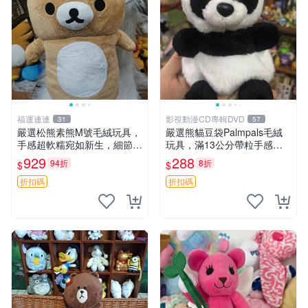
福運連連
影視動漫CD專輯DVD
31
57
嚴選松熊素熊M號毛絨玩具，
嚴選熊貓豆袋Palmpals毛絨
手感超軟糯宛如新生，細節精
玩具，滿13公分帶粒手感極
緻完美無瑕，推薦送禮或珍
佳，電影主題周邊推薦 熊貓
929
288
94折
8折
$
$
藏，中古狀態保養得宜。 松
Palmpals 毛絨玩具 豆袋 劇場
熊 素熊 毛絨doll
版周邊
折扣碼
折扣碼