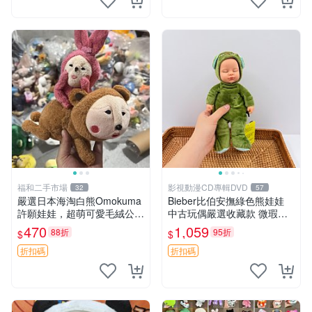
福和二手市場
影視動漫CD專輯DVD
32
57
嚴選日本海淘白熊Omokuma
Bieber比伯安撫綠色熊娃娃
許願娃娃，超萌可愛毛絨公仔
中古玩偶嚴選收藏款 微瑕輕
推薦收藏 白熊 Omokuma 毛
度使用 Bieber綠熊娃娃 中古
470
1,059
88折
95折
$
$
絨玩具 偽裝娃娃 玩具擺飾
玩偶 微瑕
折扣碼
折扣碼