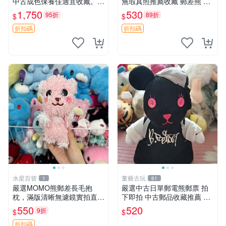
中古成色保養佳適宜收藏。無
無瑕真照推薦收藏 郵差熊 熊
盒子但品質完好，快速出貨。
抱枕 紅薯啵啵間
1,750
530
95折
89折
$
$
建議入手！ 中古 玩偶 滬漫
折扣碼
折扣碼
水星百貨
董爺古玩
1
61
嚴選MOMO熊郵差長毛抱
嚴選中古日單郵電熊郵票 拍
枕，滿版清晰無濾鏡實拍直
下即拍 中古郵品收藏推薦 郵
銷。每周新品到貨，不容錯
票 郵電熊 日本
550
520
9折
$
$
過！ 郵差熊 長毛 抱枕
折扣碼