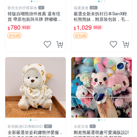
劉先生的挖寶基地
福運連連
1
31
韓版自嘲熊掛件推薦 還有現
嚴選全新未拆封日本SanX輕
貨 帶原包裝與吊牌 胖嘟嘟超
松熊熊妹，附原裝包裝，毛絨
可愛 毛絨手感佳 小熊掛件 自
質地極佳，細膩可愛，推薦收
780
1,029
93折
95折
$
$
嘲抱枕 小熊抱枕
藏兼送禮，適合女性好友或家
人，限量釋出。鬆熊、熊玩
折扣碼
折扣碼
偶、收藏品
影視動漫CD專輯DVD
水星百貨
57
1
全新嚴選坐姿莉娜熊伴嬰服，
郵差熊嚴選萌趣可愛滿版設計