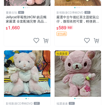
董爺古玩
影視動漫CD專輯DVD
61
57
Jellycat草莓熊28CM 鎮店獨
嚴選中古午後紅茶主題鬆鼠公
家嚴選 全套配備完整 高品質
仔，微瑕依然可愛，輕便易運
收藏好物 紋章 玩具熊 定制熊
送 二手收藏推薦 工廠直營 快
1,660
589
9折
$
$
遞到府 中古 玩偶 公仔
折扣碼
拍賣新星
影視動漫CD專輯DVD
福運連連
57
31