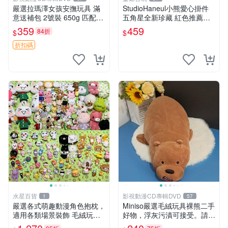
嚴選拉瑪澤女孩安撫玩具 滿
StudioHaneul小熊愛心掛件
意送補包 2號裝 650g 匹配嬰
五角星全新珍藏 紅色推薦收
幼童舒壓好伴侶 女孩專用 安
藏 玩具掛飾 掛件 新品
359
459
84折
$
$
心選擇 安撫玩偶 衝包 玩具
折扣碼
水星百貨
影視動漫CD專輯DVD
1
57
嚴選各式萌趣動漫角色抱枕，
Miniso嚴選毛絨玩具裸熊二手
適用各類場景裝飾 毛絨玩
好物，浮灰污漬可接受。請詳
具、卡通抱枕、趣味玩偶
閱照片再下單，售出不退不