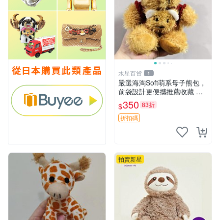
水星百貨
1
嚴選海淘Soft萌系母子熊包，
前袋設計更便攜推薦收藏 母
子熊 軟綿綿 包包
350
83折
$
折扣碼
拍賣新星