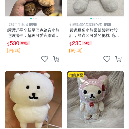
福和二手市場
影視動漫CD專輯DVD
32
57
嚴選近乎全新星巴克錄音小熊
嚴選豆袋小熊臀部帶顆粒設
毛絨擺件，超級可愛宜贈送掛
計，舒適又可愛的抱枕 毛絨
飾 錄音小熊 毛絨擺件 贈品
抱枕、臀部按摩、坐墊
530
230
89折
74折
$
$
折扣碼
折扣碼
拍賣新星