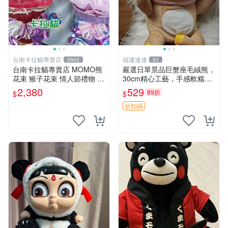
台南卡拉貓專賣店
福運連連
5902
31
台南卡拉貓專賣店 MOMO熊
嚴選日單景品巨蟹座毛絨熊，
花束 猴子花束 情人節禮物 二
30cm精心工藝，手感軟糯推
選一 可繡字 可今天寄明天到
薦收藏送人 巨蟹座 毛絨玩具
2,380
529
89折
$
$
精緻做工
折扣碼