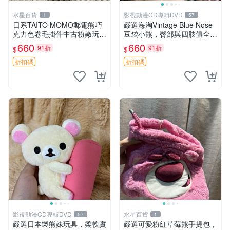
水星百貨
影視動漫CD專輯DVD
1
57
日系TAITO MOMO郵電熊巧
嚴選海淘Vintage Blue Nose
克力色卷毛掛件中古粉嫩玩偶
豆袋小熊，臀部與四肢俱全，
微瑕推薦 postpet momo 郵
坐高11公分，附原盒與吊牌
660
660
91折
91折
$
$
電熊 中古玩偶
收藏。藍鼻子小熊，值得擁有
玩具 憶熊
折扣碼
折扣碼
影視動漫CD專輯DVD
水星百貨
57
1
嚴選日本製熊妹玩具，柔軟實
嚴選可愛粉紅草莓熊手提包，