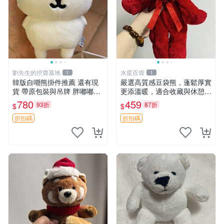
劉先生的挖寶基地
水星百貨
1
1
韓版自嘲熊掛件推薦 還有現
嚴選高質感豆袋熊，蓬鬆厚實
貨 帶原包裝與吊牌 胖嘟嘟超
更添溫暖，適合收藏與休憩。
可愛 毛絨手感佳 小熊掛件 自
前胸填充飽滿，背部亦具優雅
780
459
93折
87折
$
$
嘲抱枕 小熊抱枕
設計。 豆袋熊 保暖 溫柔 蓬
松
折扣碼
折扣碼