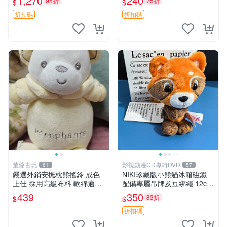
1,270
240
95折
75折
$
$
換。全新品相收藏推薦。 裸
熊 毛絨玩具 收藏
折扣碼
折扣碼
董爺古玩
影視動漫CD專輯DVD
61
57
嚴選外銷安撫枕熊搖鈴 成色
NIKI珍藏版小熊貓冰箱磁鐵
上佳 採用高級布料 軟綿適合
配備專屬吊牌及豆綁繩 12cm
收藏 安心選購 安撫枕 熊玩具
廢品嚴選 好評推薦 小熊貓冰
439
350
83折
$
$
搖鈴
箱貼 磁鐵掛件 冰箱飾品
折扣碼