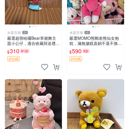
水星百貨
水星百貨
1
1
嚴選超萌哈囉Bear草裙舞主
嚴選MOMO熊郵差熊仙女抱
題小公仔，適合收藏與送禮 1
枕，滿無濾鏡直銷不退不換
00 克 哈囉Bear 草裙舞
經典造型可愛必備 紅薯啵啵
310
590
81折
9折
$
$
間抱枕 抱枕 時尚
折扣碼
折扣碼