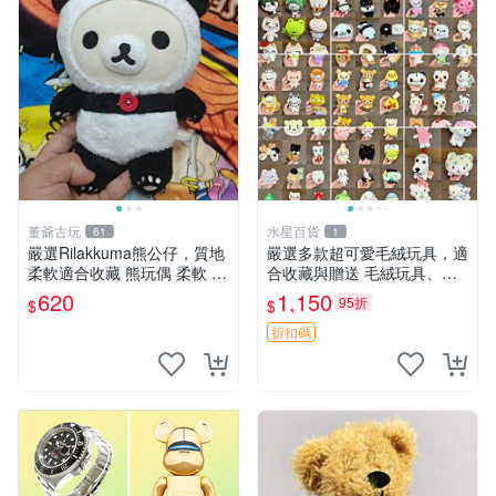
董爺古玩
水星百貨
61
1
嚴選Rilakkuma熊公仔，質地
嚴選多款超可愛毛絨玩具，適
柔軟適合收藏 熊玩偶 柔軟 公
合收藏與贈送 毛絨玩具、抱
仔 收藏
枕、公仔
620
1,150
95折
$
$
折扣碼