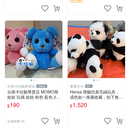
台南卡拉貓專賣店
董爺古玩
5902
61
台南卡拉貓專賣店 MOMO熊
Hansa 熊貓仿真毛絨玩具，
娃娃 玩偶 娃娃 粉色 藍色 2色
成色如一推薦收藏，拍下無疑
分售
心 熊貓 毛絨玩具 收藏
190
1,520
$
$
近期銷量1件