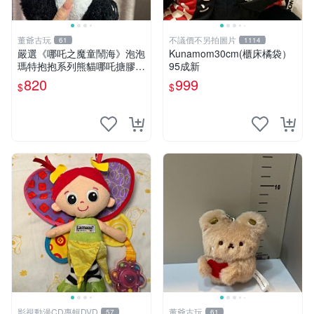
董爺古玩
不議價不另拍圖片
61
1114
嚴選《哪吒之魔童鬧海》泡泡
Kunamom30cm(櫃床橘袋）
瑪特抱抱系列熊貓哪吒搪膠臉
95成新
毛絨， STATE：如圖顯示 哪
820
999
$
$
吒 毛絨公仔 泡泡瑪特
影視動漫CD專輯DVD
董爺古玩
57
61