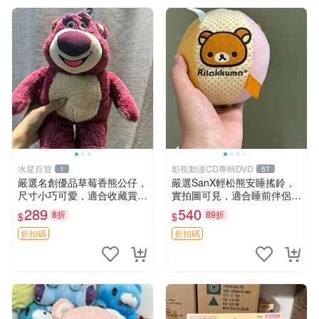
水星百貨
影視動漫CD專輯DVD
1
57
嚴選名創優品草莓香熊公仔，
嚴選SanX輕松熊安睡搖鈴，
尺寸小巧可愛，適合收藏賞玩
實拍圖可見，適合睡前伴侶，
30cm 玩具 公仔 草莓熊
Picks安撫好物 0325 懸吊 電
289
540
8折
89折
$
$
腦
折扣碼
折扣碼