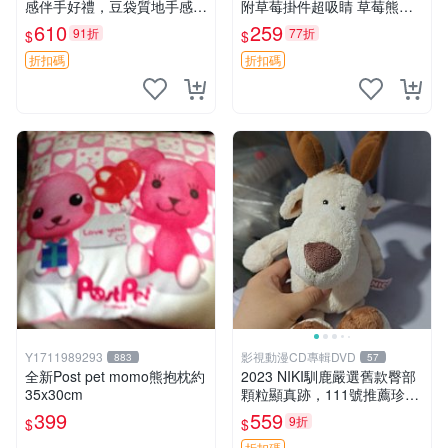
感伴手好禮，豆袋質地手感
附草莓掛件超吸睛 草莓熊手
佳，抱枕小熊 recom 推薦 白
提包 草莓掛件 可愛portunes
610
259
91折
77折
$
$
色豆袋 玩具
e
折扣碼
折扣碼
Y1711989293
影視動漫CD專輯DVD
883
57
全新Post pet momo熊抱枕約
2023 NIKI馴鹿嚴選舊款臀部
35x30cm
顆粒顯真跡，111號推薦珍藏
品 馴鹿 舊款 尾巴顆粒
399
559
9折
$
$
折扣碼