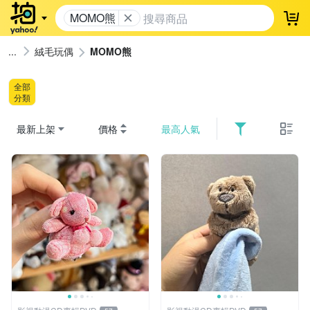
MOMO熊
登
絨毛玩偶
MOMO熊
全部
分類
最新上架
價格
最高人氣