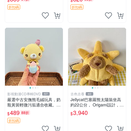
$
$
妹、sanx、毛絨熊
友。袋鼠與考拉正版，精緻尺
寸，適合作為收藏或家飾擺
折扣碼
折扣碼
設，增添暖意。 母子、袋
鼠、
影視動漫CD專輯DVD
古色古香
57
40
嚴選中古安撫熊毛絨玩具，奶
Jellycat巴塞羅熊太陽裝坐高
瓶黃斑輕微污垢適合收藏。默
約22公分， Origami設計，來
認兩日發貨，全國快遞隨機派
自越南。嚴選 Recommendat
489
3,940
88折
$
$
送。 成色如圖可放心購買，
ion！巴塞羅、 Origami熊、J
輕微瑕疵和臟污不影響使用。
elly
折扣碼
安撫熊 中古玩偶 毛