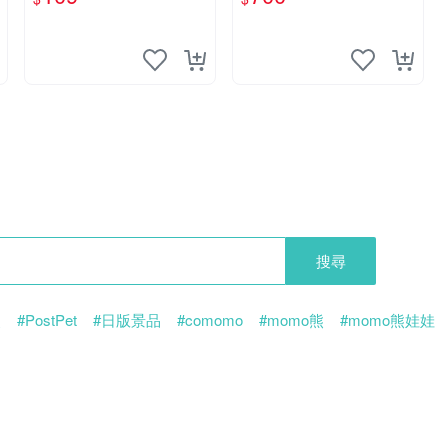
搜尋
熊
#PostPet
#日版景品
#comomo
#momo熊
#momo熊娃娃