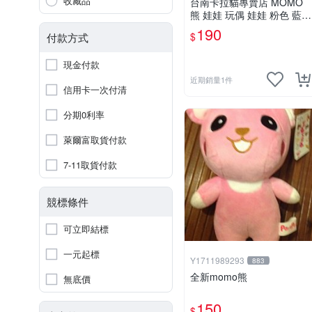
收藏品
台南卡拉貓專賣店 MOMO
熊 娃娃 玩偶 娃娃 粉色 藍色
2色分售
190
$
付款方式
現金付款
近期銷量1件
信用卡一次付清
分期0利率
萊爾富取貨付款
7-11取貨付款
競標條件
可立即結標
一元起標
Y1711989293
883
全新momo熊
無底價
150
$