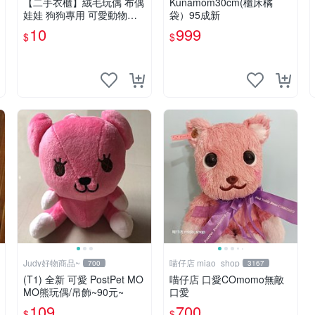
【二手衣櫃】絨毛玩偶 布偶
Kunamom30cm(櫃床橘
娃娃 狗狗專用 可愛動物系
袋）95成新
列 耐咬耐磨玩具 玩偶 粉紅
10
999
$
$
熊寵物玩具 1120929
Judy好物商品~
喵仔店 miao_shop
700
3167
(T1) 全新 可愛 PostPet MO
喵仔店 口愛COmomo無敵
MO熊玩偶/吊飾~90元~
口愛
109
700
$
$