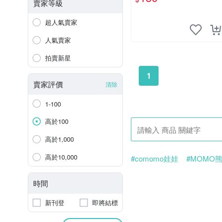
賣家等級
超人氣賣家
人氣賣家
拍賣新星
1
賣家評價
清除
1-100
高於100
高於1,000
高於10,000
#comomo娃娃
#MOMO
時間
新刊登
即將結標