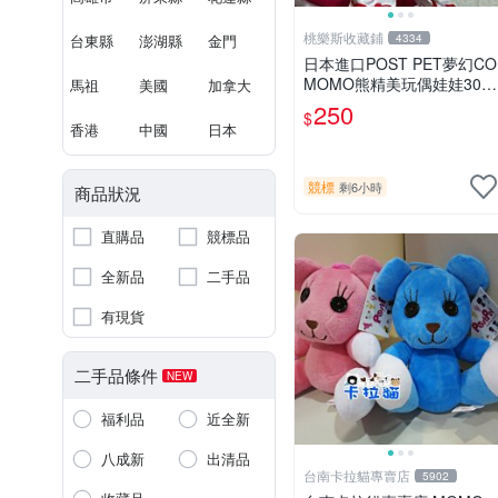
桃樂斯收藏鋪
台東縣
澎湖縣
金門
4334
日本進口POST PET夢幻CO
MOMO熊精美玩偶娃娃30c
馬祖
美國
加拿大
m
250
$
香港
中國
日本
競標
剩6小時
商品狀況
直購品
競標品
全新品
二手品
有現貨
二手品條件
NEW
福利品
近全新
八成新
出清品
台南卡拉貓專賣店
5902