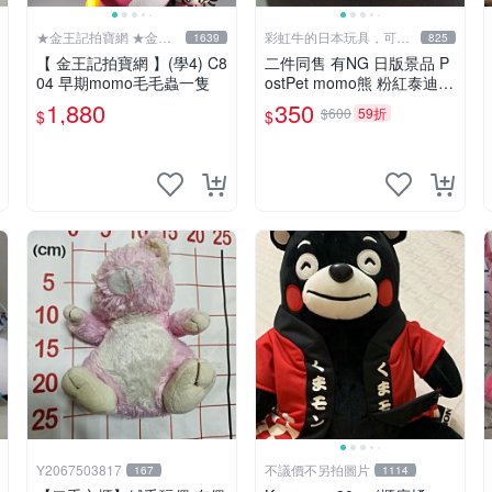
★金王記拍寶網 ★金王
彩虹牛的日本玩具，可7
1639
825
記拍寶趣
取付
【 金王記拍寶網 】(學4) C8
二件同售 有NG 日版景品 P
04 早期momo毛毛蟲一隻
ostPet momo熊 粉紅泰迪熊
妹妹 comomo 企鵝 娃娃 布
1,880
350
$600
59折
$
$
偶 手指頭 娃娃
Y2067503817
不議價不另拍圖片
167
1114