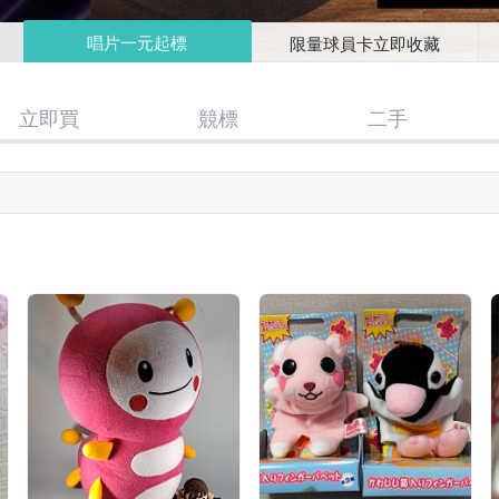
唱片一元起標
限量球員卡立即收藏
立即買
競標
二手