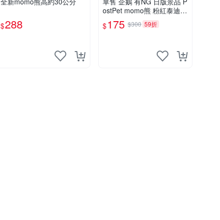
全新momo熊高約30公分
單售 企鵝 有NG 日版景品 P
ostPet momo熊 粉紅泰迪熊
娃娃 布偶 手指頭 娃娃
288
175
$300
59折
$
$