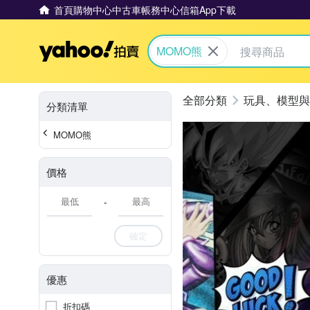
首頁
購物中心
中古車
帳務中心
信箱
App下載
Yahoo拍賣
MOMO熊
玩具、模型與
分類清單
MOMO熊
價格
-
確定
優惠
折扣碼