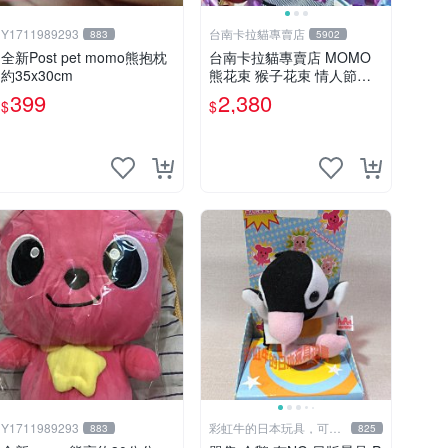
Y1711989293
台南卡拉貓專賣店
883
5902
全新Post pet momo熊抱枕
台南卡拉貓專賣店 MOMO
約35x30cm
熊花束 猴子花束 情人節禮
物 二選一 可繡字 可今天寄
399
2,380
$
$
明天到
Y1711989293
彩虹牛的日本玩具，可7
883
825
取付