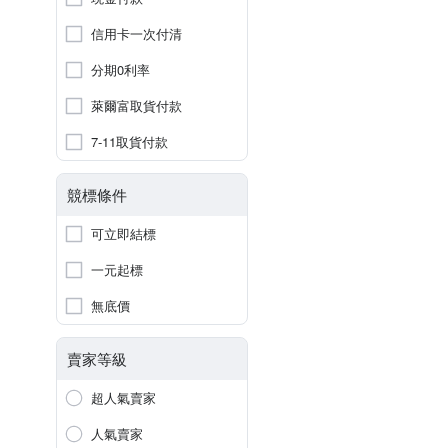
信用卡一次付清
分期0利率
萊爾富取貨付款
7-11取貨付款
競標條件
可立即結標
一元起標
無底價
賣家等級
超人氣賣家
人氣賣家