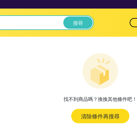
搜尋
找不到商品嗎？換換其他條件吧！
清除條件再搜尋