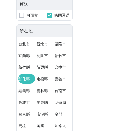
運送
可面交
跨國運送
所在地
台北市
新北市
基隆市
宜蘭縣
桃園市
新竹市
新竹縣
苗栗縣
台中市
彰化縣
南投縣
嘉義市
嘉義縣
雲林縣
台南市
高雄市
屏東縣
花蓮縣
台東縣
澎湖縣
金門
馬祖
美國
加拿大