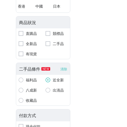
香港
中國
日本
商品狀況
直購品
競標品
全新品
二手品
有現貨
二手品條件
清除
NEW
福利品
近全新
八成新
出清品
收藏品
付款方式
現金付款