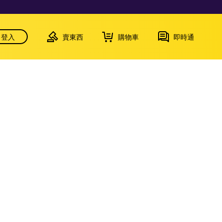
登入
賣東西
購物車
即時通