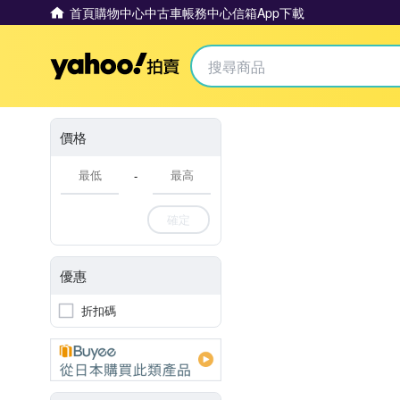
首頁
購物中心
中古車
帳務中心
信箱
App下載
Yahoo拍賣
價格
-
確定
優惠
折扣碼