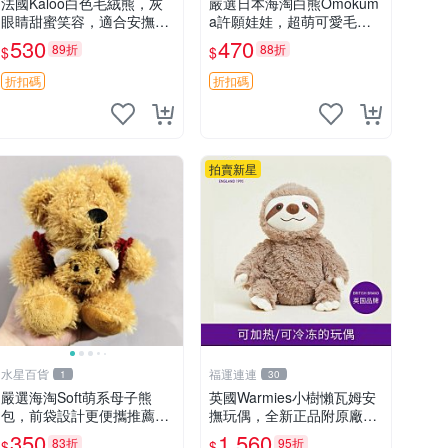
法國Kaloo白色毛絨熊，灰
嚴選日本海淘白熊Omokum
眼睛甜蜜笑容，適合安撫逗
a許願娃娃，超萌可愛毛絨
趣可愛，柔軟面料手感佳。
公仔推薦收藏 白熊 Omoku
530
470
89折
88折
$
$
14 白色安撫熊 毛絨玩具 寶
ma 毛絨玩具 偽裝娃娃 玩具
寶逗樂具
擺飾
折扣碼
折扣碼
拍賣新星
水星百貨
福運連連
1
30
嚴選海淘Soft萌系母子熊
英國Warmies小樹懶瓦姆安
包，前袋設計更便攜推薦收
撫玩偶，全新正品附原廠吊
藏 母子熊 軟綿綿 包包
牌與防塵袋，內藏薰衣草可
350
1,560
83折
95折
$
$