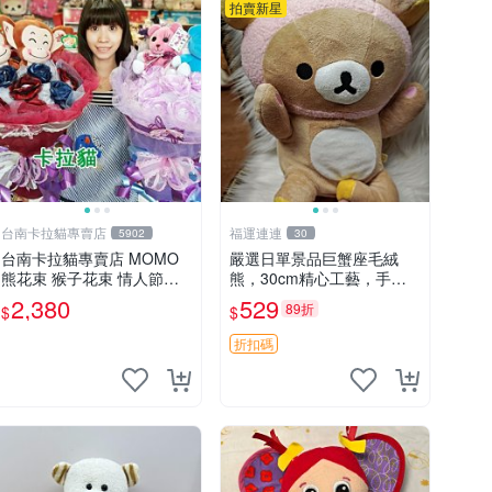
拍賣新星
台南卡拉貓專賣店
福運連連
5902
30
台南卡拉貓專賣店 MOMO
嚴選日單景品巨蟹座毛絨
熊花束 猴子花束 情人節禮
熊，30cm精心工藝，手感
物 二選一 可繡字 可今天寄
軟糯推薦收藏送人 巨蟹座
2,380
529
89折
$
$
明天到
毛絨玩具 精緻做工
折扣碼