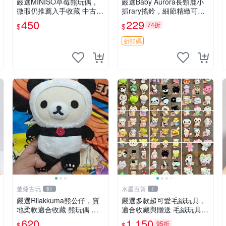
嚴選MINISO草莓熊玩偶，
嚴選Baby Aurora長頸鹿小
微瑕仍推薦入手收藏 中古 M
抓rary搖鈴，細節精緻可聆
INISO 草莓熊 玩具 收藏
聽清脆鈴音 軟萌可愛 定制
450
229
74折
$
$
紀念 金屬搖鈴 新手媽咪推
薦 長頸鹿 抓rary 搖鈴
折扣碼
董爺古玩
水星百貨
61
1
嚴選Rilakkuma熊公仔，質
嚴選多款超可愛毛絨玩具，
地柔軟適合收藏 熊玩偶 柔
適合收藏與贈送 毛絨玩具、
軟 公仔 收藏
抱枕、公仔
620
1,150
95折
$
$