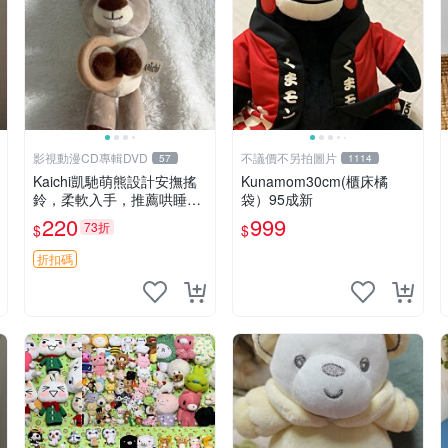
影視動漫CD專輯DVD
不議價不另拍圖片
57
1114
Kaichi凱馳萌熊設計安撫搖
Kunamom30cm(櫃床橘
鈴，柔軟入手，推薦哄睡好
袋）95成新
選擇 熊公仔 安撫玩具 喂食
220
999
73折
$
$
環
折扣碼