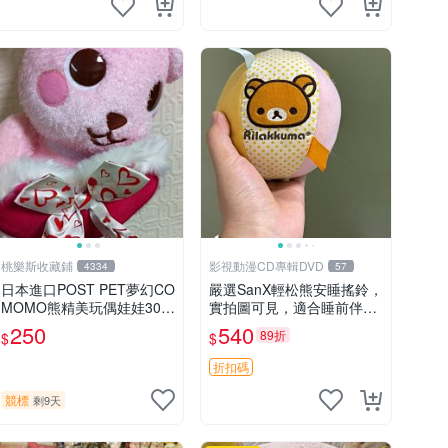
桃樂斯收藏鋪
影視動漫CD專輯DVD
4334
57
日本進口POST PET夢幻CO
嚴選SanX輕松熊安睡搖鈴，
MOMO熊精美玩偶娃娃30c
實拍圖可見，適合睡前伴
m
侶， Picks安撫好物 0325
250
540
89折
$
$
懸吊 電腦
折扣碼
競標
剩9天