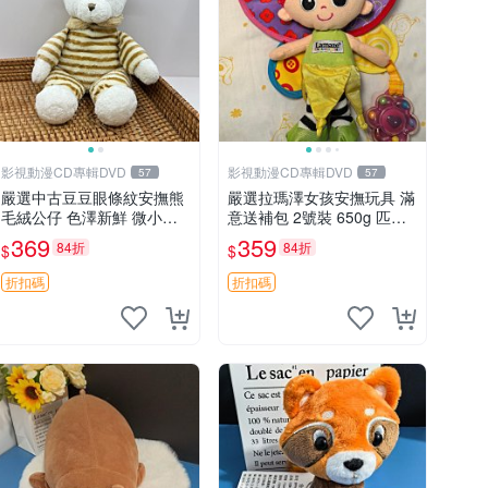
影視動漫CD專輯DVD
影視動漫CD專輯DVD
57
57
嚴選中古豆豆眼條紋安撫熊
嚴選拉瑪澤女孩安撫玩具 滿
毛絨公仔 色澤新鮮 微小瑕
意送補包 2號裝 650g 匹配
疵可收藏 中古 安撫熊 條紋
嬰幼童舒壓好伴侶 女孩專用
369
359
84折
84折
$
$
公仔
安心選擇 安撫玩偶 衝包 玩
具
折扣碼
折扣碼