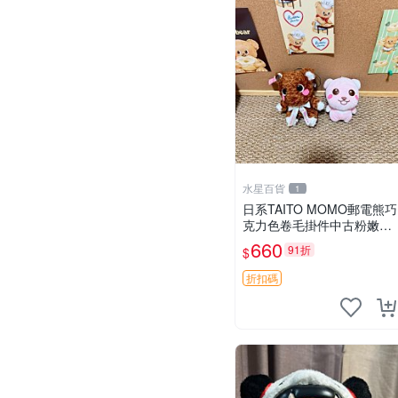
水星百貨
1
日系TAITO MOMO郵電熊巧
克力色卷毛掛件中古粉嫩玩
偶微瑕推薦 postpet momo
660
91折
$
郵電熊 中古玩偶
折扣碼