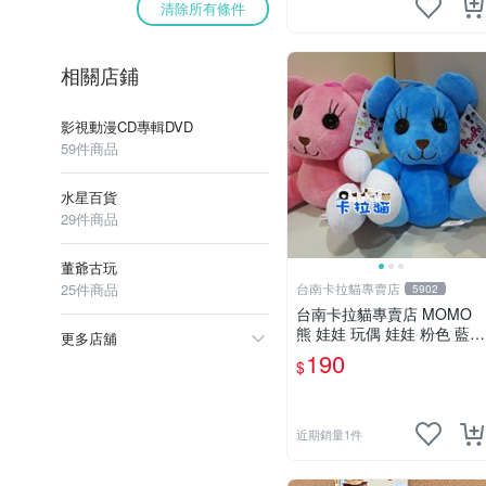
清除所有條件
相關店鋪
影視動漫CD專輯DVD
59件商品
水星百貨
29件商品
董爺古玩
25件商品
台南卡拉貓專賣店
5902
台南卡拉貓專賣店 MOMO
熊 娃娃 玩偶 娃娃 粉色 藍色
更多店舖
2色分售
190
$
近期銷量1件