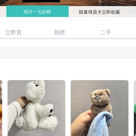
唱片一元起標
限量球員卡立即收藏
立即買
競標
二手