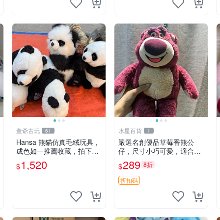
董爺古玩
水星百貨
61
1
Hansa 熊貓仿真毛絨玩具，
嚴選名創優品草莓香熊公
成色如一推薦收藏，拍下無
仔，尺寸小巧可愛，適合收
疑心 熊貓 毛絨玩具 收藏
藏賞玩 30cm 玩具 公仔 草
1,520
289
8折
$
$
莓熊
折扣碼