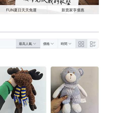
FUN夏日天天免運
新賣家享優惠
最高人氣
價格
時間