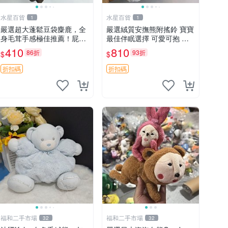
水星百貨
水星百貨
1
1
嚴選超大蓬鬆豆袋麋鹿，全
嚴選絨質安撫熊附搖鈴 寶寶
身毛茸手感極佳推薦！屁股
最佳伴眠選擇 可愛可抱 絨
與四肢填充均勻，適合收藏
毛玩具 安撫熊 嬰兒用
410
810
86折
93折
$
$
與孩童共賞。 麋鹿 豆袋 毛
茸玩具
折扣碼
折扣碼
福和二手市場
福和二手市場
32
32