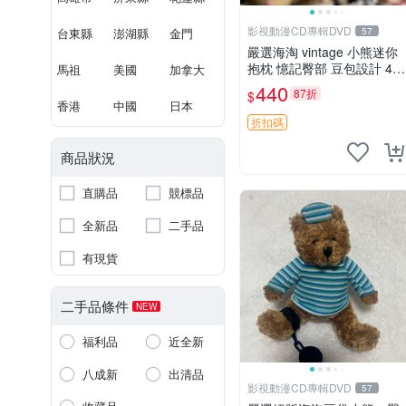
影視動漫CD專輯DVD
台東縣
澎湖縣
金門
57
嚴選海淘 vintage 小熊迷你
抱枕 憶記臀部 豆包設計 4c
馬祖
美國
加拿大
m 高 推薦收藏 迷你豆包小
440
87折
$
熊、高臀部、豆袋抱枕
香港
中國
日本
折扣碼
商品狀況
直購品
競標品
全新品
二手品
有現貨
二手品條件
NEW
福利品
近全新
八成新
出清品
影視動漫CD專輯DVD
57