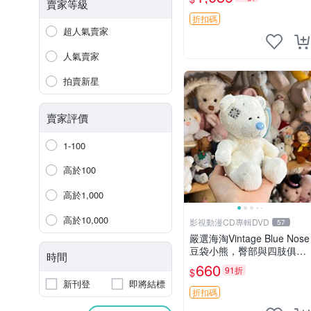
古玩偶 微瑕
賣家等級
折扣碼
超人氣賣家
人氣賣家
拍賣新星
賣家評價
1-100
高於100
高於1,000
高於10,000
影視動漫CD專輯DVD
57
嚴選海淘Vintage Blue Nose
豆袋小熊，臀部與四肢俱
時間
全，坐高11公分，附原盒與
660
91折
$
吊牌收藏。藍鼻子小熊，值
新刊登
即將結標
得擁有 玩具 憶熊
折扣碼