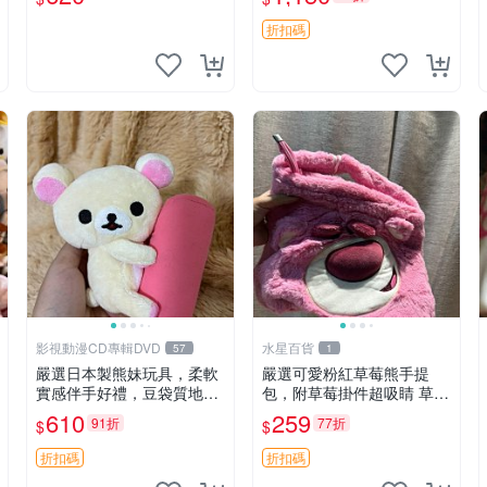
折扣碼
影視動漫CD專輯DVD
水星百貨
57
1
嚴選日本製熊妹玩具，柔軟
嚴選可愛粉紅草莓熊手提
實感伴手好禮，豆袋質地手
包，附草莓掛件超吸睛 草莓
感佳，抱枕小熊 recom 推薦
熊手提包 草莓掛件 可愛port
610
259
91折
77折
$
$
白色豆袋 玩具
unese
折扣碼
折扣碼