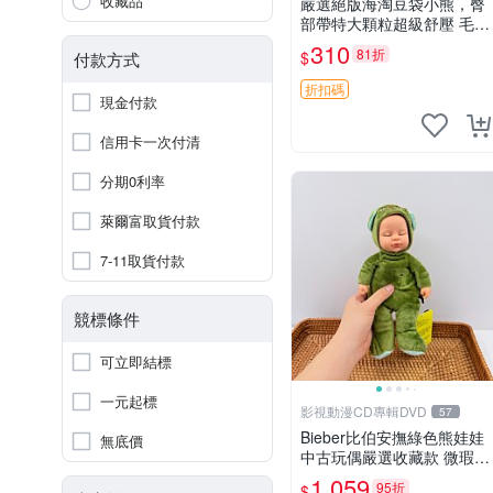
收藏品
嚴選絕版海淘豆袋小熊，臀
部帶特大顆粒超級舒壓 毛毛
摸起來格外順滑適合收藏 10
310
81折
$
付款方式
0%棉質 豆袋枕 豆袋、抱
枕、小熊
折扣碼
現金付款
信用卡一次付清
分期0利率
萊爾富取貨付款
7-11取貨付款
競標條件
可立即結標
一元起標
影視動漫CD專輯DVD
57
Bieber比伯安撫綠色熊娃娃
無底價
中古玩偶嚴選收藏款 微瑕輕
度使用 Bieber綠熊娃娃 中
1,059
95折
$