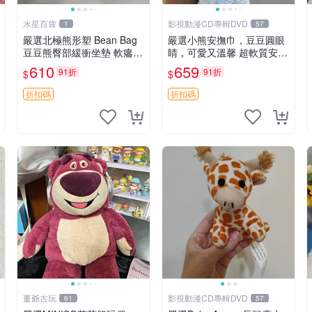
水星百貨
影視動漫CD專輯DVD
1
57
嚴選北極熊形塑 Bean Bag
嚴選小熊安撫巾，豆豆圓眼
豆豆熊臀部緩衝坐墊 軟癟癟
睛，可愛又溫馨 超軟質安撫
舒壓設計 保暖又實用 適合
巾，豆豆設計，哄睡好幫手
610
659
91折
91折
$
$
久坐放松 推薦居家使用 RU
約克豆豆眼安撫巾 數碼豆豆
SS系列 豆豆熊屁屁坐墊 3D
眼
折扣碼
折扣碼
顆粒結構
董爺古玩
影視動漫CD專輯DVD
61
57