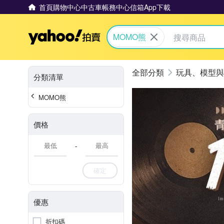
首頁
購物中心
中古車
帳務中心
信箱
App下載
Yahoo拍賣
MOMO熊
玩具、模型與
分類清單
MOMO熊
價格
-
確定
優惠
折扣碼