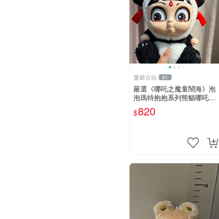
董爺古玩
61
嚴選《哪吒之魔童鬧海》泡
泡瑪特抱抱系列熊貓哪吒搪
膠臉毛絨， STATE：如圖顯
820
$
示 哪吒 毛絨公仔 泡泡瑪特