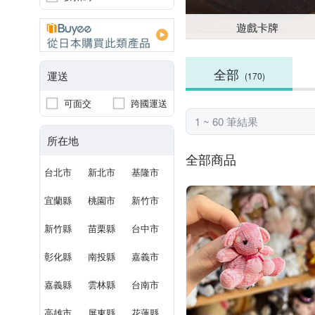
遊戲卡牌
全部
運送
(170)
可面交
跨國運送
1 ~ 60 筆結果
所在地
全部商品
台北市
新北市
基隆市
宜蘭縣
桃園市
新竹市
新竹縣
苗栗縣
台中市
彰化縣
南投縣
嘉義市
嘉義縣
雲林縣
台南市
高雄市
屏東縣
花蓮縣