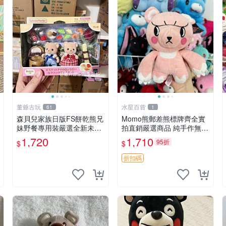
董爺古玩
水星百貨
61
1
森貝兒家族日版FS餅乾熊兄
Momo熊郵差熊標牌齊全實
妹野餐專用裝嚴選全新未開
拍直銷嚴選商品 純手作無修
封，包含兩組大童款紙盒
圖可收藏 郵差熊 Momo熊
1,720
1,710
95折
$
$
裝，適合收藏與分享。 餅乾
標牌 商品
熊兄妹、野餐、收藏
折扣碼