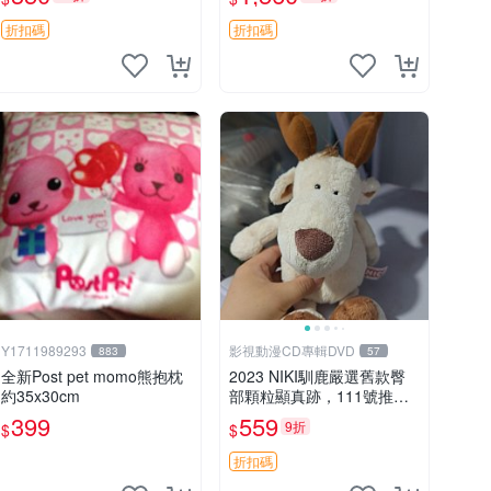
加熱，適合各個年齡層，冷
暖兩用享受抱抱樂趣，不容
折扣碼
折扣碼
錯過嚴選好物 溫暖 冷感
Y1711989293
影視動漫CD專輯DVD
883
57
全新Post pet momo熊抱枕
2023 NIKI馴鹿嚴選舊款臀
約35x30cm
部顆粒顯真跡，111號推薦
珍藏品 馴鹿 舊款 尾巴顆粒
399
559
9折
$
$
折扣碼