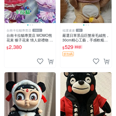
台南卡拉貓專賣店
福運連連
5902
30
台南卡拉貓專賣店 MOMO熊
嚴選日單景品巨蟹座毛絨熊，
花束 猴子花束 情人節禮物 二
30cm精心工藝，手感軟糯推
選一 可繡字 可今天寄明天到
薦收藏送人 巨蟹座 毛絨玩具
2,380
529
89折
$
$
精緻做工
折扣碼