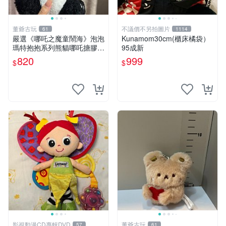
董爺古玩
不議價不另拍圖片
61
1114
嚴選《哪吒之魔童鬧海》泡泡
Kunamom30cm(櫃床橘袋）
瑪特抱抱系列熊貓哪吒搪膠臉
95成新
毛絨， STATE：如圖顯示 哪
820
999
$
$
吒 毛絨公仔 泡泡瑪特
影視動漫CD專輯DVD
董爺古玩
57
61