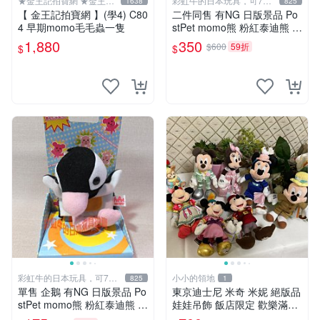
★金王記拍寶網 ★金王記
彩虹牛的日本玩具，可7取
1638
825
拍寶趣
付
【 金王記拍寶網 】(學4) C80
二件同售 有NG 日版景品 Po
4 早期momo毛毛蟲一隻
stPet momo熊 粉紅泰迪熊 妹
妹 comomo 企鵝 娃娃 布偶
1,880
350
$600
59折
$
$
手指頭 娃娃
彩虹牛的日本玩具，可7取
小小的領地
825
1
付
單售 企鵝 有NG 日版景品 Po
東京迪士尼 米奇 米妮 絕版品
stPet momo熊 粉紅泰迪熊 娃
娃娃吊飾 飯店限定 歡樂滿人
娃 布偶 手指頭 娃娃
間 復活節