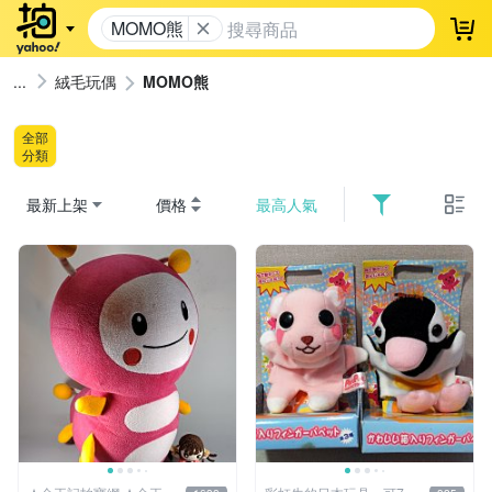
MOMO熊
登
絨毛玩偶
MOMO熊
全部
分類
最新上架
價格
最高人氣