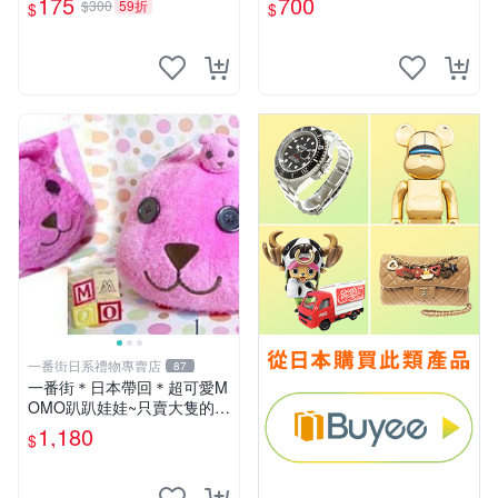
175
700
$300
59折
$
$
一番街日系禮物專賣店
87
一番街＊日本帶回＊超可愛M
OMO趴趴娃娃~只賣大隻的1
號~單隻價～生日禮物
1,180
$