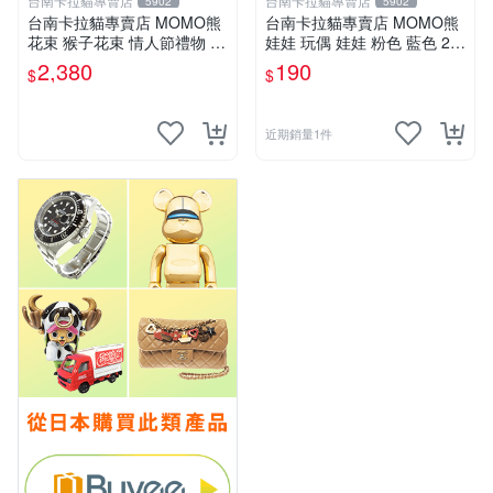
台南卡拉貓專賣店
台南卡拉貓專賣店
5902
5902
台南卡拉貓專賣店 MOMO熊
台南卡拉貓專賣店 MOMO熊
花束 猴子花束 情人節禮物 二
娃娃 玩偶 娃娃 粉色 藍色 2色
選一 可繡字 可今天寄明天到
分售
2,380
190
$
$
近期銷量1件