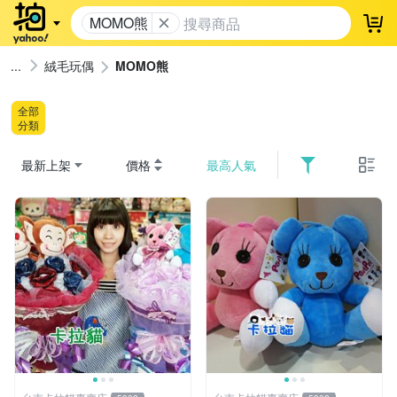
MOMO熊
登
絨毛玩偶
MOMO熊
全部
分類
最新上架
價格
最高人氣