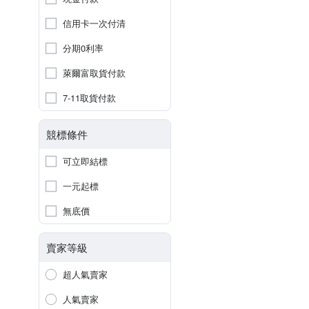
信用卡一次付清
分期0利率
萊爾富取貨付款
7-11取貨付款
競標條件
可立即結標
一元起標
無底價
賣家等級
超人氣賣家
人氣賣家