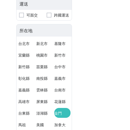
運送
可面交
跨國運送
所在地
台北市
新北市
基隆市
宜蘭縣
桃園市
新竹市
新竹縣
苗栗縣
台中市
彰化縣
南投縣
嘉義市
嘉義縣
雲林縣
台南市
高雄市
屏東縣
花蓮縣
台東縣
澎湖縣
金門
馬祖
美國
加拿大