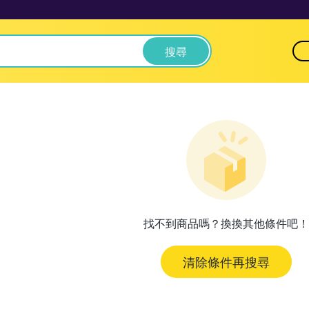
搜尋
找不到商品嗎？換換其他條件吧！
清除條件再搜尋