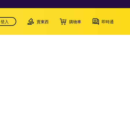
登入
賣東西
購物車
即時通