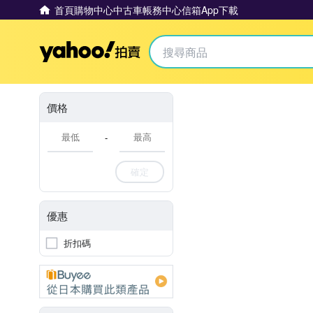
首頁
購物中心
中古車
帳務中心
信箱
App下載
Yahoo拍賣
價格
-
確定
優惠
折扣碼