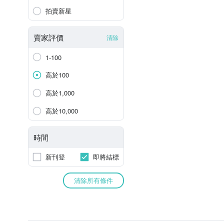
拍賣新星
賣家評價
清除
1-100
高於100
高於1,000
高於10,000
時間
新刊登
即將結標
清除所有條件