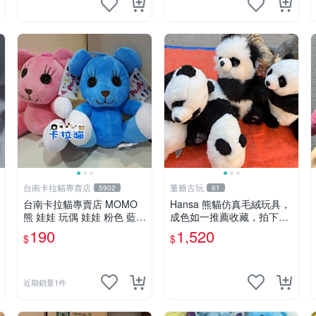
台南卡拉貓專賣店
董爺古玩
5902
61
台南卡拉貓專賣店 MOMO
Hansa 熊貓仿真毛絨玩具，
熊 娃娃 玩偶 娃娃 粉色 藍色
成色如一推薦收藏，拍下無
2色分售
疑心 熊貓 毛絨玩具 收藏
190
1,520
$
$
近期銷量1件