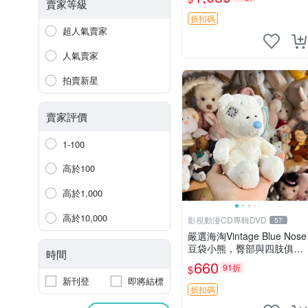
古玩偶 微瑕
賣家等級
折扣碼
超人氣賣家
人氣賣家
拍賣新星
賣家評價
1-100
高於100
高於1,000
高於10,000
影視動漫CD專輯DVD
57
嚴選海淘Vintage Blue Nose
豆袋小熊，臀部與四肢俱
時間
全，坐高11公分，附原盒與
660
91折
$
吊牌收藏。藍鼻子小熊，值
新刊登
即將結標
得擁有 玩具 憶熊
折扣碼