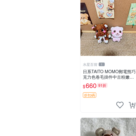
水星百貨
1
日系TAITO MOMO郵電熊巧
克力色卷毛掛件中古粉嫩玩
偶微瑕推薦 postpet momo
660
91折
$
郵電熊 中古玩偶
折扣碼