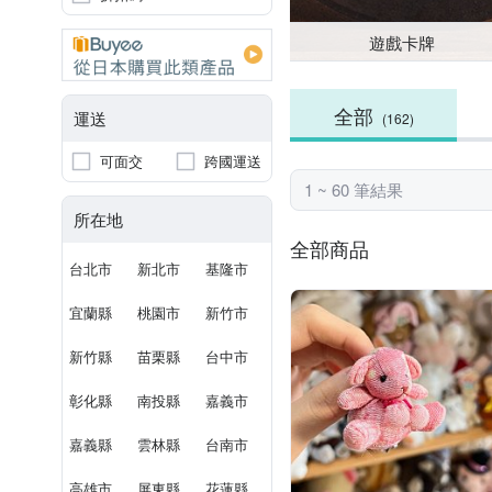
遊戲卡牌
全部
運送
(162)
可面交
跨國運送
1 ~ 60 筆結果
所在地
全部商品
台北市
新北市
基隆市
宜蘭縣
桃園市
新竹市
新竹縣
苗栗縣
台中市
彰化縣
南投縣
嘉義市
嘉義縣
雲林縣
台南市
高雄市
屏東縣
花蓮縣