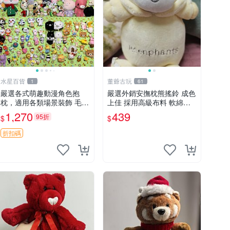
水星百貨
董爺古玩
1
61
嚴選各式萌趣動漫角色抱
嚴選外銷安撫枕熊搖鈴 成色
枕，適用各類場景裝飾 毛絨
上佳 採用高級布料 軟綿適
玩具、卡通抱枕、趣味玩偶
合收藏 安心選購 安撫枕 熊
1,270
439
95折
$
$
玩具 搖鈴
折扣碼