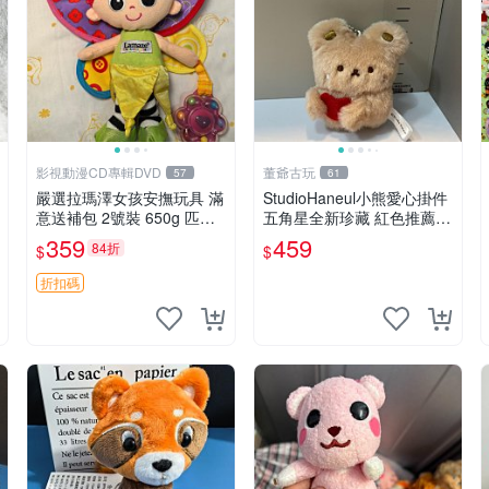
影視動漫CD專輯DVD
董爺古玩
57
61
嚴選拉瑪澤女孩安撫玩具 滿
StudioHaneul小熊愛心掛件
意送補包 2號裝 650g 匹配
五角星全新珍藏 紅色推薦收
嬰幼童舒壓好伴侶 女孩專用
藏 玩具掛飾 掛件 新品
359
459
84折
$
$
安心選擇 安撫玩偶 衝包 玩
具
折扣碼