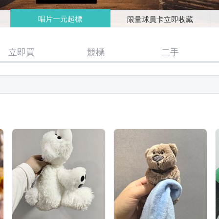
唱片一元起標
限量球員卡立即收藏
立即買
競標
二手