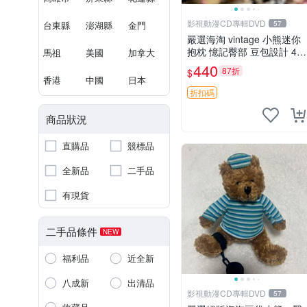
影視動漫CD專輯DVD
台東縣
澎湖縣
金門
57
嚴選海淘 vintage 小熊迷你
抱枕 憶記臀部 豆包設計 4c
馬祖
美國
加拿大
m 高 推薦收藏 迷你豆包小
440
87折
$
熊、高臀部、豆袋抱枕
香港
中國
日本
折扣碼
商品狀況
直購品
競標品
全新品
二手品
有現貨
二手品條件
NEW
福利品
近全新
八成新
出清品
影視動漫CD專輯DVD
57