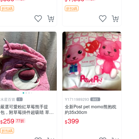
加熱，適合各個年齡層，冷
暖兩用享受抱抱樂趣，不容
折扣碼
折扣碼
錯過嚴選好物 溫暖 冷感
水星百貨
Y1711989293
1
883
嚴選可愛粉紅草莓熊手提
全新Post pet momo熊抱枕
包，附草莓掛件超吸睛 草莓
約35x30cm
熊手提包 草莓掛件 可愛port
259
399
77折
$
$
unese
折扣碼