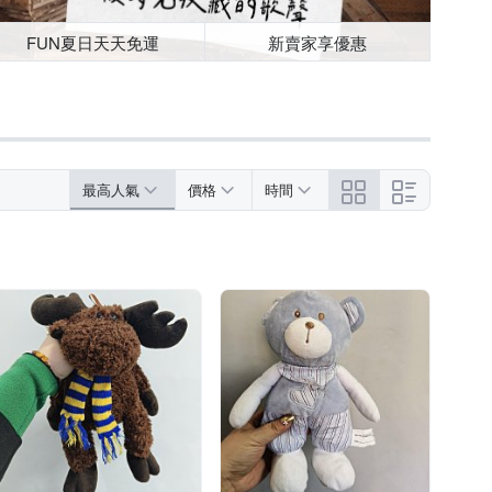
FUN夏日天天免運
新賣家享優惠
最高人氣
價格
時間