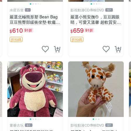
水星百貨
影視動漫CD專輯DVD
1
57
嚴選北極熊形塑 Bean Bag
嚴選小熊安撫巾，豆豆圓眼
豆豆熊臀部緩衝坐墊 軟癟癟
睛，可愛又溫馨 超軟質安撫
舒壓設計 保暖又實用 適合
巾，豆豆設計，哄睡好幫手
610
659
91折
91折
$
$
久坐放松 推薦居家使用 RU
約克豆豆眼安撫巾 數碼豆豆
SS系列 豆豆熊屁屁坐墊 3D
眼
折扣碼
折扣碼
顆粒結構
董爺古玩
影視動漫CD專輯DVD
61
57