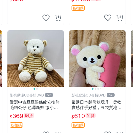
折扣碼
影視動漫CD專輯DVD
影視動漫CD專輯DVD
57
57
嚴選中古豆豆眼條紋安撫熊
嚴選日本製熊妹玩具，柔軟
毛絨公仔 色澤新鮮 微小瑕
實感伴手好禮，豆袋質地手
疵可收藏 中古 安撫熊 條紋
感佳，抱枕小熊 recom 推薦
369
610
84折
91折
$
$
公仔
白色豆袋 玩具
折扣碼
折扣碼