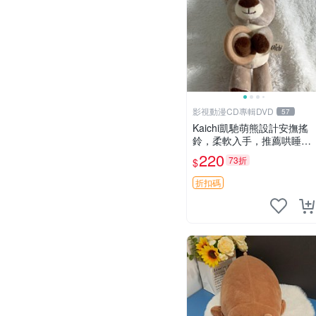
影視動漫CD專輯DVD
57
Kaichi凱馳萌熊設計安撫搖
鈴，柔軟入手，推薦哄睡好
選擇 熊公仔 安撫玩具 喂食
220
73折
$
環
折扣碼