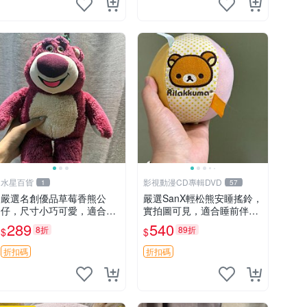
水星百貨
影視動漫CD專輯DVD
1
57
嚴選名創優品草莓香熊公
嚴選SanX輕松熊安睡搖鈴，
仔，尺寸小巧可愛，適合收
實拍圖可見，適合睡前伴
藏賞玩 30cm 玩具 公仔 草
侶， Picks安撫好物 0325
289
540
8折
89折
$
$
莓熊
懸吊 電腦
折扣碼
折扣碼