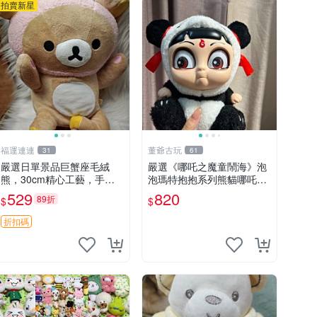
拍賣新星
福運連連
董爺古玩
31
61
嚴選日單景品巨蟹座毛絨
嚴選《哪吒之魔童鬧海》泡
熊，30cm精心工藝，手感
泡瑪特抱抱系列熊貓哪吒搪
軟糯推薦收藏送人 巨蟹座
膠臉毛絨， STATE：如圖顯
529
820
89折
$
$
毛絨玩具 精緻做工
示 哪吒 毛絨公仔 泡泡瑪特
折扣碼