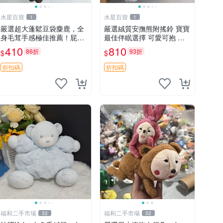
水星百貨
水星百貨
1
1
嚴選超大蓬鬆豆袋麋鹿，全
嚴選絨質安撫熊附搖鈴 寶寶
身毛茸手感極佳推薦！屁股
最佳伴眠選擇 可愛可抱 絨
與四肢填充均勻，適合收藏
毛玩具 安撫熊 嬰兒用
410
810
86折
93折
$
$
與孩童共賞。 麋鹿 豆袋 毛
茸玩具
折扣碼
折扣碼
福和二手市場
福和二手市場
32
32