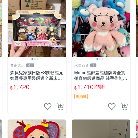
董爺古玩
水星百貨
61
1
森貝兒家族日版FS餅乾熊兄
Momo熊郵差熊標牌齊全實
妹野餐專用裝嚴選全新未開
拍直銷嚴選商品 純手作無修
封，包含兩組大童款紙盒
圖可收藏 郵差熊 Momo熊
1,720
1,710
95折
$
$
裝，適合收藏與分享。 餅乾
標牌 商品
熊兄妹、野餐、收藏
折扣碼