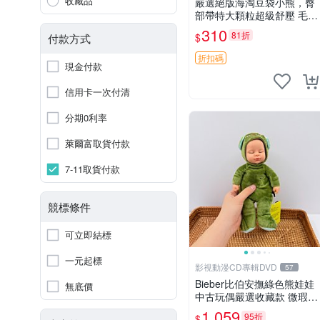
收藏品
嚴選絕版海淘豆袋小熊，臀
部帶特大顆粒超級舒壓 毛毛
摸起來格外順滑適合收藏 10
310
81折
$
付款方式
0%棉質 豆袋枕 豆袋、抱
枕、小熊
折扣碼
現金付款
信用卡一次付清
分期0利率
萊爾富取貨付款
7-11取貨付款
競標條件
可立即結標
一元起標
影視動漫CD專輯DVD
57
Bieber比伯安撫綠色熊娃娃
無底價
中古玩偶嚴選收藏款 微瑕輕
度使用 Bieber綠熊娃娃 中
1,059
95折
$