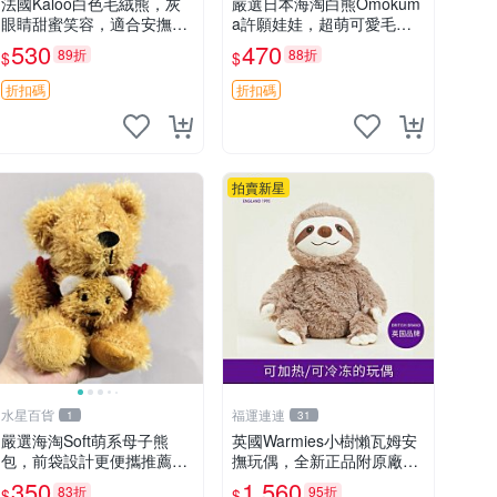
法國Kaloo白色毛絨熊，灰
嚴選日本海淘白熊Omokum
眼睛甜蜜笑容，適合安撫逗
a許願娃娃，超萌可愛毛絨
趣可愛，柔軟面料手感佳。
公仔推薦收藏 白熊 Omoku
530
470
89折
88折
$
$
14 白色安撫熊 毛絨玩具 寶
ma 毛絨玩具 偽裝娃娃 玩具
寶逗樂具
擺飾
折扣碼
折扣碼
拍賣新星
水星百貨
福運連連
1
31
嚴選海淘Soft萌系母子熊
英國Warmies小樹懶瓦姆安
包，前袋設計更便攜推薦收
撫玩偶，全新正品附原廠吊
藏 母子熊 軟綿綿 包包
牌與防塵袋，內藏薰衣草可
350
1,560
83折
95折
$
$