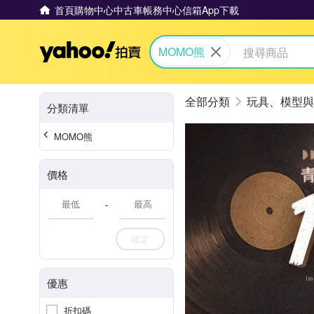
首頁
購物中心
中古車
帳務中心
信箱
App下載
Yahoo拍賣
MOMO熊
玩具、模型與
分類清單
MOMO熊
價格
-
確定
優惠
折扣碼