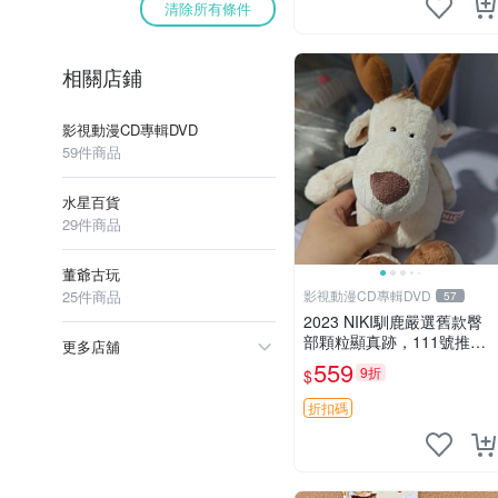
清除所有條件
相關店鋪
影視動漫CD專輯DVD
59件商品
水星百貨
29件商品
董爺古玩
25件商品
影視動漫CD專輯DVD
57
2023 NIKI馴鹿嚴選舊款臀
部顆粒顯真跡，111號推薦
更多店舖
珍藏品 馴鹿 舊款 尾巴顆粒
559
9折
$
折扣碼