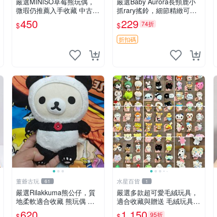
嚴選MINISO草莓熊玩偶，
嚴選Baby Aurora長頸鹿小
微瑕仍推薦入手收藏 中古 M
抓rary搖鈴，細節精緻可聆
INISO 草莓熊 玩具 收藏
聽清脆鈴音 軟萌可愛 定制
450
229
74折
$
$
紀念 金屬搖鈴 新手媽咪推
薦 長頸鹿 抓rary 搖鈴
折扣碼
董爺古玩
水星百貨
61
1
嚴選Rilakkuma熊公仔，質
嚴選多款超可愛毛絨玩具，
地柔軟適合收藏 熊玩偶 柔
適合收藏與贈送 毛絨玩具、
軟 公仔 收藏
抱枕、公仔
620
1,150
95折
$
$