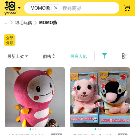
MOMO熊
登
絨毛玩偶
MOMO熊
全部
分類
最新上架
價格
最高人氣