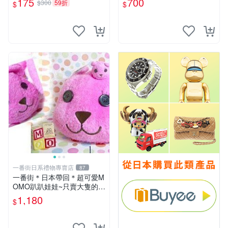
175
700
$300
59折
$
$
一番街日系禮物專賣店
87
一番街＊日本帶回＊超可愛M
OMO趴趴娃娃~只賣大隻的1
號~單隻價～生日禮物
1,180
$