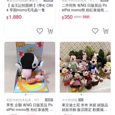
★金王記拍寶網 ★金王記
彩虹牛的日本玩具，可7取
1638
825
拍寶趣
付
【 金王記拍寶網 】(學4) C80
二件同售 有NG 日版景品 Po
4 早期momo毛毛蟲一隻
stPet momo熊 粉紅泰迪熊 妹
妹 comomo 企鵝 娃娃 布偶
1,880
350
$600
59折
$
$
手指頭 娃娃
彩虹牛的日本玩具，可7取
小小的領地
825
1
付
單售 企鵝 有NG 日版景品 Po
東京迪士尼 米奇 米妮 絕版品
stPet momo熊 粉紅泰迪熊 娃
娃娃吊飾 飯店限定 歡樂滿人
娃 布偶 手指頭 娃娃
間 復活節