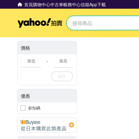
首頁
購物中心
中古車
帳務中心
信箱
App下載
Yahoo拍賣
價格
-
確定
優惠
折扣碼