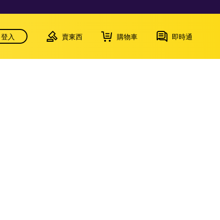
登入
賣東西
購物車
即時通