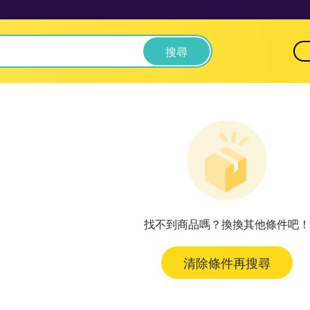
搜尋
找不到商品嗎？換換其他條件吧！
清除條件再搜尋