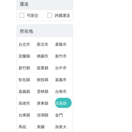
運送
可面交
跨國運送
所在地
台北市
新北市
基隆市
宜蘭縣
桃園市
新竹市
新竹縣
苗栗縣
台中市
彰化縣
南投縣
嘉義市
嘉義縣
雲林縣
台南市
高雄市
屏東縣
花蓮縣
台東縣
澎湖縣
金門
馬祖
美國
加拿大