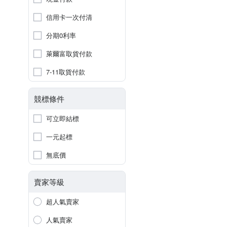
信用卡一次付清
分期0利率
萊爾富取貨付款
7-11取貨付款
競標條件
可立即結標
一元起標
無底價
賣家等級
超人氣賣家
人氣賣家