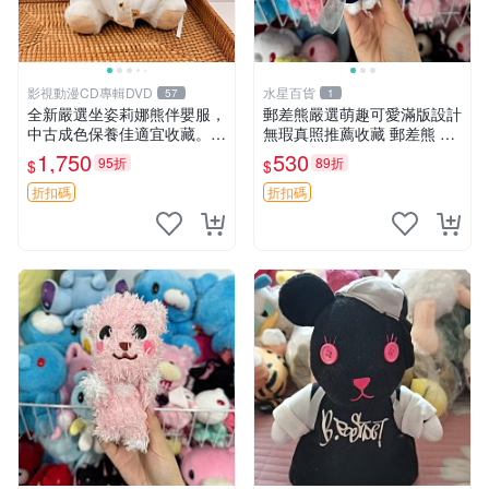
影視動漫CD專輯DVD
水星百貨
57
1
全新嚴選坐姿莉娜熊伴嬰服，
郵差熊嚴選萌趣可愛滿版設計
中古成色保養佳適宜收藏。無
無瑕真照推薦收藏 郵差熊 熊
盒子但品質完好，快速出貨。
抱枕 紅薯啵啵間
1,750
530
95折
89折
$
$
建議入手！ 中古 玩偶 滬漫
折扣碼
折扣碼