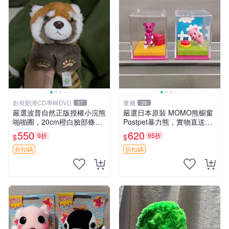
影視動漫CD專輯DVD
董藏
57
29
嚴選波普自然正版授權小浣熊
嚴選日本原裝 MOMO熊櫥窗
啪啪圈，20cm橙白臉部條紋
Postpet暴力熊，實物直送新
清晰，毛絨超萌贈品推薦。
臺灣。MOMO熊 暴力熊 熊貓
550
620
9折
95折
$
$
小浣熊 波普 圈環
櫥窗
折扣碼
折扣碼