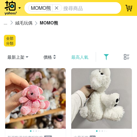
MOMO熊
登
絨毛玩偶
MOMO熊
全部
分類
最新上架
價格
最高人氣