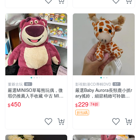
董爺古玩
影視動漫CD專輯DVD
61
57
嚴選MINISO草莓熊玩偶，微
嚴選Baby Aurora長頸鹿小抓r
瑕仍推薦入手收藏 中古 MINI
ary搖鈴，細節精緻可聆聽清
SO 草莓熊 玩具 收藏
脆鈴音 軟萌可愛 定制紀念 金
450
229
74折
$
$
屬搖鈴 新手媽咪推薦 長頸鹿
抓rary 搖鈴
折扣碼