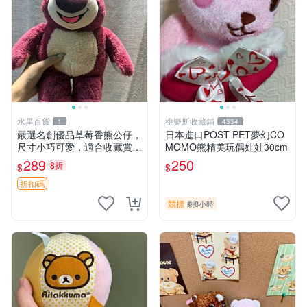
水星百貨
桃樂斯收藏鋪
1
4334
嚴選名創優品草莓香熊公仔，
日本進口POST PET夢幻CO
尺寸小巧可愛，適合收藏賞玩
MOMO熊精美玩偶娃娃30cm
30cm 玩具 公仔 草莓熊
289
250
8折
$
$
折扣碼
競標
剩8小時