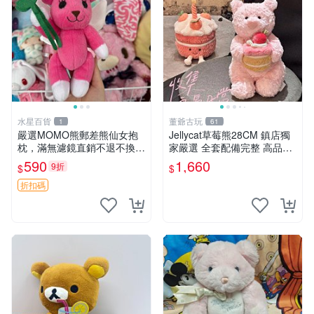
水星百貨
董爺古玩
1
61
嚴選MOMO熊郵差熊仙女抱
Jellycat草莓熊28CM 鎮店獨
枕，滿無濾鏡直銷不退不換
家嚴選 全套配備完整 高品質
經典造型可愛必備 紅薯啵啵
收藏好物 紋章 玩具熊 定制熊
590
1,660
9折
$
$
間抱枕 抱枕 時尚
折扣碼