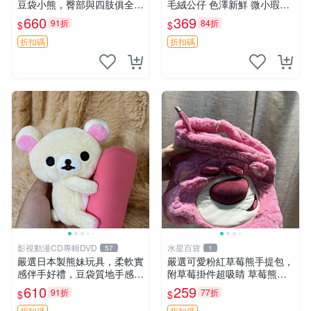
豆袋小熊，臀部與四肢俱全，
毛絨公仔 色澤新鮮 微小瑕疵
坐高11公分，附原盒與吊牌
可收藏 中古 安撫熊 條紋公仔
660
369
91折
84折
$
$
收藏。藍鼻子小熊，值得擁有
玩具 憶熊
折扣碼
折扣碼
影視動漫CD專輯DVD
水星百貨
57
1
嚴選日本製熊妹玩具，柔軟實
嚴選可愛粉紅草莓熊手提包，
感伴手好禮，豆袋質地手感
附草莓掛件超吸睛 草莓熊手
佳，抱枕小熊 recom 推薦 白
提包 草莓掛件 可愛portunes
610
259
91折
77折
$
$
色豆袋 玩具
e
折扣碼
折扣碼