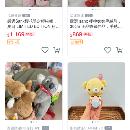
福運連連
福運連連
30
30
嚴選Sanx櫻花限定輕松熊，
嚴選 sanx 櫻桃妹妹毛絨熊，
夏日 LIMITED EDITION 粉色
30cm 正品收藏佳品，手感極
毛絨熊，背有拉鏈設計，肚內
軟，適合贈送與收藏 櫻桃妹
1,169
869
95折
94折
$
$
填充豆袋，精致工藝呈現，狀
妹、sanx、毛絨熊
態如新，適合收藏與送人 櫻
折扣碼
折扣碼
花、
影視動漫CD專輯DVD
影視動漫CD專輯DVD
57
57