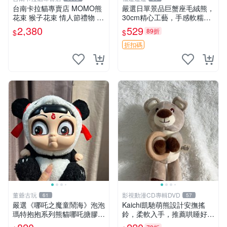
台南卡拉貓專賣店 MOMO熊
嚴選日單景品巨蟹座毛絨熊，
花束 猴子花束 情人節禮物 二
30cm精心工藝，手感軟糯推
選一 可繡字 可今天寄明天到
薦收藏送人 巨蟹座 毛絨玩具
2,380
529
89折
$
$
精緻做工
折扣碼
董爺古玩
影視動漫CD專輯DVD
61
57
嚴選《哪吒之魔童鬧海》泡泡
Kaichi凱馳萌熊設計安撫搖
瑪特抱抱系列熊貓哪吒搪膠臉
鈴，柔軟入手，推薦哄睡好選
毛絨， STATE：如圖顯示 哪
擇 熊公仔 安撫玩具 喂食環