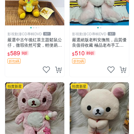
影視動漫CD專輯DVD
影視動漫CD專輯DVD
57
57
嚴選中古午後紅茶主題鬆鼠公
嚴選絕版老料安撫熊，品質優
仔，微瑕依然可愛，輕便易運
良值得收藏 極品老布手工安
送 二手收藏推薦 工廠直營 快
撫搖鈴玩具，適合哄睡寶貝
589
510
9折
89折
$
$
遞到府 中古 玩偶 公仔
超柔老料搖鈴熊，專為孩子設
計的安心伴護 推薦絕版老布
折扣碼
折扣碼
製工藝搖鈴熊，可當作童
拍賣新星
拍賣新星