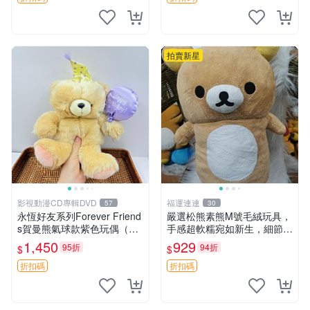
拍賣新星
影視動漫CD專輯DVD
福運連連
57
30
永恆好友系列Forever Friend
嚴選松熊素熊M號毛絨玩具，
s賀曼熊氣球款紫色玩偶（鼻
手感超軟糯宛如新生，細節精
子稍有磨損） 中古玩具 氣球
緻完美無瑕，推薦送禮或珍
1,450
929
95折
94折
$
$
熊 玩偶
藏，中古狀態保養得宜。 松
熊 素熊 毛絨doll
折扣碼
折扣碼