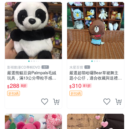
影視動漫CD專輯DVD
水星百貨
57
1
嚴選熊貓豆袋Palmpals毛絨
嚴選超萌哈囉Bear草裙舞主
玩具，滿13公分帶粒手感極
題小公仔，適合收藏與送禮 1
佳，電影主題周邊推薦 熊貓
00 克 哈囉Bear 草裙舞
288
310
8折
81折
$
$
Palmpals 毛絨玩具 豆袋 劇場
版周邊
折扣碼
折扣碼