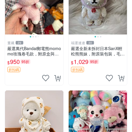
董藏
福運連連
29
30
嚴選萬代Bandai郵電熊momo
嚴選全新未拆封日本SanX輕
mo玫瑰卷毛款，附原盒與吊
松熊熊妹，附原裝包裝，毛絨
牌，粉嫩可愛入手即柔軟～
質地極佳，細膩可愛，推薦收
950
1,029
95折
95折
$
$
玫瑰卷毛 郵電熊 正品
藏兼送禮，適合女性好友或家
人，限量釋出。鬆熊、熊玩
折扣碼
折扣碼
偶、收藏品