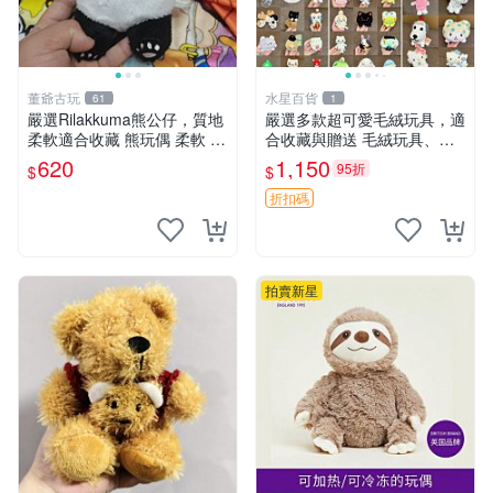
董爺古玩
水星百貨
61
1
嚴選Rilakkuma熊公仔，質地
嚴選多款超可愛毛絨玩具，適
柔軟適合收藏 熊玩偶 柔軟 公
合收藏與贈送 毛絨玩具、抱
仔 收藏
枕、公仔
620
1,150
95折
$
$
折扣碼
拍賣新星