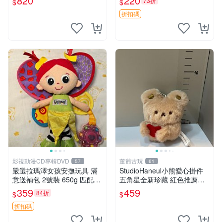
820
220
73折
$
$
吒 毛絨公仔 泡泡瑪特
折扣碼
影視動漫CD專輯DVD
董爺古玩
57
61
嚴選拉瑪澤女孩安撫玩具 滿
StudioHaneul小熊愛心掛件
意送補包 2號裝 650g 匹配嬰
五角星全新珍藏 紅色推薦收
幼童舒壓好伴侶 女孩專用 安
藏 玩具掛飾 掛件 新品
359
459
84折
$
$
心選擇 安撫玩偶 衝包 玩具
折扣碼