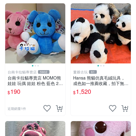
台南卡拉貓專賣店
董爺古玩
5902
61
台南卡拉貓專賣店 MOMO熊
Hansa 熊貓仿真毛絨玩具，
娃娃 玩偶 娃娃 粉色 藍色 2色
成色如一推薦收藏，拍下無疑
分售
心 熊貓 毛絨玩具 收藏
190
1,520
$
$
近期銷量1件