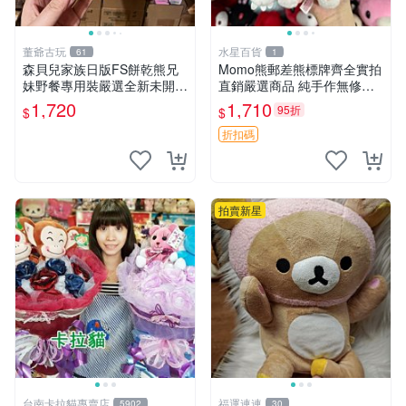
董爺古玩
水星百貨
61
1
森貝兒家族日版FS餅乾熊兄
Momo熊郵差熊標牌齊全實拍
妹野餐專用裝嚴選全新未開
直銷嚴選商品 純手作無修圖
封，包含兩組大童款紙盒裝，
可收藏 郵差熊 Momo熊 標牌
1,720
1,710
95折
$
$
適合收藏與分享。 餅乾熊兄
商品
妹、野餐、收藏
折扣碼
拍賣新星
台南卡拉貓專賣店
福運連連
5902
30