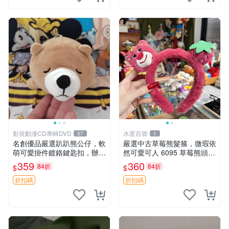
影視動漫CD專輯DVD
水星百貨
57
1
名創優品嚴選趴趴熊公仔，軟
嚴選中古草莓熊髮箍，微瑕依
萌可愛掛件鍍鉻鍵匙扣，辦公
然可愛可人 6095 草莓熊頭飾
放松好選擇 趴趴熊 鍍鉻鍵匙
中古髮圈 熊寶 寶寶 娃娃熊髮
359
360
84折
84折
$
$
扣 萬用掛件
箍 中古收藏 玩具髮夾
折扣碼
折扣碼