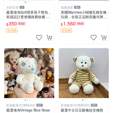
水星百貨
福運連連
1
30
嚴選海淘Soft萌系母子熊包，
英國Warmies小樹懶瓦姆安撫
前袋設計更便攜推薦收藏 母
玩偶，全新正品附原廠吊牌與
子熊 軟綿綿 包包
防塵袋，內藏薰衣草可加熱，
350
1,560
83折
95折
$
$
適合各個年齡層，冷暖兩用享
受抱抱樂趣，不容錯過嚴選好
折扣碼
折扣碼
物 溫暖 冷感
影視動漫CD專輯DVD
影視動漫CD專輯DVD
57
57
嚴選海淘Vintage Blue Nose
嚴選中古豆豆眼條紋安撫熊