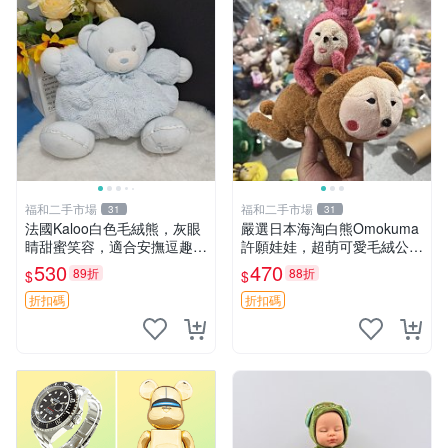
福和二手市場
福和二手市場
31
31
法國Kaloo白色毛絨熊，灰眼
嚴選日本海淘白熊Omokuma
睛甜蜜笑容，適合安撫逗趣可
許願娃娃，超萌可愛毛絨公仔
愛，柔軟面料手感佳。14 白
推薦收藏 白熊 Omokuma 毛
530
470
89折
88折
$
$
色安撫熊 毛絨玩具 寶寶逗樂
絨玩具 偽裝娃娃 玩具擺飾
具
折扣碼
折扣碼