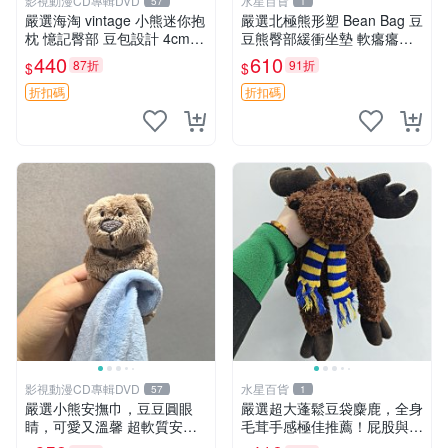
影視動漫CD專輯DVD
水星百貨
57
1
嚴選海淘 vintage 小熊迷你抱
嚴選北極熊形塑 Bean Bag 豆
枕 憶記臀部 豆包設計 4cm
豆熊臀部緩衝坐墊 軟癟癟舒
高 推薦收藏 迷你豆包小熊、
壓設計 保暖又實用 適合久坐
440
610
87折
91折
$
$
高臀部、豆袋抱枕
放松 推薦居家使用 RUSS系
列 豆豆熊屁屁坐墊 3D顆粒結
折扣碼
折扣碼
構
影視動漫CD專輯DVD
水星百貨
57
1
嚴選小熊安撫巾，豆豆圓眼
嚴選超大蓬鬆豆袋麋鹿，全身
睛，可愛又溫馨 超軟質安撫
毛茸手感極佳推薦！屁股與四
巾，豆豆設計，哄睡好幫手
肢填充均勻，適合收藏與孩童