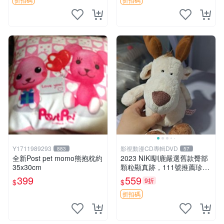
Y1711989293
影視動漫CD專輯DVD
883
57
全新Post pet momo熊抱枕約
2023 NIKI馴鹿嚴選舊款臀部
35x30cm
顆粒顯真跡，111號推薦珍藏
品 馴鹿 舊款 尾巴顆粒
399
559
9折
$
$
折扣碼