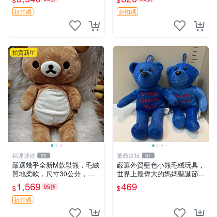
$
$
ion！巴塞羅、 Origami熊、J
agano自嘲熊笑臉手玉，全新
elly
未開封，發貨前視頻確認，四
折扣碼
折扣碼
川 重慶 內
拍賣新星
福運連連
董爺古玩
30
61
嚴選幾乎全新M款鬆熊，毛絨
嚴選外貿藍色小熊毛絨玩具，
質地柔軟，尺寸30公分，做
世界上最偉大的媽媽聖誕節推
工精緻可愛，適合收藏或贈送
薦禮物 五角星 兒童玩具 母親
1,569
469
95折
$
$
親友。中古使用痕跡，手感依
節
然優良。 鬆熊 嬰熊 毛玩偶
折扣碼