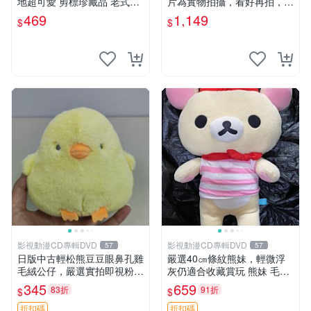
地超可愛 剪標珍藏品 老式毛
片為實物拍攝，看好再拍，不
巾質地 安撫熊 款式
退不換-187978
469
1,149
$
$
影視動漫CD專輯DVD
影視動漫CD專輯DVD
57
57
日版中古輕松熊豆豆眼鼻孔雞
嚴選40㎝條紋熊妹，輕微浮
毛絨公仔，嚴選實拍即視粉絲
灰仍適合收藏賞玩 熊妹 毛絨
必買 公仔紙箱氣泡膜精心包
玩具 浮雕熊
345
659
83折
91折
$
$
裝快速發貨 輕松熊 公仔 雞毛
絨
折扣碼
折扣碼