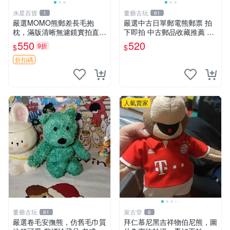
水星百貨
董爺古玩
1
61
嚴選MOMO熊郵差長毛抱
嚴選中古日單郵電熊郵票 拍
枕，滿版清晰無濾鏡實拍直
下即拍 中古郵品收藏推薦 郵
銷。每周新品到貨，不容錯
票 郵電熊 日本
550
520
9折
$
$
過！ 郵差熊 長毛 抱枕
折扣碼
人氣賣家
董爺古玩
泉古堂
61
8
嚴選卷毛安撫熊，仿舊毛巾質
拜仁慕尼黑吉祥物伯尼熊，圖