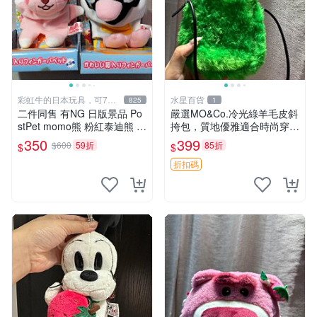
彩虹牛的日本玩具，可7取
水星百貨
825
1
付
二件同售 有NG 日版景品 Po
嚴選MO&Co.冷光綠羊毛皮斜
stPet momo熊 粉紅泰迪熊 妹
挎包，質地優雅適合時尚穿搭
妹 comomo 企鵝 娃娃 布偶
冷光綠 皮包 斜挎包
350
399
$600
59折
85折
$
$
手指頭 娃娃
折扣碼