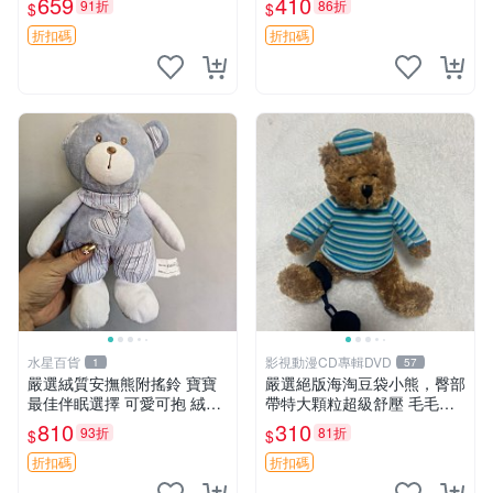
659
410
91折
86折
$
$
約克豆豆眼安撫巾 數碼豆豆
共賞。 麋鹿 豆袋 毛茸玩具
眼
折扣碼
折扣碼
水星百貨
影視動漫CD專輯DVD
1
57
嚴選絨質安撫熊附搖鈴 寶寶
嚴選絕版海淘豆袋小熊，臀部
最佳伴眠選擇 可愛可抱 絨毛
帶特大顆粒超級舒壓 毛毛摸
玩具 安撫熊 嬰兒用
起來格外順滑適合收藏 100%
810
310
93折
81折
$
$
棉質 豆袋枕 豆袋、抱枕、小
熊
折扣碼
折扣碼