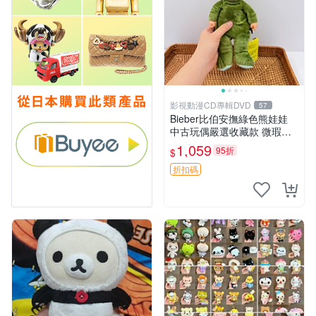
影視動漫CD專輯DVD
57
Bieber比伯安撫綠色熊娃娃
中古玩偶嚴選收藏款 微瑕輕
度使用 Bieber綠熊娃娃 中古
1,059
95折
$
玩偶 微瑕
折扣碼