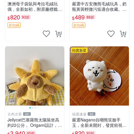
澳洲母子袋鼠與考拉毛絨玩
嚴選中古安撫熊毛絨玩具，奶
偶，全新如初，附原廠標籤，
瓶黃斑輕微污垢適合收藏。默
手感極軟，適合贈送親朋好
認兩日發貨，全國快遞隨機派
820
489
93折
88折
$
$
友。袋鼠與考拉正版，精緻尺
送。 成色如圖可放心購買，
寸，適合作為收藏或家飾擺
輕微瑕疵和臟污不影響使用。
折扣碼
折扣碼
設，增添暖意。 母子、袋
安撫熊 中古玩偶 毛
鼠、
拍賣新星
古色古香
福運連連
40
30
Jellycat巴塞羅熊太陽裝坐高
嚴選Nagano自嘲熊笑臉手
約22公分， Origami設計，來
玉，全新未開封，發貨前視頻
自越南。嚴選 Recommendat
確認，海南 廣西 貴州 嚴選N
3,940
820
95折
93折