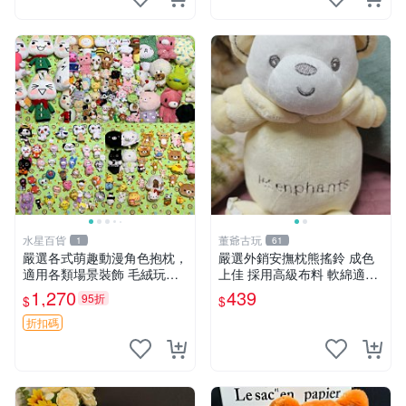
水星百貨
董爺古玩
1
61
嚴選各式萌趣動漫角色抱枕，
嚴選外銷安撫枕熊搖鈴 成色
適用各類場景裝飾 毛絨玩
上佳 採用高級布料 軟綿適合
具、卡通抱枕、趣味玩偶
收藏 安心選購 安撫枕 熊玩具
1,270
439
95折
$
$
搖鈴
折扣碼