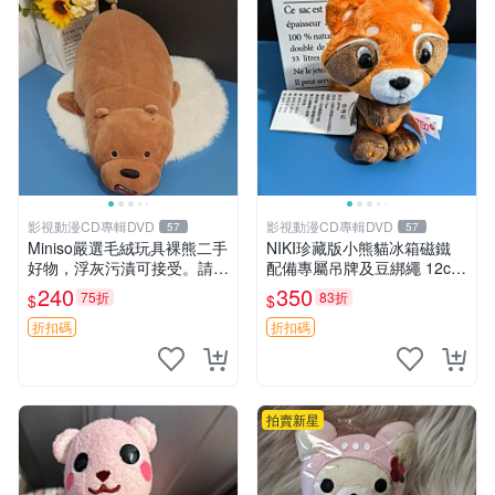
影視動漫CD專輯DVD
影視動漫CD專輯DVD
57
57
Miniso嚴選毛絨玩具裸熊二手
NIKI珍藏版小熊貓冰箱磁鐵
好物，浮灰污漬可接受。請詳
配備專屬吊牌及豆綁繩 12cm
閱照片再下單，售出不退不
廢品嚴選 好評推薦 小熊貓冰
240
350
75折
83折
$
$
換。全新品相收藏推薦。 裸
箱貼 磁鐵掛件 冰箱飾品
熊 毛絨玩具 收藏
折扣碼
折扣碼
拍賣新星