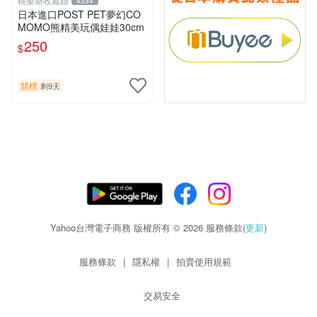
桃樂斯收藏鋪
4334
日本進口POST PET夢幻CO
MOMO熊精美玩偶娃娃30cm
250
$
競標
剩9天
Yahoo台灣電子商務 版權所有 © 2026 服務條款(
更新
)
服務條款
|
隱私權
|
拍賣使用規範
交易安全