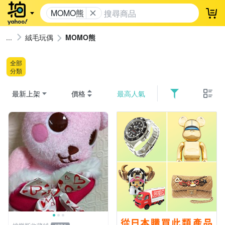
MOMO熊
登
絨毛玩偶
MOMO熊
全部
分類
最新上架
價格
最高人氣