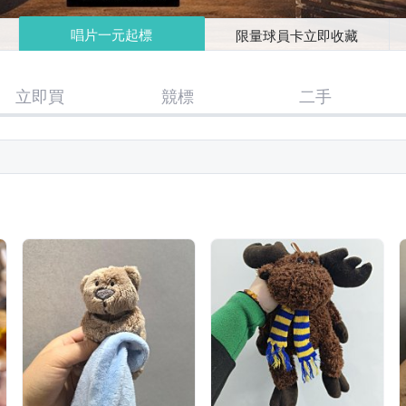
唱片一元起標
限量球員卡立即收藏
立即買
競標
二手