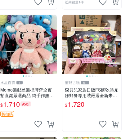
近期銷量1件
水星百貨
董爺古玩
1
61
Momo熊郵差熊標牌齊全實
森貝兒家族日版FS餅乾熊兄
拍直銷嚴選商品 純手作無修
妹野餐專用裝嚴選全新未開
圖可收藏 郵差熊 Momo熊
封，包含兩組大童款紙盒
1,710
1,720
95折
$
$
標牌 商品
裝，適合收藏與分享。 餅乾
熊兄妹、野餐、收藏
折扣碼