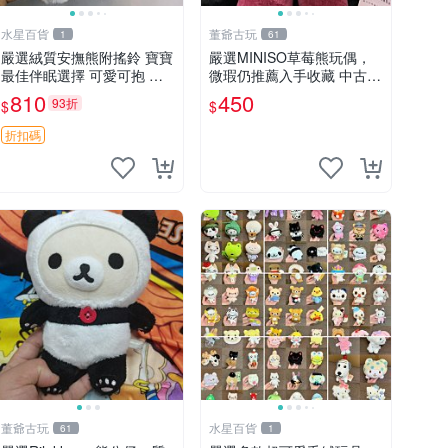
水星百貨
董爺古玩
1
61
嚴選絨質安撫熊附搖鈴 寶寶
嚴選MINISO草莓熊玩偶，
最佳伴眠選擇 可愛可抱 絨
微瑕仍推薦入手收藏 中古 M
毛玩具 安撫熊 嬰兒用
INISO 草莓熊 玩具 收藏
810
450
93折
$
$
折扣碼
董爺古玩
水星百貨
61
1