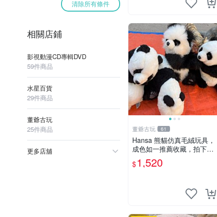
清除所有條件
相關店鋪
影視動漫CD專輯DVD
59件商品
水星百貨
29件商品
董爺古玩
25件商品
董爺古玩
61
Hansa 熊貓仿真毛絨玩具，
成色如一推薦收藏，拍下無
更多店舖
疑心 熊貓 毛絨玩具 收藏
1,520
$