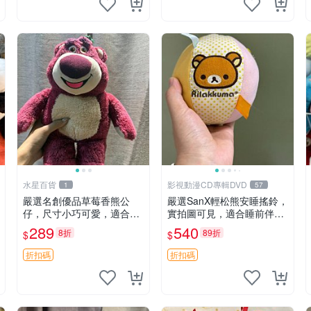
水星百貨
影視動漫CD專輯DVD
1
57
嚴選名創優品草莓香熊公
嚴選SanX輕松熊安睡搖鈴，
仔，尺寸小巧可愛，適合收
實拍圖可見，適合睡前伴
藏賞玩 30cm 玩具 公仔 草
侶， Picks安撫好物 0325
289
540
8折
89折
$
$
莓熊
懸吊 電腦
折扣碼
折扣碼