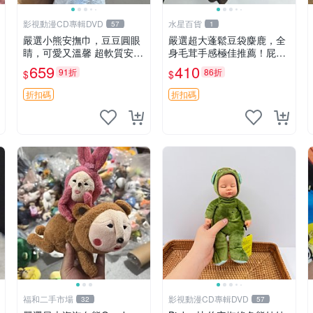
影視動漫CD專輯DVD
水星百貨
57
1
嚴選小熊安撫巾，豆豆圓眼
嚴選超大蓬鬆豆袋麋鹿，全
睛，可愛又溫馨 超軟質安撫
身毛茸手感極佳推薦！屁股
巾，豆豆設計，哄睡好幫手
與四肢填充均勻，適合收藏
659
410
91折
86折
$
$
約克豆豆眼安撫巾 數碼豆豆
與孩童共賞。 麋鹿 豆袋 毛
眼
茸玩具
折扣碼
折扣碼
福和二手市場
影視動漫CD專輯DVD
32
57