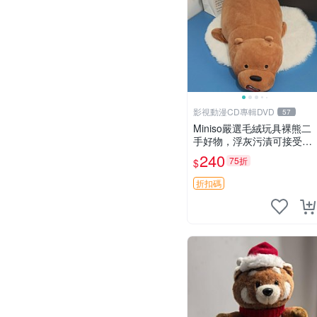
影視動漫CD專輯DVD
57
Miniso嚴選毛絨玩具裸熊二
手好物，浮灰污漬可接受。
請詳閱照片再下單，售出不
240
75折
$
退不換。全新品相收藏推
薦。 裸熊 毛絨玩具 收藏
折扣碼