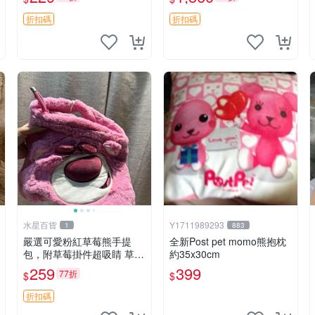
紀念 金屬搖鈴 新手媽咪推
加熱，適合各個年齡層，冷
薦 長頸鹿 抓rary 搖鈴
暖兩用享受抱抱樂趣，不容
折扣碼
折扣碼
錯過嚴選好物 溫暖 冷感
水星百貨
Y1711989293
1
883
嚴選可愛粉紅草莓熊手提
全新Post pet momo熊抱枕
包，附草莓掛件超吸睛 草莓
約35x30cm
熊手提包 草莓掛件 可愛port
259
399
77折
$
$
unese
折扣碼