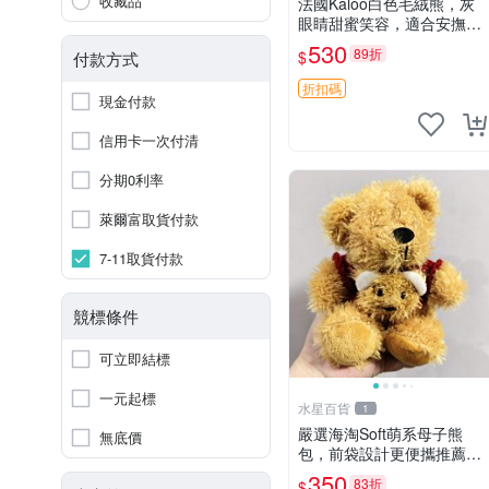
收藏品
法國Kaloo白色毛絨熊，灰
眼睛甜蜜笑容，適合安撫逗
趣可愛，柔軟面料手感佳。
530
89折
$
付款方式
14 白色安撫熊 毛絨玩具 寶
寶逗樂具
折扣碼
現金付款
信用卡一次付清
分期0利率
萊爾富取貨付款
7-11取貨付款
競標條件
可立即結標
一元起標
水星百貨
1
嚴選海淘Soft萌系母子熊
無底價
包，前袋設計更便攜推薦收
藏 母子熊 軟綿綿 包包
350
83折
$