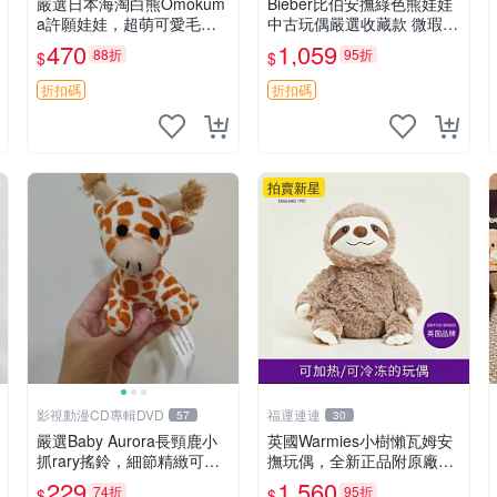
嚴選日本海淘白熊Omokum
Bieber比伯安撫綠色熊娃娃
a許願娃娃，超萌可愛毛絨
中古玩偶嚴選收藏款 微瑕輕
公仔推薦收藏 白熊 Omoku
度使用 Bieber綠熊娃娃 中
470
1,059
88折
95折
$
$
ma 毛絨玩具 偽裝娃娃 玩具
古玩偶 微瑕
擺飾
折扣碼
折扣碼
拍賣新星
影視動漫CD專輯DVD
福運連連
57
30
嚴選Baby Aurora長頸鹿小
英國Warmies小樹懶瓦姆安
抓rary搖鈴，細節精緻可聆
撫玩偶，全新正品附原廠吊
聽清脆鈴音 軟萌可愛 定制
牌與防塵袋，內藏薰衣草可
229
1,560
74折
95折
$
$