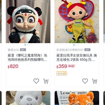
董爺古玩
影視動漫CD專輯DVD
61
57
嚴選《哪吒之魔童鬧海》泡
嚴選拉瑪澤女孩安撫玩具 滿
泡瑪特抱抱系列熊貓哪吒搪
意送補包 2號裝 650g 匹配
膠臉毛絨， STATE：如圖顯
嬰幼童舒壓好伴侶 女孩專用
820
359
84折
$
$
示 哪吒 毛絨公仔 泡泡瑪特
安心選擇 安撫玩偶 衝包 玩
具
折扣碼