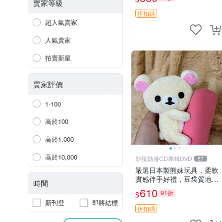
賣家等級
折扣碼
超人氣賣家
人氣賣家
拍賣新星
賣家評價
1-100
高於100
高於1,000
高於10,000
影視動漫CD專輯DVD
57
嚴選日本製熊妹玩具，柔軟
實感伴手好禮，豆袋質地手
時間
感佳，抱枕小熊 recom 推薦
610
91折
$
白色豆袋 玩具
新刊登
即將結標
折扣碼