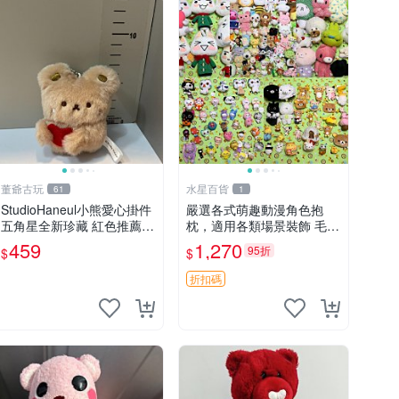
董爺古玩
水星百貨
61
1
StudioHaneul小熊愛心掛件
嚴選各式萌趣動漫角色抱
五角星全新珍藏 紅色推薦收
枕，適用各類場景裝飾 毛絨
藏 玩具掛飾 掛件 新品
玩具、卡通抱枕、趣味玩偶
459
1,270
95折
$
$
折扣碼