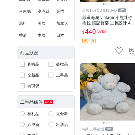
影視動漫CD專輯DVD
台東縣
澎湖縣
金門
57
嚴選海淘 vintage 小熊迷你
抱枕 憶記臀部 豆包設計 4c
馬祖
美國
加拿大
m 高 推薦收藏 迷你豆包小
440
87折
$
熊、高臀部、豆袋抱枕
香港
中國
日本
折扣碼
商品狀況
直購品
競標品
全新品
二手品
有現貨
二手品條件
NEW
福利品
近全新
八成新
出清品
福和二手市場
32