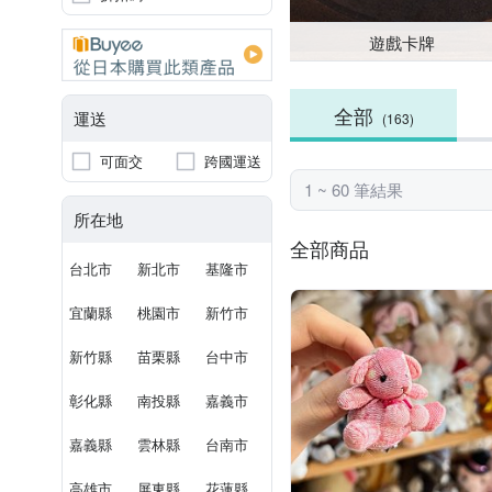
遊戲卡牌
全部
運送
(163)
可面交
跨國運送
1 ~ 60 筆結果
所在地
全部商品
台北市
新北市
基隆市
宜蘭縣
桃園市
新竹市
新竹縣
苗栗縣
台中市
彰化縣
南投縣
嘉義市
嘉義縣
雲林縣
台南市
高雄市
屏東縣
花蓮縣