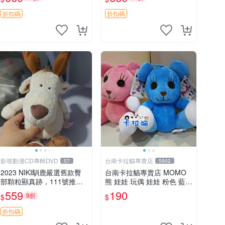
郵電熊 中古玩偶
吊牌收藏。藍鼻子小熊，值
得擁有 玩具 憶熊
折扣碼
折扣碼
影視動漫CD專輯DVD
台南卡拉貓專賣店
57
5902
2023 NIKI馴鹿嚴選舊款臀
台南卡拉貓專賣店 MOMO
部顆粒顯真跡，111號推薦
熊 娃娃 玩偶 娃娃 粉色 藍色
珍藏品 馴鹿 舊款 尾巴顆粒
2色分售
559
190
9折
$
$
折扣碼