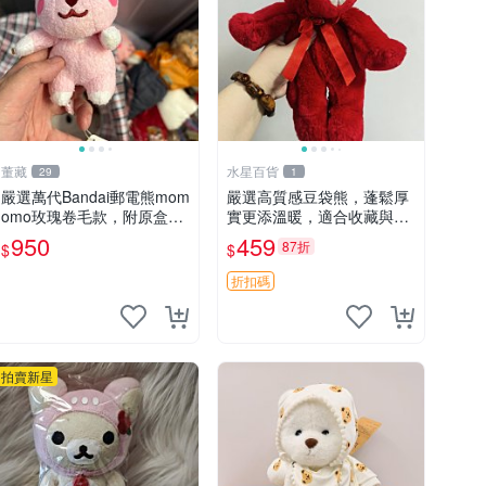
董藏
水星百貨
29
1
嚴選萬代Bandai郵電熊mom
嚴選高質感豆袋熊，蓬鬆厚
omo玫瑰卷毛款，附原盒與
實更添溫暖，適合收藏與休
吊牌，粉嫩可愛入手即柔軟
憩。前胸填充飽滿，背部亦
950
459
87折
$
$
～ 玫瑰卷毛 郵電熊 正品
具優雅設計。 豆袋熊 保暖
溫柔 蓬松
折扣碼
拍賣新星