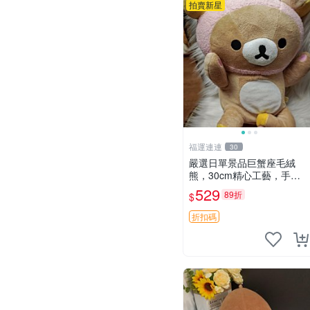
拍賣新星
福運連連
30
嚴選日單景品巨蟹座毛絨
熊，30cm精心工藝，手感
軟糯推薦收藏送人 巨蟹座
529
89折
$
毛絨玩具 精緻做工
折扣碼