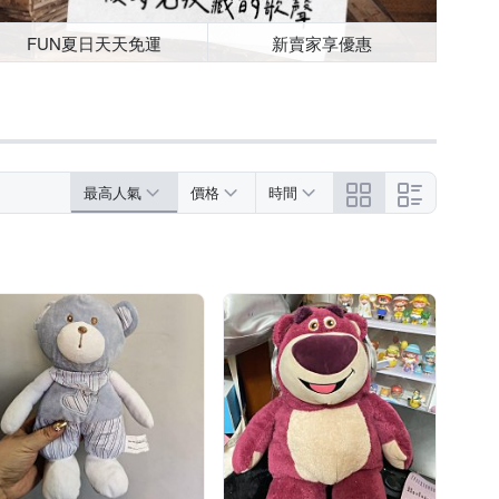
FUN夏日天天免運
新賣家享優惠
最高人氣
價格
時間