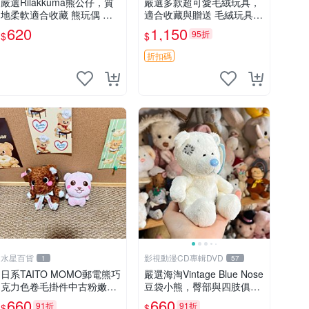
嚴選Rilakkuma熊公仔，質
嚴選多款超可愛毛絨玩具，
地柔軟適合收藏 熊玩偶 柔
適合收藏與贈送 毛絨玩具、
軟 公仔 收藏
抱枕、公仔
620
1,150
95折
$
$
折扣碼
水星百貨
影視動漫CD專輯DVD
1
57
日系TAITO MOMO郵電熊巧
嚴選海淘Vintage Blue Nose
克力色卷毛掛件中古粉嫩玩
豆袋小熊，臀部與四肢俱
偶微瑕推薦 postpet momo
全，坐高11公分，附原盒與
660
660
91折
91折
$
$