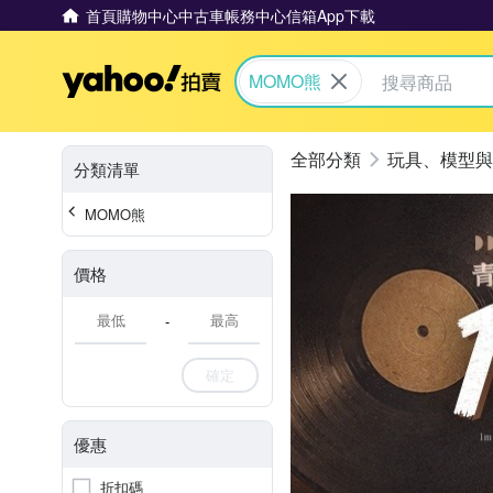
首頁
購物中心
中古車
帳務中心
信箱
App下載
Yahoo拍賣
MOMO熊
玩具、模型與
分類清單
MOMO熊
價格
-
確定
優惠
折扣碼