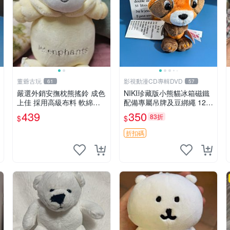
董爺古玩
影視動漫CD專輯DVD
61
57
嚴選外銷安撫枕熊搖鈴 成色
NIKI珍藏版小熊貓冰箱磁鐵
上佳 採用高級布料 軟綿適
配備專屬吊牌及豆綁繩 12c
合收藏 安心選購 安撫枕 熊
m 廢品嚴選 好評推薦 小熊
439
350
83折
$
$
玩具 搖鈴
貓冰箱貼 磁鐵掛件 冰箱飾
品
折扣碼