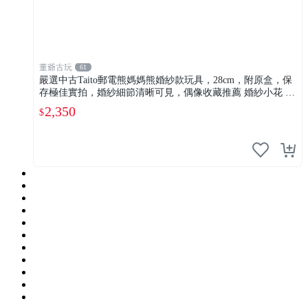
董爺古玩
61
嚴選中古Taito郵電熊媽媽熊婚紗款玩具，28cm，附原盒，保
存極佳實拍，婚紗細節清晰可見，偶像收藏推薦 婚紗小花 玩
具 模型
2,350
$