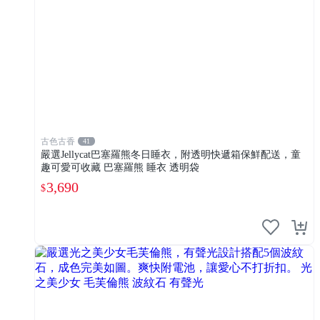
古色古香
41
嚴選Jellycat巴塞羅熊冬日睡衣，附透明快遞箱保鮮配送，童
趣可愛可收藏 巴塞羅熊 睡衣 透明袋
3,690
$