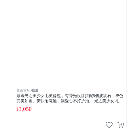
董爺古玩
61
嚴選光之美少女毛芙倫熊，有聲光設計搭配5個波紋石，成色
完美如圖。爽快附電池，讓愛心不打折扣。 光之美少女 毛芙
倫熊 波紋石 有聲光
3,050
$