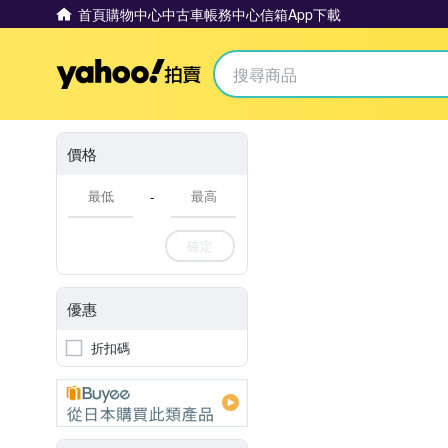
首頁
購物中心
中古車
帳務中心
信箱
App下載
Yahoo拍賣
價格
-
確定
優惠
折扣碼