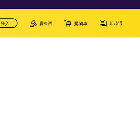
登入
賣東西
購物車
即時通