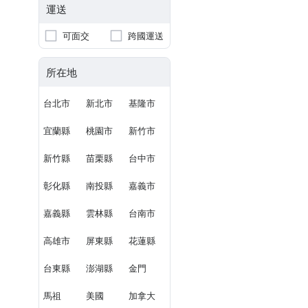
運送
可面交
跨國運送
所在地
台北市
新北市
基隆市
宜蘭縣
桃園市
新竹市
新竹縣
苗栗縣
台中市
彰化縣
南投縣
嘉義市
嘉義縣
雲林縣
台南市
高雄市
屏東縣
花蓮縣
台東縣
澎湖縣
金門
馬祖
美國
加拿大