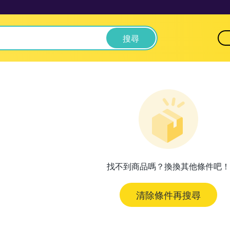
搜尋
找不到商品嗎？換換其他條件吧！
清除條件再搜尋