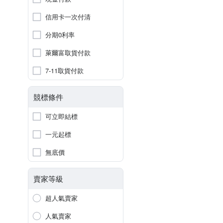
信用卡一次付清
分期0利率
萊爾富取貨付款
7-11取貨付款
競標條件
可立即結標
一元起標
無底價
賣家等級
超人氣賣家
人氣賣家