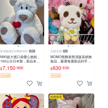
影視動漫CD專輯DVD
水星百貨
57
1
NIKI超大號口袋愛心抱枕，
MOMO熊郵差熊清版直銷無
100公分日本製，新品未拆
疑品，嚴選每週新品到手。
封 胖嘟嘟收藏推薦 愛心抱
紅薯啵啵鮮果間 郵差熊 清
7,150
630
95折
91折
$
$
枕 日本 抱枕
版 紅薯啵啵間
折扣碼
折扣碼
拍賣新星