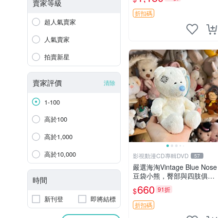
賣家等級
折扣碼
超人氣賣家
人氣賣家
拍賣新星
賣家評價
清除
1-100
高於100
高於1,000
高於10,000
影視動漫CD專輯DVD
57
嚴選海淘Vintage Blue Nose
豆袋小熊，臀部與四肢俱
時間
全，坐高11公分，附原盒與
660
91折
$
吊牌收藏。藍鼻子小熊，值
新刊登
即將結標
得擁有 玩具 憶熊
折扣碼