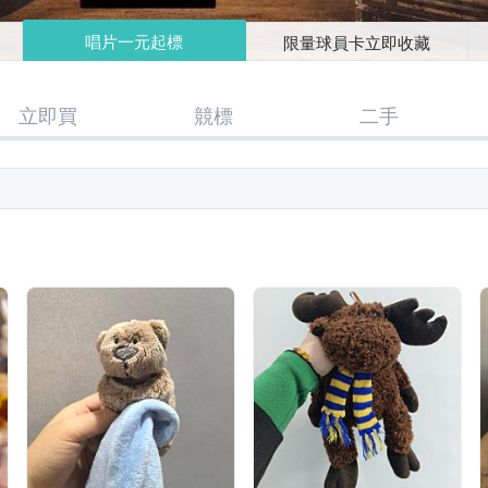
唱片一元起標
限量球員卡立即收藏
立即買
競標
二手