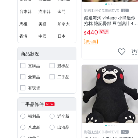
影視動漫CD專輯DVD
台東縣
澎湖縣
金門
57
嚴選海淘 vintage 小熊迷你
抱枕 憶記臀部 豆包設計 4c
馬祖
美國
加拿大
m 高 推薦收藏 迷你豆包小
440
87折
$
熊、高臀部、豆袋抱枕
香港
中國
日本
折扣碼
商品狀況
直購品
競標品
全新品
二手品
有現貨
二手品條件
NEW
福利品
近全新
八成新
出清品
影視動漫CD專輯DVD
57