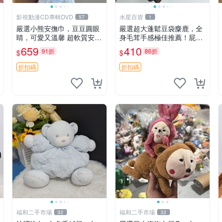
影視動漫CD專輯DVD
水星百貨
57
1
嚴選小熊安撫巾，豆豆圓眼
嚴選超大蓬鬆豆袋麋鹿，全
睛，可愛又溫馨 超軟質安撫
身毛茸手感極佳推薦！屁股
巾，豆豆設計，哄睡好幫手
與四肢填充均勻，適合收藏
659
410
91折
86折
$
$
約克豆豆眼安撫巾 數碼豆豆
與孩童共賞。 麋鹿 豆袋 毛
眼
茸玩具
折扣碼
折扣碼
福和二手市場
福和二手市場
32
32