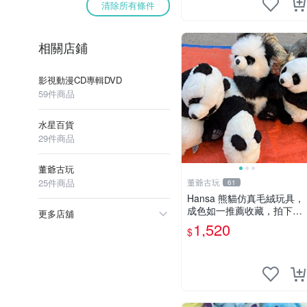
清除所有條件
相關店鋪
影視動漫CD專輯DVD
59件商品
水星百貨
29件商品
董爺古玩
25件商品
董爺古玩
61
Hansa 熊貓仿真毛絨玩具，
成色如一推薦收藏，拍下無
更多店舖
疑心 熊貓 毛絨玩具 收藏
1,520
$