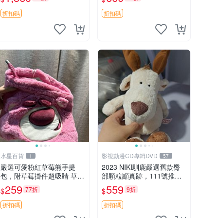
加熱，適合各個年齡層，冷
郵電熊 中古玩偶
暖兩用享受抱抱樂趣，不容
折扣碼
折扣碼
錯過嚴選好物 溫暖 冷感
水星百貨
影視動漫CD專輯DVD
1
57
嚴選可愛粉紅草莓熊手提
2023 NIKI馴鹿嚴選舊款臀
包，附草莓掛件超吸睛 草莓
部顆粒顯真跡，111號推薦
熊手提包 草莓掛件 可愛port
珍藏品 馴鹿 舊款 尾巴顆粒
259
559
77折
9折
$
$
unese
折扣碼
折扣碼