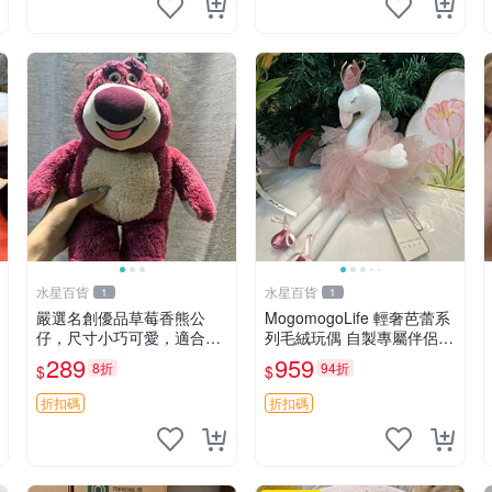
水星百貨
水星百貨
1
1
嚴選名創優品草莓香熊公
MogomogoLife 輕奢芭蕾系
仔，尺寸小巧可愛，適合收
列毛絨玩偶 自製專屬伴侶
藏賞玩 30cm 玩具 公仔 草
帶標牌全新成色 芭蕾系列
289
959
8折
94折
$
$
莓熊
毛絨玩偶 安撫玩具 新款上
架
折扣碼
折扣碼