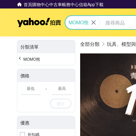
首頁
購物中心
中古車
帳務中心
信箱
App下載
Yahoo拍賣
MOMO熊
玩具、模型與
分類清單
MOMO熊
價格
-
確定
優惠
折扣碼