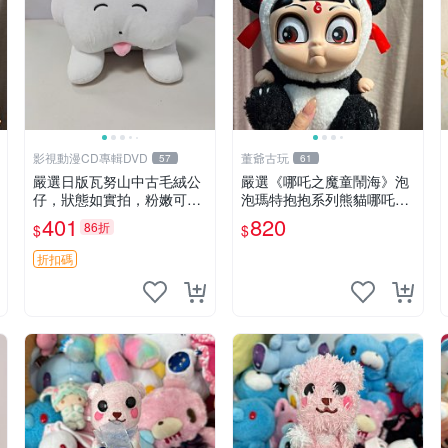
影視動漫CD專輯DVD
董爺古玩
57
61
嚴選日版瓦努山中古毛絨公
嚴選《哪吒之魔童鬧海》泡
仔，狀態如實拍，粉嫩可愛
泡瑪特抱抱系列熊貓哪吒搪
粉絲必備。中古珍藏保管精
膠臉毛絨， STATE：如圖顯
401
820
86折
$
$
細，紙箱氣泡膜包裝妥帖送
示 哪吒 毛絨公仔 泡泡瑪特
達。 中古玩偶 玩具 毛絨公
折扣碼
仔