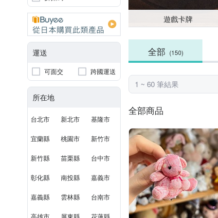
遊戲卡牌
全部
運送
(150)
可面交
跨國運送
1 ~ 60 筆結果
所在地
全部商品
台北市
新北市
基隆市
宜蘭縣
桃園市
新竹市
新竹縣
苗栗縣
台中市
彰化縣
南投縣
嘉義市
嘉義縣
雲林縣
台南市
高雄市
屏東縣
花蓮縣