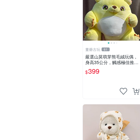
董爺古玩
61
嚴選山莫萌芽熊毛絨玩偶，
身高35公分，觸感極佳推薦
收藏 萌芽熊 毛絨玩偶 串珠
399
$
玩偶