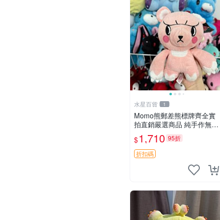
水星百貨
1
Momo熊郵差熊標牌齊全實
拍直銷嚴選商品 純手作無修
圖可收藏 郵差熊 Momo熊
1,710
95折
$
標牌 商品
折扣碼