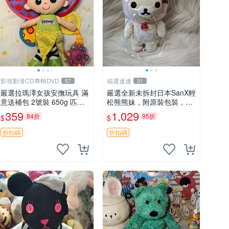
影視動漫CD專輯DVD
福運連連
57
31
嚴選拉瑪澤女孩安撫玩具 滿
嚴選全新未拆封日本SanX輕
意送補包 2號裝 650g 匹配
松熊熊妹，附原裝包裝，毛
嬰幼童舒壓好伴侶 女孩專用
絨質地極佳，細膩可愛，推
359
1,029
84折
95折
$
$
安心選擇 安撫玩偶 衝包 玩
薦收藏兼送禮，適合女性好
具
友或家人，限量釋出。鬆
折扣碼
折扣碼
熊、熊玩偶、收藏品