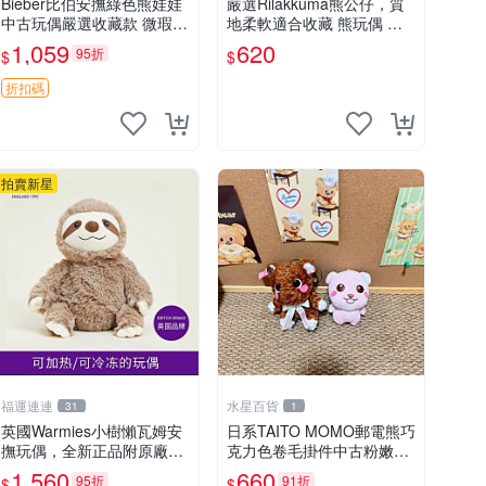
Bieber比伯安撫綠色熊娃娃
嚴選Rilakkuma熊公仔，質
中古玩偶嚴選收藏款 微瑕輕
地柔軟適合收藏 熊玩偶 柔
度使用 Bieber綠熊娃娃 中
軟 公仔 收藏
1,059
620
95折
$
$
古玩偶 微瑕
折扣碼
拍賣新星
福運連連
水星百貨
31
1
英國Warmies小樹懶瓦姆安
日系TAITO MOMO郵電熊巧
撫玩偶，全新正品附原廠吊
克力色卷毛掛件中古粉嫩玩
牌與防塵袋，內藏薰衣草可
偶微瑕推薦 postpet momo
1,560
660
95折
91折
$
$