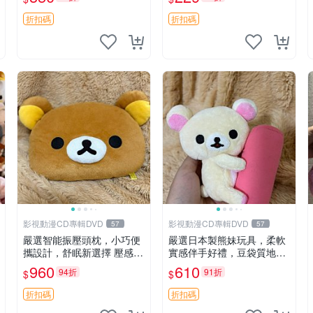
紀念 金屬搖鈴 新手媽咪推
薦 長頸鹿 抓rary 搖鈴
折扣碼
折扣碼
影視動漫CD專輯DVD
影視動漫CD專輯DVD
57
57
嚴選智能振壓頭枕，小巧便
嚴選日本製熊妹玩具，柔軟
攜設計，舒眠新選擇 壓感震
實感伴手好禮，豆袋質地手
動頭枕 確切尺寸 小巧便攜
感佳，抱枕小熊 recom 推薦
960
610
94折
91折
$
$
白色豆袋 玩具
折扣碼
折扣碼