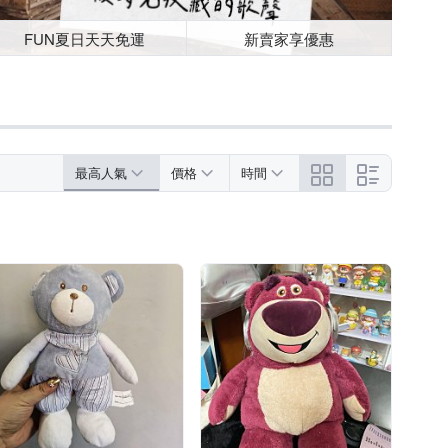
FUN夏日天天免運
新賣家享優惠
最高人氣
價格
時間