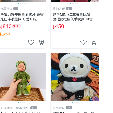
水星百貨
董爺古玩
1
61
嚴選絨質安撫熊附搖鈴 寶寶
嚴選MINISO草莓熊玩偶，
最佳伴眠選擇 可愛可抱 絨
微瑕仍推薦入手收藏 中古 M
毛玩具 安撫熊 嬰兒用
INISO 草莓熊 玩具 收藏
810
450
93折
$
$
折扣碼
影視動漫CD專輯DVD
董爺古玩
57
61