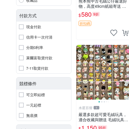
收藏品
熊本熊中古毛絨公仔嚴選好
物，高度49cm紙箱寄送 熊
本熊 中古 毛絨公仔
580
9折
$
付款方式
折扣碼
現金付款
信用卡一次付清
分期0利率
萊爾富取貨付款
7-11取貨付款
競標條件
可立即結標
一元起標
水星百貨
1
嚴選多款超可愛毛絨玩具，
無底價
適合收藏與贈送 毛絨玩具、
抱枕、公仔
1,150
95折
$