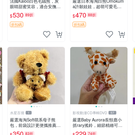
法國Kaloo白色毛絨熊，灰
嚴選日本海淘白熊Omokum
眼睛甜蜜笑容，適合安撫逗
a許願娃娃，超萌可愛毛絨
趣可愛，柔軟面料手感佳。
公仔推薦收藏 白熊 Omoku
530
470
89折
88折
$
$
14 白色安撫熊 毛絨玩具 寶
ma 毛絨玩具 偽裝娃娃 玩具
寶逗樂具
擺飾
折扣碼
折扣碼
水星百貨
影視動漫CD專輯DVD
1
57
嚴選海淘Soft萌系母子熊
嚴選Baby Aurora長頸鹿小
包，前袋設計更便攜推薦收
抓rary搖鈴，細節精緻可聆
藏 母子熊 軟綿綿 包包
聽清脆鈴音 軟萌可愛 定制
350
229
83折
74折
$
$