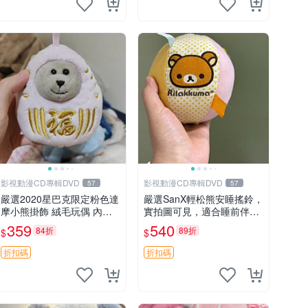
影視動漫CD專輯DVD
影視動漫CD專輯DVD
57
57
嚴選2020星巴克限定粉色達
嚴選SanX輕松熊安睡搖鈴，
摩小熊掛飾 絨毛玩偶 內裡
實拍圖可見，適合睡前伴
小熊 可愛 御用伴侶 默認微
侶， Picks安撫好物 0325
359
540
84折
89折
$
$
暇 售後自理 小熊掛飾 星巴
懸吊 電腦
克 限量版
折扣碼
折扣碼