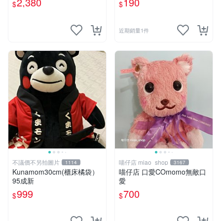
2,380
190
$
$
近期銷量1件
不議價不另拍圖片
喵仔店 miao_shop
1114
3167
Kunamom30cm(櫃床橘袋）
喵仔店 口愛COmomo無敵口
95成新
愛
999
700
$
$