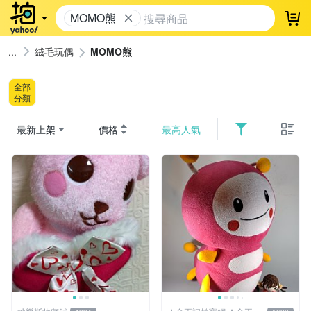
MOMO熊
登
絨毛玩偶
MOMO熊
全部
分類
最新上架
價格
最高人氣