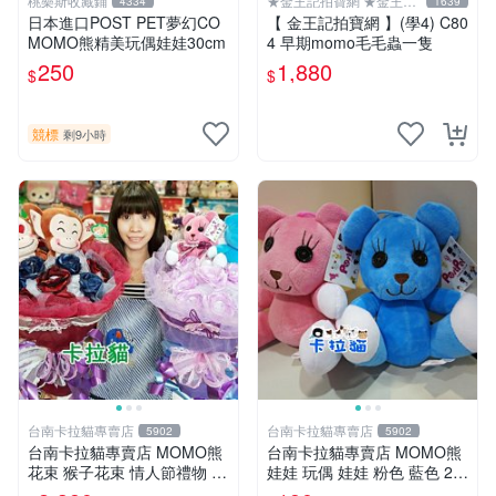
桃樂斯收藏鋪
★金王記拍寶網 ★金王記
4334
1639
拍寶趣
日本進口POST PET夢幻CO
【 金王記拍寶網 】(學4) C80
MOMO熊精美玩偶娃娃30cm
4 早期momo毛毛蟲一隻
250
1,880
$
$
競標
剩9小時
台南卡拉貓專賣店
台南卡拉貓專賣店
5902
5902
台南卡拉貓專賣店 MOMO熊
台南卡拉貓專賣店 MOMO熊
花束 猴子花束 情人節禮物 二
娃娃 玩偶 娃娃 粉色 藍色 2色
選一 可繡字 可今天寄明天到
分售