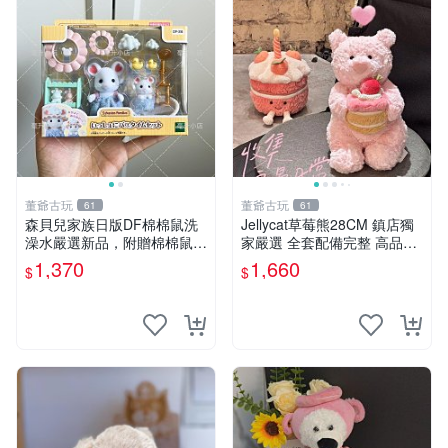
董爺古玩
董爺古玩
61
61
森貝兒家族日版DF棉棉鼠洗
Jellycat草莓熊28CM 鎮店獨
澡水嚴選新品，附贈棉棉鼠媽
家嚴選 全套配備完整 高品質
媽與嬰兒及配件。-paper盒
收藏好物 紋章 玩具熊 定制熊
1,370
1,660
$
$
裝，輕便設計方便攜帶。 棉
棉鼠 棉玩 公仔