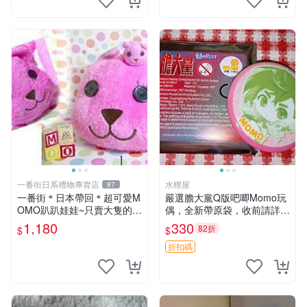
一番街日系禮物專賣店
水狸屋
87
一番街＊日本帶回＊超可愛M
嚴選膽大黨Q版吧唧Momo玩
OMO趴趴娃娃~只賣大隻的1
偶，全新帶原袋，收前請詳讀
號~單隻價～生日禮物
收物須知。非偏遠地區同城可
1,180
330
82折
$
$
取。 膽大黨 Q版 陳冠希 妙Q
玩偶
折扣碼