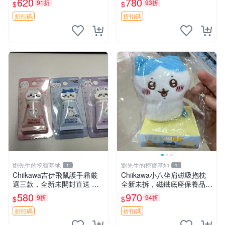
620
780
91折
93折
$
$
售 暴力熊 MOMO熊 日本版
嘲抱枕 小熊抱枕
櫥趣熊熊偶
折扣碼
折扣碼
劉先生的挖寶基地
劉先生的挖寶基地
1
1
Chiikawa吉伊飛鼠護手霜厳
Chiikawa小八坐肩磁吸抱枕
選三款，全新未開封直送 飛
全新未拆，磁鐵底座保養品專
鼠 護手霜 吉伊三款 新貨
用 磁鐵 磁吸 抱枕
580
970
9折
94折
$
$
折扣碼
折扣碼