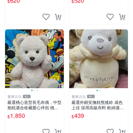
620
520
$
$
撫
董爺古玩
董爺古玩
61
61
嚴選桃心造型長毛布偶，中型
嚴選外銷安撫枕熊搖鈴 成色
抱枕適合收藏愛心伴侶 桃心
上佳 採用高級布料 軟綿適合
抱枕 布娃娃 猛咬布偶
收藏 安心選購 安撫枕 熊玩具
1,850
439
$
$
搖鈴