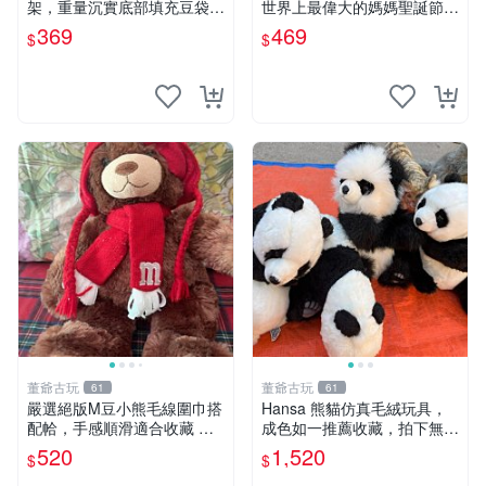
架，重量沉實底部填充豆袋，
世界上最偉大的媽媽聖誕節推
手機遙控器最佳架設選擇推薦
薦禮物 五角星 兒童玩具 母親
369
469
$
$
直播遙控器支架 毛絨玩具 支
節
架架設
董爺古玩
董爺古玩
61
61
嚴選絕版M豆小熊毛線圍巾搭
Hansa 熊貓仿真毛絨玩具，
配帢，手感順滑適合收藏 絕
成色如一推薦收藏，拍下無疑
版M豆小熊、圍巾、毛線帢
心 熊貓 毛絨玩具 收藏
520
1,520
$
$
經典好搭