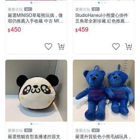
董爺古玩
董爺古玩
61
61
嚴選MINISO草莓熊玩偶，微
StudioHaneul小熊愛心掛件
瑕仍推薦入手收藏 中古 MINI
五角星全新珍藏 紅色推薦收
SO 草莓熊 玩具 收藏
藏 玩具掛飾 掛件 新品
450
459
$
$
董爺古玩
董爺古玩
61
61
嚴選熊貓造型直播遙控器支
嚴選外貿藍色小熊毛絨玩具，