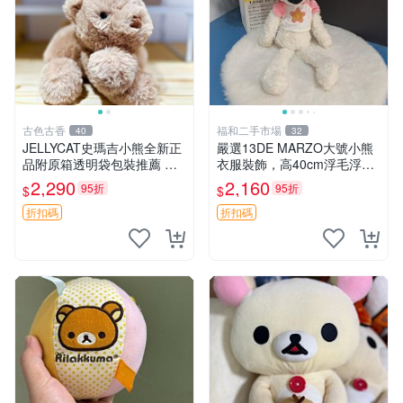
古色古香
福和二手市場
40
32
JELLYCAT史瑪吉小熊全新正
嚴選13DE MARZO大號小熊
品附原箱透明袋包裝推薦 透
衣服裝飾，高40cm浮毛浮
明袋 包裝盒 史瑪吉小熊
灰，詳觀後再拍。二手收藏請
2,290
2,160
95折
95折
$
$
珍惜。 13DE MARZO 二手
小熊 衣服裝飾
折扣碼
折扣碼