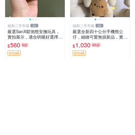
福和二手市場
福和二手市場
32
32
嚴選SanX鬆弛熊安撫玩具，
嚴選全新四十公分手機熊公
實拍展示，適合哄睡好選擇
仔，細緻可愛無損新品，實拍
電腦玩具 安撫用品
展現萌趣風采 潘朵拉 熊抱枕
560
1,030
9折
95折
$
$
折扣碼
折扣碼