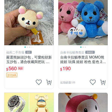
福和二手市場
台南卡拉貓專賣店
32
5902
嚴選熊妹頭沙包，可愛粒狀新
台南卡拉貓專賣店 MOMO熊
玉沙包，適合收藏與把玩 熊
娃娃 玩偶 娃娃 粉色 藍色 2色
妹 沙包 玉石
分售
560
190
9折
$
$
折扣碼
近期銷量1件