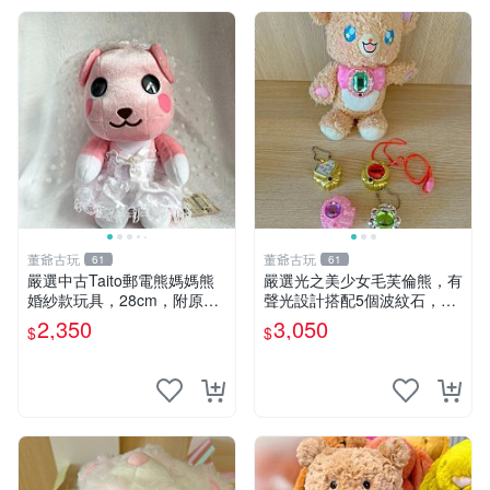
董爺古玩
董爺古玩
61
61
嚴選中古Taito郵電熊媽媽熊
嚴選光之美少女毛芙倫熊，有
婚紗款玩具，28cm，附原
聲光設計搭配5個波紋石，成
盒，保存極佳實拍，婚紗細節
色完美如圖。爽快附電池，讓
2,350
3,050
$
$
清晰可見，偶像收藏推薦 婚
愛心不打折扣。 光之美少女
紗小花 玩具 模型
毛芙倫熊 波紋石 有聲光