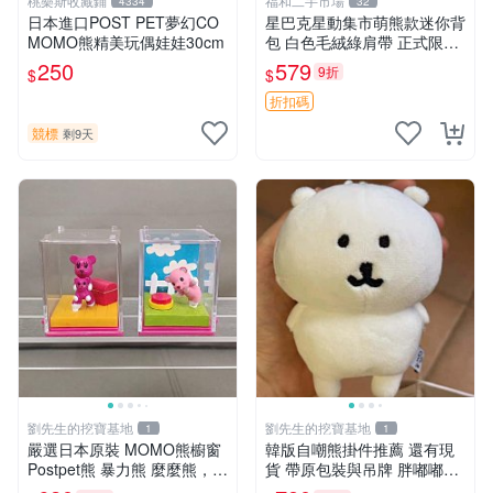
桃樂斯收藏鋪
福和二手市場
4334
32
日本進口POST PET夢幻CO
星巴克星動集市萌熊款迷你背
MOMO熊精美玩偶娃娃30cm
包 白色毛絨綠肩帶 正式限量
版 新品 上市未拆封 尺寸約20
250
579
9折
$
$
公分 超適合收藏 迷你背包 毛
絨玩具 背包配件
折扣碼
競標
剩9天
劉先生的挖寶基地
劉先生的挖寶基地
1
1
嚴選日本原裝 MOMO熊櫥窗
韓版自嘲熊掛件推薦 還有現
Postpet熊 暴力熊 麼麼熊，實
貨 帶原包裝與吊牌 胖嘟嘟超
物精緻收藏無損，二手誠意出
可愛 毛絨手感佳 小熊掛件 自