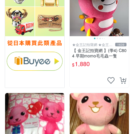
★金王記拍寶網 ★金王記
1639
拍寶趣
【 金王記拍寶網 】(學4) C80
4 早期momo毛毛蟲一隻
1,880
$