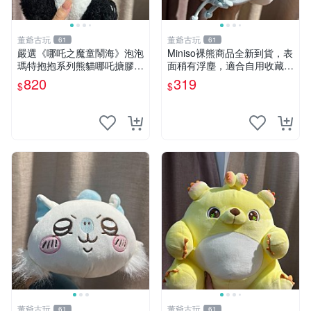
董爺古玩
董爺古玩
61
61
嚴選《哪吒之魔童鬧海》泡泡
Miniso裸熊商品全新到貨，表
瑪特抱抱系列熊貓哪吒搪膠臉
面稍有浮塵，適合自用收藏嚴
毛絨， STATE：如圖顯示 哪
選款。 裸熊 商品 裸熊玩偶
820
319
$
$
吒 毛絨公仔 泡泡瑪特
董爺古玩
董爺古玩
61
61