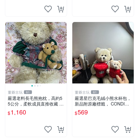
董爺古玩
董爺古玩
61
61
嚴選老料長毛熊抱枕，高約5
嚴選星巴克毛絨小熊水杯包，
5公分，柔軟成員直推收藏 長
新品附原廠標籤， CONDITI
毛熊 柔軟熊抱枕 55公分
ON 良好，詳情請參閱商品圖
1,160
569
$
$
片。 星巴克 毛絨小熊 水杯包