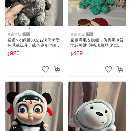
董爺古玩
董爺古玩
61
61
嚴選Nici絕版30左右浣熊漸變
嚴選卷毛安撫熊，仿舊毛巾質
色毛絨玩具，成色優良伴隨原
地超可愛 剪標珍藏品 老式毛
廠牌標 浣熊 玩具 毛絨
巾質地 安撫熊 款式
920
469
$
$