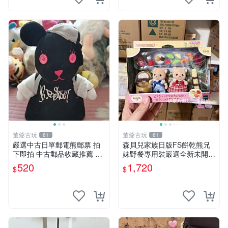
董爺古玩
董爺古玩
61
61
嚴選中古日單郵電熊郵票 拍
森貝兒家族日版FS餅乾熊兄
下即拍 中古郵品收藏推薦 郵
妹野餐專用裝嚴選全新未開
票 郵電熊 日本
封，包含兩組大童款紙盒裝，
520
1,720
$
$
適合收藏與分享。 餅乾熊兄
妹、野餐、收藏