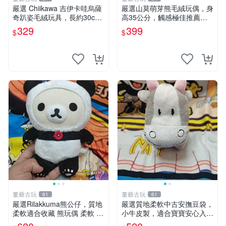
嚴選 Chiikawa 吉伊卡哇烏薩
嚴選山莫萌芽熊毛絨玩偶，身
奇趴姿毛絨玩具，長約30c
高35公分，觸感極佳推薦收
m，質地超軟適合收藏 烏薩
藏 萌芽熊 毛絨玩偶 串珠玩偶
329
399
$
$
奇 Chiikawa 毛絨 超軟
董爺古玩
董爺古玩
61
61
嚴選Rilakkuma熊公仔，質地
嚴選質地柔軟中古安撫豆袋，
柔軟適合收藏 熊玩偶 柔軟 公
小牛皮製，適合寶寶安心入
仔 收藏
眠。 安撫豆袋 小牛皮 寶寶安