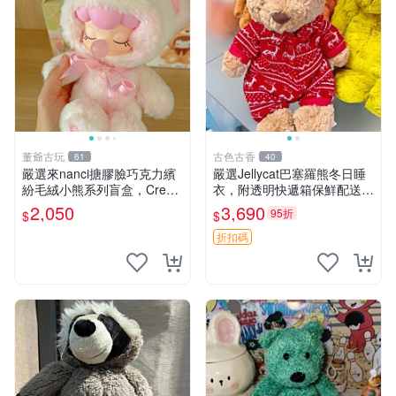
董爺古玩
古色古香
61
40
嚴選來nanci搪膠臉巧克力繽
嚴選Jellycat巴塞羅熊冬日睡
紛毛絨小熊系列盲盒，Crea
衣，附透明快遞箱保鮮配送，
my櫻花巧藝盲盒 隱藏款Crea
童趣可愛可收藏 巴塞羅熊 睡
2,050
3,690
95折
$
$
my櫻花巧藝 嬰熊盲盒娃娃 樂
衣 透明袋
趣盲盒
折扣碼