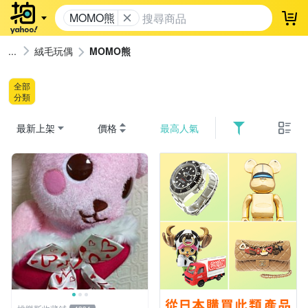
MOMO熊
登
絨毛玩偶
MOMO熊
全部
分類
最新上架
價格
最高人氣