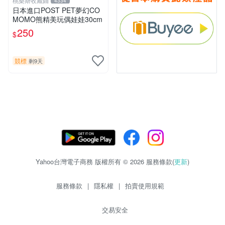
桃樂斯收藏鋪
4334
日本進口POST PET夢幻CO
MOMO熊精美玩偶娃娃30cm
250
$
競標
剩9天
Yahoo台灣電子商務 版權所有 © 2026 服務條款(
更新
)
服務條款
|
隱私權
|
拍賣使用規範
交易安全