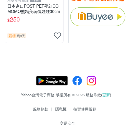
桃樂斯收藏鋪
4334
日本進口POST PET夢幻CO
MOMO熊精美玩偶娃娃30cm
250
$
競標
剩9天
Yahoo台灣電子商務 版權所有 © 2026 服務條款(
更新
)
服務條款
|
隱私權
|
拍賣使用規範
交易安全