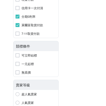
信用卡一次付清
分期0利率
萊爾富取貨付款
7-11取貨付款
競標條件
可立即結標
一元起標
無底價
賣家等級
超人氣賣家
人氣賣家