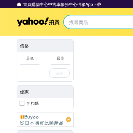
首頁
購物中心
中古車
帳務中心
信箱
App下載
Yahoo拍賣
價格
-
確定
優惠
折扣碼