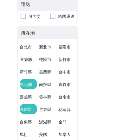
運送
可面交
跨國運送
所在地
台北市
新北市
基隆市
宜蘭縣
桃園市
新竹市
新竹縣
苗栗縣
台中市
彰化縣
南投縣
嘉義市
嘉義縣
雲林縣
台南市
高雄市
屏東縣
花蓮縣
台東縣
澎湖縣
金門
馬祖
美國
加拿大