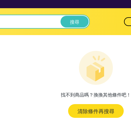
搜尋
找不到商品嗎？換換其他條件吧！
清除條件再搜尋