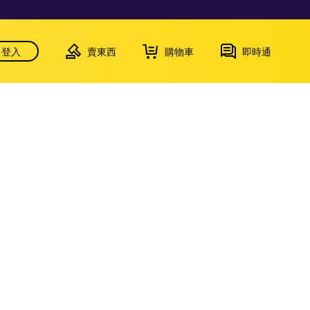
登入
賣東西
購物車
即時通