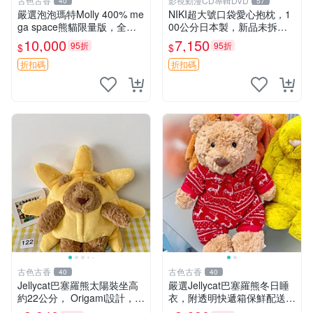
古色古香
影視動漫CD專輯DVD
40
57
嚴選泡泡瑪特Molly 400% me
NIKI超大號口袋愛心抱枕，1
ga space熊貓限量版，全新
00公分日本製，新品未拆封
附原Packaging。拍下即視頻
胖嘟嘟收藏推薦 愛心抱枕 日
10,000
7,150
95折
95折
$
$
確認。 泡泡瑪特 Molly 400%
本 抱枕
熊貓 新
折扣碼
折扣碼
古色古香
古色古香
40
40
Jellycat巴塞羅熊太陽裝坐高
嚴選Jellycat巴塞羅熊冬日睡
約22公分， Origami設計，來
衣，附透明快遞箱保鮮配送，
自越南。嚴選 Recommendat
童趣可愛可收藏 巴塞羅熊 睡