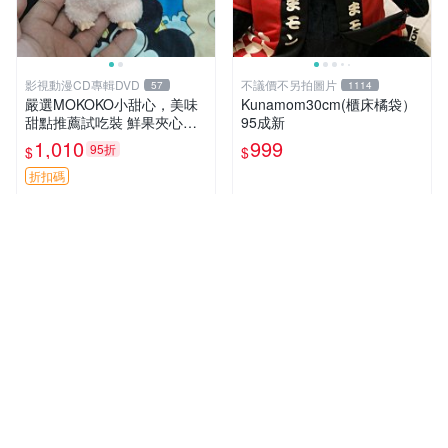
影視動漫CD專輯DVD
不議價不另拍圖片
57
1114
嚴選MOKOKO小甜心，美味
Kunamom30cm(櫃床橘袋）
甜點推薦試吃裝 鮮果夾心糖
95成新
果，甜蜜滋味享不停 薄荷草
1,010
999
95折
$
$
莓 奶油心 60粒 mini小甜心糖
果，水果味夾心零食裝 心形
折扣碼
糖果 60