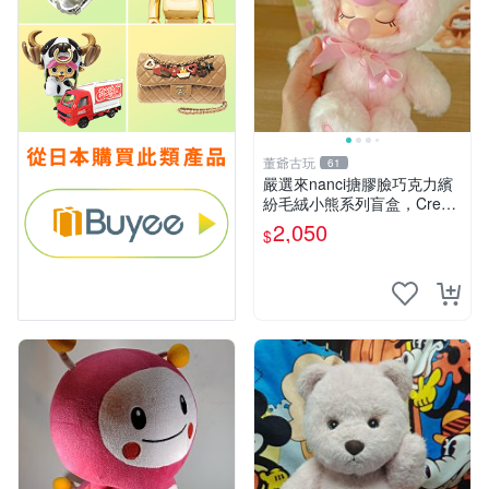
董爺古玩
61
嚴選來nanci搪膠臉巧克力繽
紛毛絨小熊系列盲盒，Crea
my櫻花巧藝盲盒 隱藏款Crea
2,050
$
my櫻花巧藝 嬰熊盲盒娃娃 樂
趣盲盒