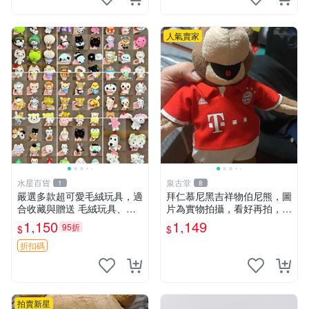
人氣賣家
水星百貨
泉古堂
1
8
嚴選多款超可愛毛絨玩具，適
拜仁慕尼黑吉祥物伯尼熊，圖
合收藏與贈送 毛絨玩具、抱
片為實物拍攝，看好再拍，不
枕、公仔
退不換-187978
1,150
1,149
95折
$
$
折扣碼
拍賣新星