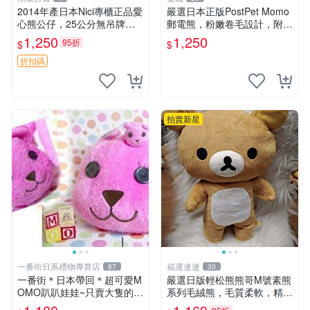
2014年產日本Nici專櫃正品愛
嚴選日本正版PostPet Momo
心熊公仔，25公分無吊牌全
郵電熊，粉嫩卷毛設計，附原
新 愛心熊 公仔 熊抱玩偶
裝包裝與吊牌，超Recomme
1,250
1,250
95折
$
$
nded收藏品 1095 玩偶 包裝
折扣碼
拍賣新星
一番街日系禮物專賣店
福運連連
87
30
一番街＊日本帶回＊超可愛M
嚴選日版輕松熊熊哥M號素熊
OMO趴趴娃娃~只賣大隻的1
系列毛絨熊，毛質柔軟，精緻
號~單隻價～生日禮物
可愛，尺寸35cm，保存狀態