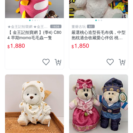
★金王記拍寶網 ★金王記
董爺古玩
1638
61
拍寶趣
【 金王記拍寶網 】(學4) C80
嚴選桃心造型長毛布偶，中型
4 早期momo毛毛蟲一隻
抱枕適合收藏愛心伴侶 桃心
抱枕 布娃娃 猛咬布偶
1,880
1,850
$
$