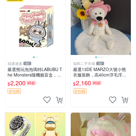
福運連連
福和二手市場
30
32
嚴選熊玩泡泡瑪特LABUBU T
嚴選13DE MARZO大號小熊
he Monsters隨機臉盲盒，萌
衣服裝飾，高40cm浮毛浮
趣馬卡龍設計 芝麻豆豆 LAB
灰，詳觀後再拍。二手收藏請
2,200
2,160
95折
95折
$
$
UBU LABUBU THE MONST
珍惜。 13DE MARZO 二手
ERS 橙色豆
小熊 衣服裝飾
折扣碼
折扣碼