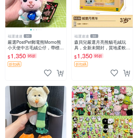
福運連連
福運連連
30
30
嚴選PostPet郵電熊Momo熊
森貝兒嚴選月亮熊貓毛絨玩
小天使中古毛絨公仔，帶標牌
具，全新未開封，質地柔軟適
保存完好。絕版稀有少見收藏
合收藏 月亮熊貓 毛絨玩具 新
1,350
1,350
95折
95折
$
$
品，微瑕可接受，狀態如圖。
款 儲倉直銷
所見即所得，毛絨精品嚴選推
折扣碼
折扣碼
薦。 中古收藏