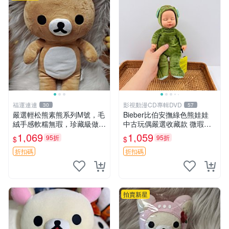
福運連連
影視動漫CD專輯DVD
30
57
嚴選輕松熊素熊系列M號，毛
Bieber比伯安撫綠色熊娃娃
絨手感軟糯無瑕，珍藏級做工
中古玩偶嚴選收藏款 微瑕輕
推薦收藏，尺寸35cm清晰可
度使用 Bieber綠熊娃娃 中古
1,069
1,059
95折
95折
$
$
見。中古毛絨、收藏精品、毛
玩偶 微瑕
絨玩具
折扣碼
折扣碼
拍賣新星