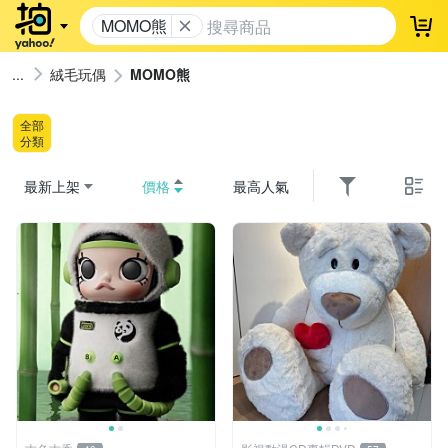
MOMO熊
登
絨毛玩偶
MOMO熊
全部
分類
最新上架
價格
最高人氣