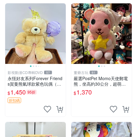
影視動漫CD專輯DVD
董爺古玩
57
61
永恆好友系列Forever Friend
嚴選PostPet Momo天使郵電
s賀曼熊氣球款紫色玩偶（鼻
熊，坐高約30公分，超萌可
子稍有磨損） 中古玩具 氣球
愛收藏首選 天使郵電熊 Mom
1,450
1,370
95折
$
$
熊 玩偶
o熊 玩具
折扣碼