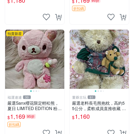
1,180
1,169
95折
$
$
優異。收藏或贈送皆為佳選。
中古 毛絨熊 毛玩偶
折扣碼
拍賣新星
福運連連
董爺古玩
30
61
嚴選Sanx櫻花限定輕松熊，
嚴選老料長毛熊抱枕，高約5
夏日 LIMITED EDITION 粉色
5公分，柔軟成員直推收藏 長
毛絨熊，背有拉鏈設計，肚內
毛熊 柔軟熊抱枕 55公分
1,169
1,160
95折
$
$
填充豆袋，精致工藝呈現，狀
態如新，適合收藏與送人 櫻
折扣碼
花、