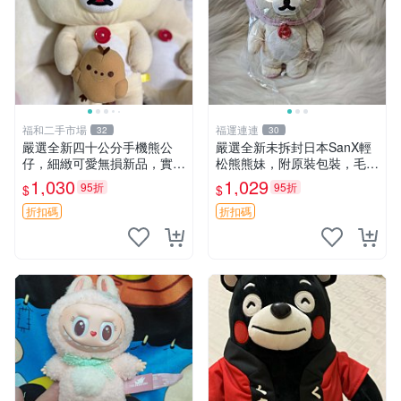
福和二手市場
福運連連
32
30
嚴選全新四十公分手機熊公
嚴選全新未拆封日本SanX輕
仔，細緻可愛無損新品，實拍
松熊熊妹，附原裝包裝，毛絨
展現萌趣風采 潘朵拉 熊抱枕
質地極佳，細膩可愛，推薦收
1,030
1,029
95折
95折
$
$
藏兼送禮，適合女性好友或家
人，限量釋出。鬆熊、熊玩
折扣碼
折扣碼
偶、收藏品