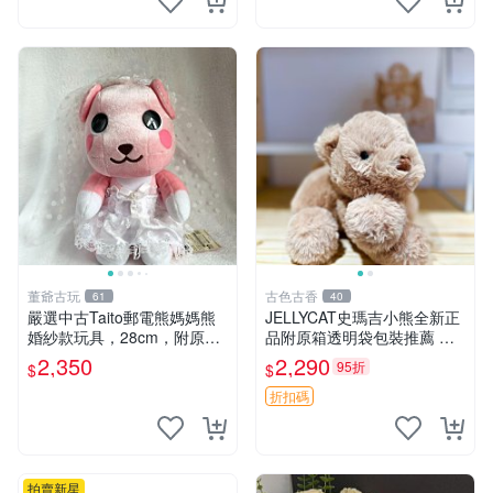
董爺古玩
古色古香
61
40
嚴選中古Taito郵電熊媽媽熊
JELLYCAT史瑪吉小熊全新正
婚紗款玩具，28cm，附原
品附原箱透明袋包裝推薦 透
盒，保存極佳實拍，婚紗細節
明袋 包裝盒 史瑪吉小熊
2,350
2,290
95折
$
$
清晰可見，偶像收藏推薦 婚
紗小花 玩具 模型
折扣碼
拍賣新星