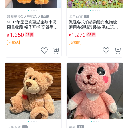
影視動漫CD專輯DVD
水星百貨
57
1
2007年星巴克聖誕企鵝小熊
嚴選各式萌趣動漫角色抱枕，
限量收藏 帽子可拆 高質手感
適用各類場景裝飾 毛絨玩
超愛 聖誕限定 星巴克企鵝 小
具、卡通抱枕、趣味玩偶
1,350
1,270
95折
95折
$
$
熊杯墊
折扣碼
折扣碼
水星百貨
董藏
1
29