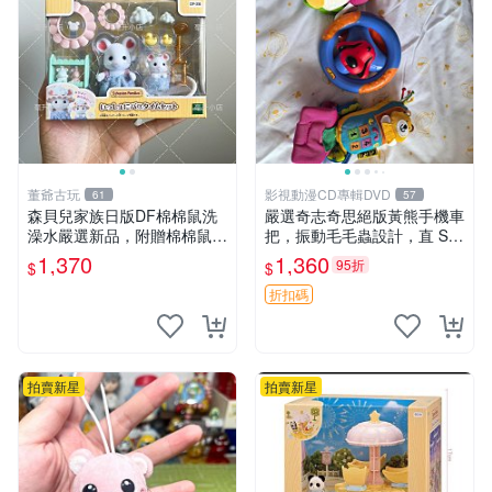
董爺古玩
影視動漫CD專輯DVD
61
57
森貝兒家族日版DF棉棉鼠洗
嚴選奇志奇思絕版黃熊手機車
澡水嚴選新品，附贈棉棉鼠媽
把，振動毛毛蟲設計，直 SA
媽與嬰兒及配件。-paper盒
LE 售不退不換 毛毛蟲 手機
1,370
1,360
95折
$
$
裝，輕便設計方便攜帶。 棉
車把
棉鼠 棉玩 公仔
折扣碼
拍賣新星
拍賣新星