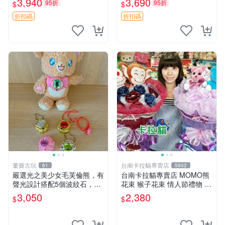
3,940
3,690
95折
95折
$
$
ion！巴塞羅、 Origami熊、J
衣 透明袋
elly
折扣碼
折扣碼
董爺古玩
台南卡拉貓專賣店
61
5902
嚴選光之美少女毛芙倫熊，有
台南卡拉貓專賣店 MOMO熊
聲光設計搭配5個波紋石，成
花束 猴子花束 情人節禮物 二
色完美如圖。爽快附電池，讓
選一 可繡字 可今天寄明天到
3,050
2,380
$
$
愛心不打折扣。 光之美少女
毛芙倫熊 波紋石 有聲光