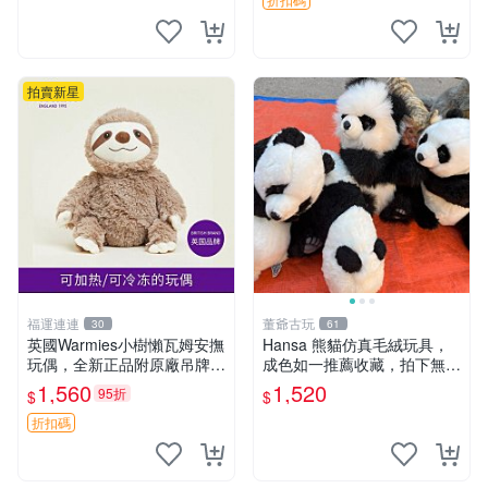
然優良。 鬆熊 嬰熊 毛玩偶
拍賣新星
福運連連
董爺古玩
30
61
英國Warmies小樹懶瓦姆安撫
Hansa 熊貓仿真毛絨玩具，
玩偶，全新正品附原廠吊牌與
成色如一推薦收藏，拍下無疑
防塵袋，內藏薰衣草可加熱，
心 熊貓 毛絨玩具 收藏
1,560
1,520
95折
$
$
適合各個年齡層，冷暖兩用享
受抱抱樂趣，不容錯過嚴選好
折扣碼
物 溫暖 冷感