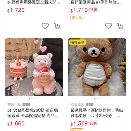
妹野餐專用裝嚴選全新未開
直銷嚴選商品 純手作無修圖
封，包含兩組大童款紙盒裝，
可收藏 郵差熊 Momo熊 標牌
1,720
1,710
95折
$
$
適合收藏與分享。 餅乾熊兄
商品
妹、野餐、收藏
折扣碼
拍賣新星
董爺古玩
福運連連
61
30
Jellycat草莓熊28CM 鎮店獨
嚴選幾乎全新M款鬆熊，毛絨
家嚴選 全套配備完整 高品質
質地柔軟，尺寸30公分，做
收藏好物 紋章 玩具熊 定制熊
工精緻可愛，適合收藏或贈送
1,660
1,569
95折
$
$
親友。中古使用痕跡，手感依
折扣碼