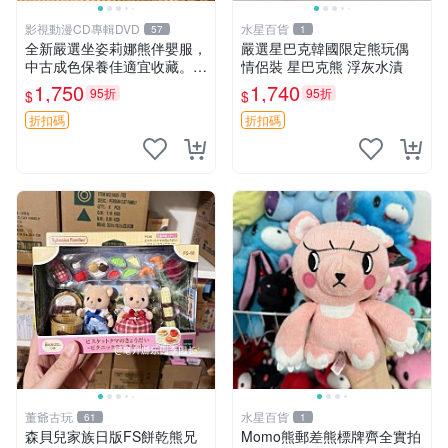
影視動漫CD專輯DVD
水星百貨
57
1
全新嚴選坐姿莉娜熊伴嬰服，
嚴選星巴克韓國限定熊玩偶
中古成色保養佳適宜收藏。無
情侶裝 星巴克熊 浮灰水漬
盒子但品質完好，快速出貨。
1,750
1,740
95折
95折
$
$
建議入手！ 中古 玩偶 滬漫
折扣碼
折扣碼
董爺古玩
水星百貨
61
1
森貝兒家族日版FS餅乾熊兄
Momo熊郵差熊標牌齊全實拍