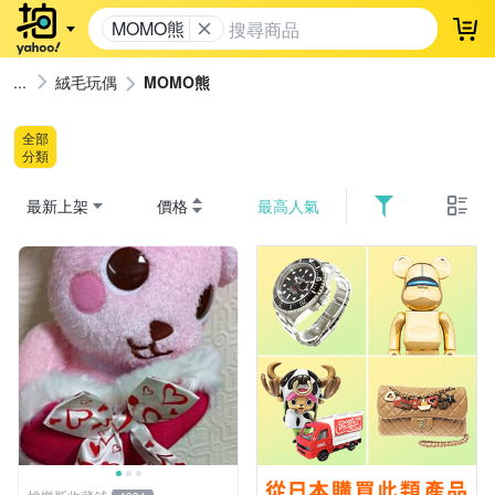
MOMO熊
登
絨毛玩偶
MOMO熊
全部
分類
最新上架
價格
最高人氣