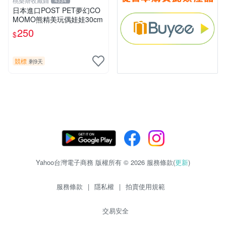
桃樂斯收藏鋪
4334
日本進口POST PET夢幻CO
MOMO熊精美玩偶娃娃30cm
250
$
競標
剩9天
Yahoo台灣電子商務 版權所有 © 2026 服務條款(
更新
)
服務條款
|
隱私權
|
拍賣使用規範
交易安全