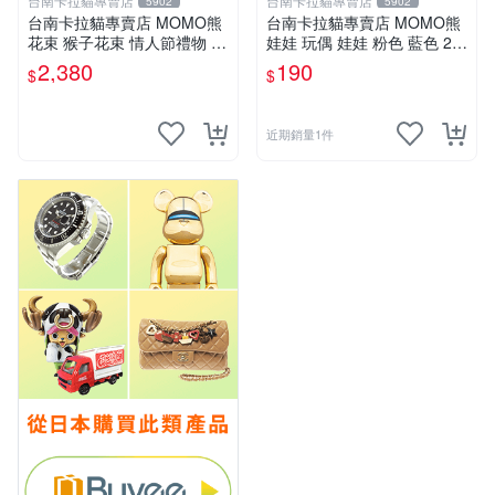
台南卡拉貓專賣店
台南卡拉貓專賣店
5902
5902
台南卡拉貓專賣店 MOMO熊
台南卡拉貓專賣店 MOMO熊
花束 猴子花束 情人節禮物 二
娃娃 玩偶 娃娃 粉色 藍色 2色
選一 可繡字 可今天寄明天到
分售
2,380
190
$
$
近期銷量1件