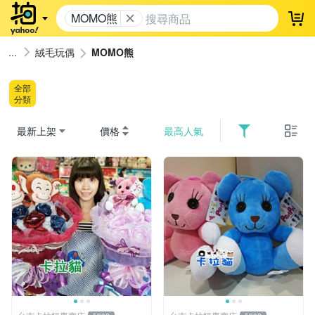
MOMO熊
登
絨毛玩偶
MOMO熊
全部
分類
最新上架
價格
最高人氣