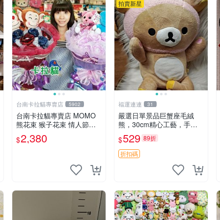
拍賣新星
台南卡拉貓專賣店
福運連連
5902
31
台南卡拉貓專賣店 MOMO
嚴選日單景品巨蟹座毛絨
熊花束 猴子花束 情人節禮
熊，30cm精心工藝，手感
物 二選一 可繡字 可今天寄
軟糯推薦收藏送人 巨蟹座
2,380
529
89折
$
$
明天到
毛絨玩具 精緻做工
折扣碼