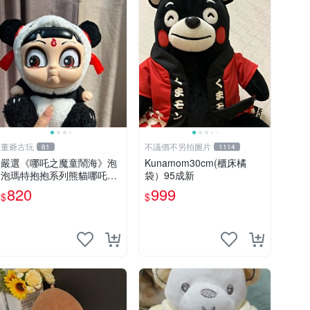
董爺古玩
不議價不另拍圖片
61
1114
嚴選《哪吒之魔童鬧海》泡
Kunamom30cm(櫃床橘
泡瑪特抱抱系列熊貓哪吒搪
袋）95成新
膠臉毛絨， STATE：如圖顯
820
999
$
$
示 哪吒 毛絨公仔 泡泡瑪特