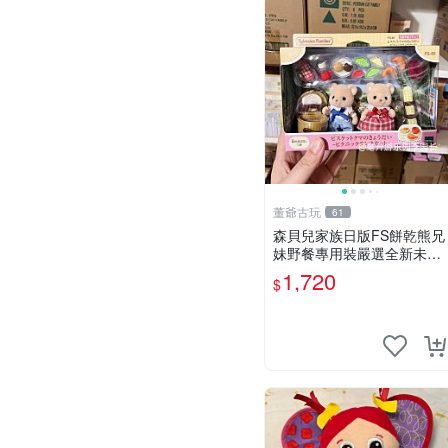
董爺古玩
61
森貝兒家族日版FS餅乾熊兄
妹野餐專用裝嚴選全新未開
封，包含兩組大童款紙盒
1,720
$
裝，適合收藏與分享。 餅乾
熊兄妹、野餐、收藏