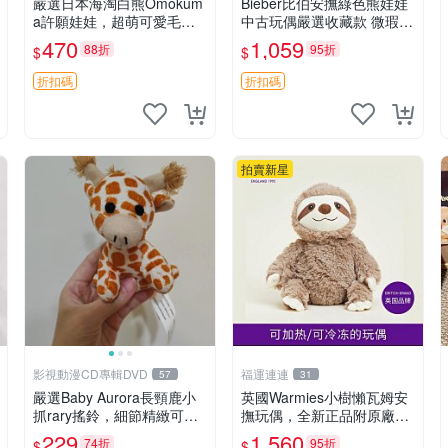
嚴選日本海淘白熊Omokum
Bieber比伯安撫綠色熊娃娃
a許願娃娃，超萌可愛毛絨
中古玩偶嚴選收藏款 微瑕輕
公仔推薦收藏 白熊 Omoku
度使用 Bieber綠熊娃娃 中
470
1,059
88折
95折
$
$
ma 毛絨玩具 偽裝娃娃 玩具
古玩偶 微瑕
擺飾
折扣碼
折扣碼
拍賣新星
影視動漫CD專輯DVD
福運連連
57
31
嚴選Baby Aurora長頸鹿小
英國Warmies小樹懶瓦姆安
抓rary搖鈴，細節精緻可聆
撫玩偶，全新正品附原廠吊
聽清脆鈴音 軟萌可愛 定制
牌與防塵袋，內藏薰衣草可
229
1,560
74折
95折
$
$