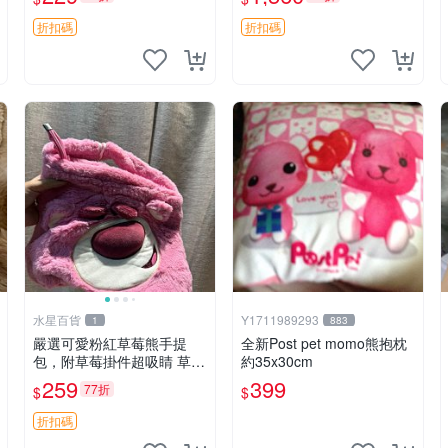
紀念 金屬搖鈴 新手媽咪推
加熱，適合各個年齡層，冷
薦 長頸鹿 抓rary 搖鈴
暖兩用享受抱抱樂趣，不容
折扣碼
折扣碼
錯過嚴選好物 溫暖 冷感
水星百貨
Y1711989293
1
883
嚴選可愛粉紅草莓熊手提
全新Post pet momo熊抱枕
包，附草莓掛件超吸睛 草莓
約35x30cm
熊手提包 草莓掛件 可愛port
259
399
77折
$
$
unese
折扣碼