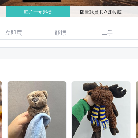
唱片一元起標
限量球員卡立即收藏
立即買
競標
二手