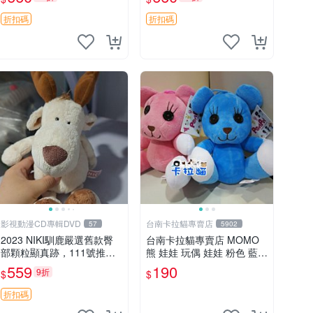
郵電熊 中古玩偶
吊牌收藏。藍鼻子小熊，值
得擁有 玩具 憶熊
折扣碼
折扣碼
影視動漫CD專輯DVD
台南卡拉貓專賣店
57
5902
2023 NIKI馴鹿嚴選舊款臀
台南卡拉貓專賣店 MOMO
部顆粒顯真跡，111號推薦
熊 娃娃 玩偶 娃娃 粉色 藍色
珍藏品 馴鹿 舊款 尾巴顆粒
2色分售
559
190
9折
$
$
折扣碼