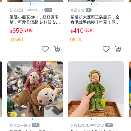
影視動漫CD專輯DVD
水星百貨
57
1
嚴選小熊安撫巾，豆豆圓眼
嚴選超大蓬鬆豆袋麋鹿，全
睛，可愛又溫馨 超軟質安撫
身毛茸手感極佳推薦！屁股
巾，豆豆設計，哄睡好幫手
與四肢填充均勻，適合收藏
659
410
91折
86折
$
$
約克豆豆眼安撫巾 數碼豆豆
與孩童共賞。 麋鹿 豆袋 毛
眼
茸玩具
折扣碼
折扣碼
福和二手市場
影視動漫CD專輯DVD
32
57