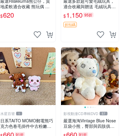
嚴選Rilakkuma熊公仔，質
嚴選多款超可愛毛絨玩具，
地柔軟適合收藏 熊玩偶 柔
適合收藏與贈送 毛絨玩具、
軟 公仔 收藏
抱枕、公仔
620
1,150
95折
$
$
折扣碼
水星百貨
影視動漫CD專輯DVD
1
57
日系TAITO MOMO郵電熊巧
嚴選海淘Vintage Blue Nose
克力色卷毛掛件中古粉嫩玩
豆袋小熊，臀部與四肢俱
偶微瑕推薦 postpet momo
全，坐高11公分，附原盒與
660
660
91折
91折
$
$