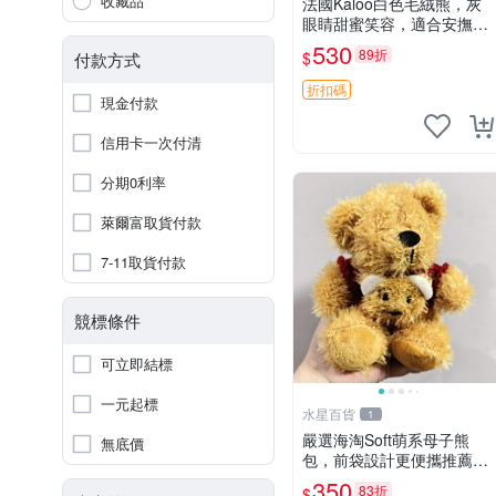
收藏品
法國Kaloo白色毛絨熊，灰
眼睛甜蜜笑容，適合安撫逗
趣可愛，柔軟面料手感佳。
530
89折
$
付款方式
14 白色安撫熊 毛絨玩具 寶
寶逗樂具
折扣碼
現金付款
信用卡一次付清
分期0利率
萊爾富取貨付款
7-11取貨付款
競標條件
可立即結標
一元起標
水星百貨
1
嚴選海淘Soft萌系母子熊
無底價
包，前袋設計更便攜推薦收
藏 母子熊 軟綿綿 包包
350
83折
$