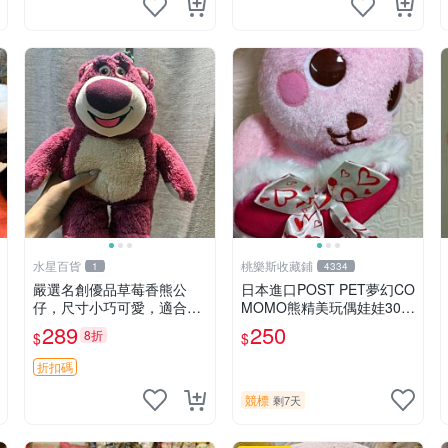
水星百貨
桃樂斯收藏鋪
1
4334
嚴選名創優品草莓香熊公
日本進口POST PET夢幻CO
仔，尺寸小巧可愛，適合收
MOMO熊精美玩偶娃娃30c
藏賞玩 30cm 玩具 公仔 草
m
289
250
8折
$
$
莓熊
折扣碼
競標
剩7天