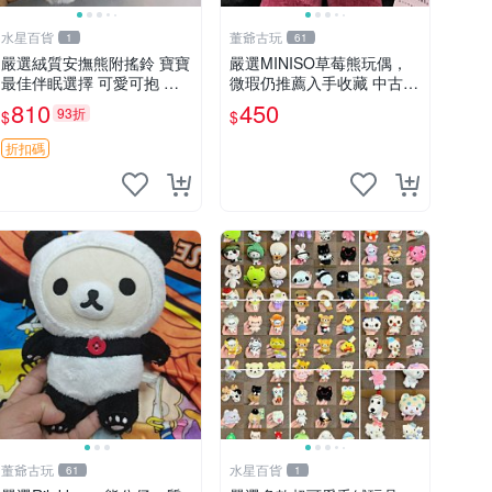
水星百貨
董爺古玩
1
61
嚴選絨質安撫熊附搖鈴 寶寶
嚴選MINISO草莓熊玩偶，
最佳伴眠選擇 可愛可抱 絨
微瑕仍推薦入手收藏 中古 M
毛玩具 安撫熊 嬰兒用
INISO 草莓熊 玩具 收藏
810
450
93折
$
$
折扣碼
董爺古玩
水星百貨
61
1