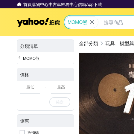
首頁
購物中心
中古車
帳務中心
信箱
App下載
Yahoo拍賣
MOMO熊
玩具、模型與
分類清單
MOMO熊
價格
-
確定
優惠
折扣碼