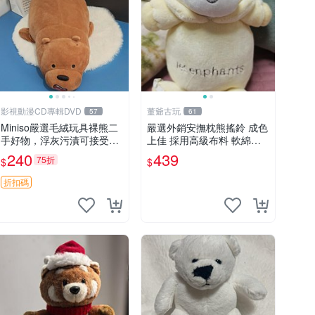
影視動漫CD專輯DVD
董爺古玩
57
61
Miniso嚴選毛絨玩具裸熊二
嚴選外銷安撫枕熊搖鈴 成色
手好物，浮灰污漬可接受。
上佳 採用高級布料 軟綿適
請詳閱照片再下單，售出不
合收藏 安心選購 安撫枕 熊
240
439
75折
$
$
退不換。全新品相收藏推
玩具 搖鈴
薦。 裸熊 毛絨玩具 收藏
折扣碼