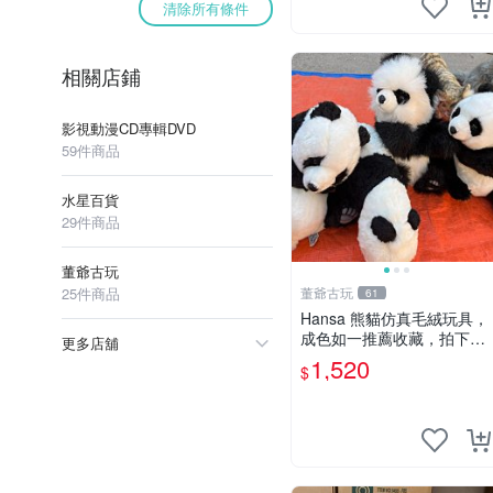
清除所有條件
相關店鋪
影視動漫CD專輯DVD
59件商品
水星百貨
29件商品
董爺古玩
25件商品
董爺古玩
61
Hansa 熊貓仿真毛絨玩具，
成色如一推薦收藏，拍下無
更多店舖
疑心 熊貓 毛絨玩具 收藏
1,520
$