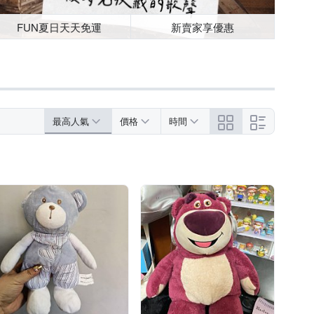
FUN夏日天天免運
新賣家享優惠
最高人氣
價格
時間