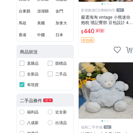
影視動漫CD專輯DVD
台東縣
澎湖縣
金門
57
嚴選海淘 vintage 小熊迷你
抱枕 憶記臀部 豆包設計 4c
馬祖
美國
加拿大
m 高 推薦收藏 迷你豆包小
440
87折
$
熊、高臀部、豆袋抱枕
香港
中國
日本
折扣碼
商品狀況
直購品
競標品
全新品
二手品
有現貨
二手品條件
NEW
福利品
近全新
八成新
出清品
福和二手市場
32