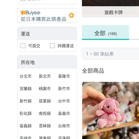
遊戲卡牌
全部
運送
(169)
可面交
跨國運送
1 ~ 60 筆結果
所在地
全部商品
台北市
新北市
基隆市
宜蘭縣
桃園市
新竹市
新竹縣
苗栗縣
台中市
彰化縣
南投縣
嘉義市
嘉義縣
雲林縣
台南市
高雄市
屏東縣
花蓮縣