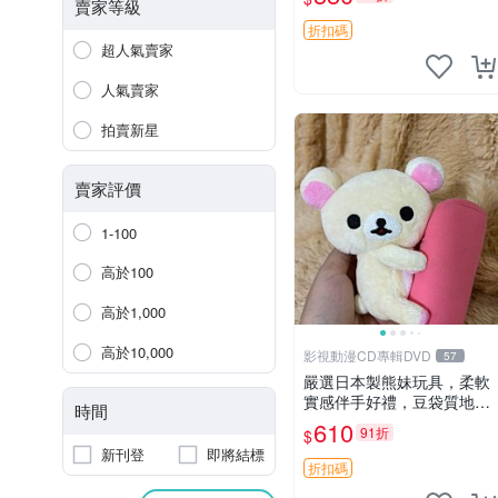
賣家等級
折扣碼
超人氣賣家
人氣賣家
拍賣新星
賣家評價
1-100
高於100
高於1,000
高於10,000
影視動漫CD專輯DVD
57
嚴選日本製熊妹玩具，柔軟
實感伴手好禮，豆袋質地手
時間
感佳，抱枕小熊 recom 推薦
610
91折
$
白色豆袋 玩具
新刊登
即將結標
折扣碼