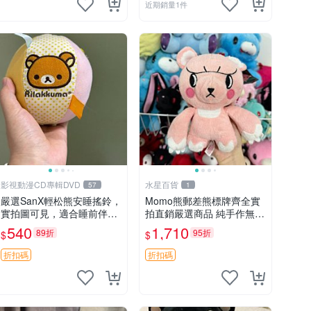
近期銷量1件
影視動漫CD專輯DVD
水星百貨
57
1
嚴選SanX輕松熊安睡搖鈴，
Momo熊郵差熊標牌齊全實
實拍圖可見，適合睡前伴
拍直銷嚴選商品 純手作無修
侶， Picks安撫好物 0325
圖可收藏 郵差熊 Momo熊
540
1,710
89折
95折
$
$
懸吊 電腦
標牌 商品
折扣碼
折扣碼