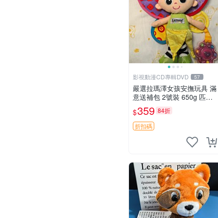
影視動漫CD專輯DVD
57
嚴選拉瑪澤女孩安撫玩具 滿
意送補包 2號裝 650g 匹配
嬰幼童舒壓好伴侶 女孩專用
359
84折
$
安心選擇 安撫玩偶 衝包 玩
具
折扣碼