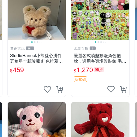
董爺古玩
水星百貨
61
1
StudioHaneul小熊愛心掛件
嚴選各式萌趣動漫角色抱
五角星全新珍藏 紅色推薦收
枕，適用各類場景裝飾 毛絨
藏 玩具掛飾 掛件 新品
玩具、卡通抱枕、趣味玩偶
459
1,270
95折
$
$
折扣碼