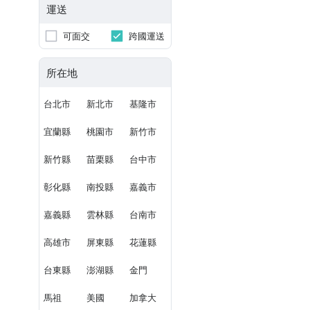
運送
可面交
跨國運送
所在地
台北市
新北市
基隆市
宜蘭縣
桃園市
新竹市
新竹縣
苗栗縣
台中市
彰化縣
南投縣
嘉義市
嘉義縣
雲林縣
台南市
高雄市
屏東縣
花蓮縣
台東縣
澎湖縣
金門
馬祖
美國
加拿大