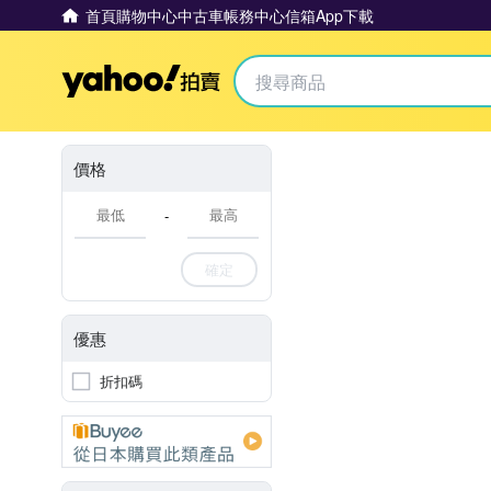
首頁
購物中心
中古車
帳務中心
信箱
App下載
Yahoo拍賣
價格
-
確定
優惠
折扣碼