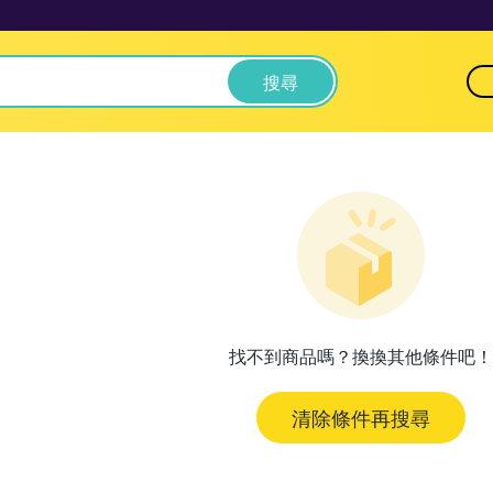
搜尋
找不到商品嗎？換換其他條件吧！
清除條件再搜尋