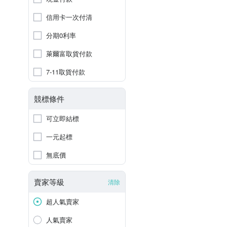
信用卡一次付清
分期0利率
萊爾富取貨付款
7-11取貨付款
競標條件
可立即結標
一元起標
無底價
賣家等級
清除
超人氣賣家
人氣賣家