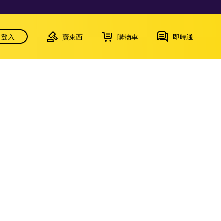
登入
賣東西
購物車
即時通